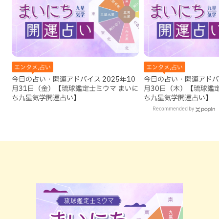
エンタメ,占い
エンタメ,占い
今日の占い・開運アドバイス 2025年10
今日の占い・開運アドバイ
月31日（金）【琉球鑑定士ミウマ まいに
月30日（木）【琉球鑑
ち九星気学開運占い】
ち九星気学開運占い】
Recommended by