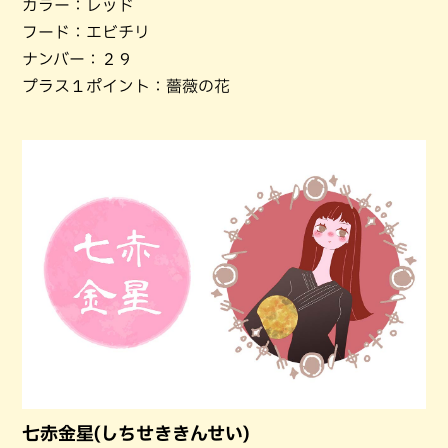
カラー：レッド
フード：エビチリ
ナンバー：２９
プラス１ポイント：薔薇の花
七赤金星(しちせききんせい)