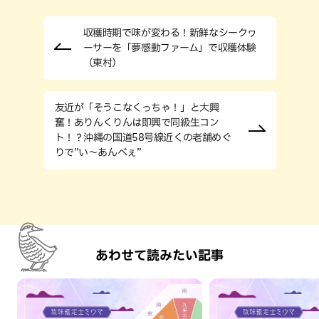
収穫時期で味が変わる！新鮮なシークヮ
ーサーを「夢感動ファーム」で収穫体験
（東村）
友近が「そうこなくっちゃ！」と大興
奮！ありんくりんは即興で同級生コン
ト！？沖縄の国道58号線近くの老舗めぐ
りで”い～あんべぇ”
あわせて読みたい記事