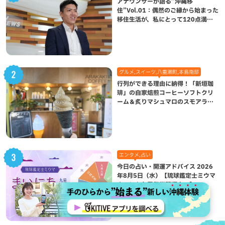
アナウンサーが語る”沖縄移
住”Vol.01：偶然のご縁から始まった
移住生活が、私にとって120点満点
になった理由
グルメ,スイーツ,八重瀬町,本島南部
行列ができる理由に納得！「新垣珈
琲」の自家焙煎コーヒーソフトクリ
ーム＆炙りマシュマロのスモアラテ
が絶品（八重瀬町）
エンタメ,占い
今日の占い・開運アドバイス 2026
年8月5日（水）【琉球鑑定士ミウマ
まいにち九星気学開運占い】