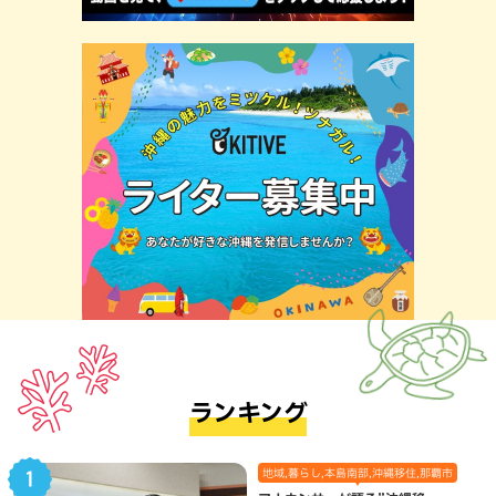
ランキング
地域,暮らし,本島南部,沖縄移住,那覇市