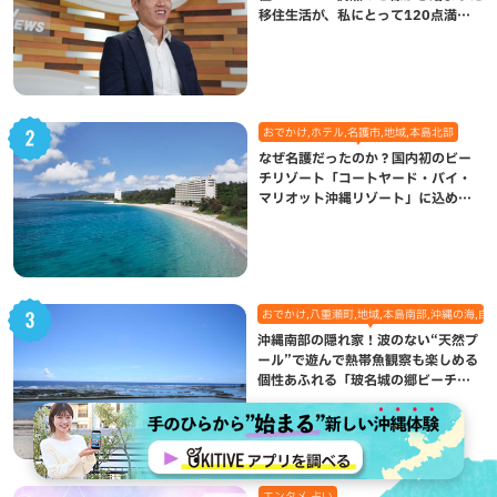
移住生活が、私にとって120点満点
になった理由
おでかけ,ホテル,名護市,地域,本島北部
なぜ名護だったのか？国内初のビー
チリゾート「コートヤード・バイ・
マリオット沖縄リゾート」に込めら
れた想い
おでかけ,八重瀬町,地域,本島南部,沖縄の海,自
沖縄南部の隠れ家！波のない“天然プ
ール”で遊んで熱帯魚観察も楽しめる
個性あふれる「玻名城の郷ビーチ」
（八重瀬町）
エンタメ,占い