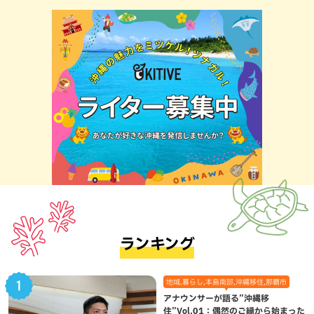
ランキング
地域,暮らし,本島南部,沖縄移住,那覇市
アナウンサーが語る”沖縄移
住”Vol.01：偶然のご縁から始まった