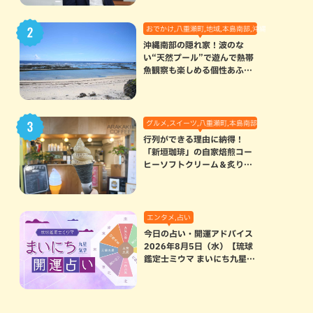
おでかけ,八重瀬町,地域,本島南部,沖縄の海,自然
沖縄南部の隠れ家！波のな
い“天然プール”で遊んで熱帯
魚観察も楽しめる個性あふれ
る「玻名城の郷ビーチ」（八
重瀬町）
グルメ,スイーツ,八重瀬町,本島南部
行列ができる理由に納得！
「新垣珈琲」の自家焙煎コー
ヒーソフトクリーム＆炙りマ
シュマロのスモアラテが絶品
（八重瀬町）
エンタメ,占い
今日の占い・開運アドバイス
2026年8月5日（水）【琉球
鑑定士ミウマ まいにち九星気
学開運占い】