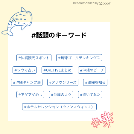
Recommended by
#話題のキーワード
#沖縄観光スポット
#琉球ゴールデンキングス
#シウマ占い
#OKITIVEまとめ
#沖縄のビーチ
#沖縄キャンプ場
#アナウンサーズ
#復帰を知る
#アゲアゲめし
#沖縄の人々
#聞いてみた
#ホテルセレクション（ウィン♪ウィン♪）