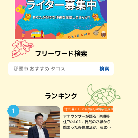
フリーワード検索
ランキング
地域,暮らし,本島南部,沖縄移住,那覇市
アナウンサーが語る”沖縄移
住”Vol.01：偶然のご縁から
始まった移住生活が、私にと
って120点満点になった理由