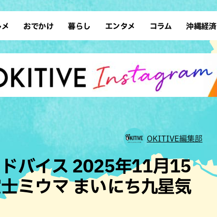
ルメ
おでかけ
暮らし
エンタメ
コラム
沖縄経済
ーメン
デート
沖縄そば
レシピ
スポーツ
ドライブ
SDGs
占い
クアウト
散歩
ファッション
カフェ
タレント・芸人
ソロ活
ローカルニュース
テレビ
・魚料理
自然
和食・日本料理
沖縄移住
イベント
子ども
沖縄旧暦行事
縄料理
歴史
アジア・エスニック
体験
中華
レジャー
イタリアン
アート
OKITIVE編集部
西洋料理
ショッピング
フレンチ
ホテル
バイス 2025年11月15
キ・焼肉
サウナ
焼鳥・串料理
公園
士ミウマ まいにち九星気
の肉料理
沖縄の海
居酒屋・バー
・バイキング
スイーツ