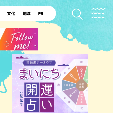
文化
地域
PR
復帰50年
本島北部
本島中部
本島南部
先島諸島
北部離島
南部離島