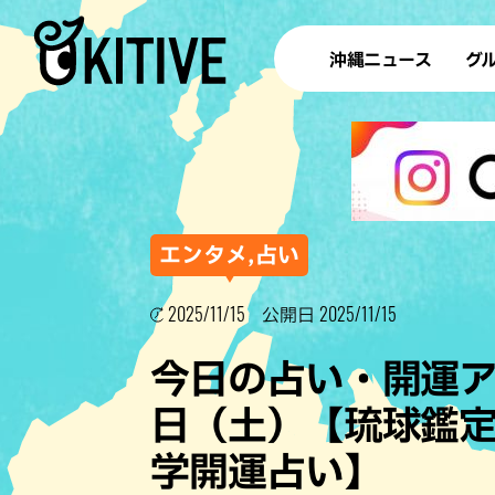
沖縄ニュース
グ
ラ
テイ
すし
沖
エンタメ,占い
2025/11/15
2025/11/15
公開日
洋食・
今日の占い・開運アド
ステー
日（土）【琉球鑑定
その他
学開運占い】
ブッフェ