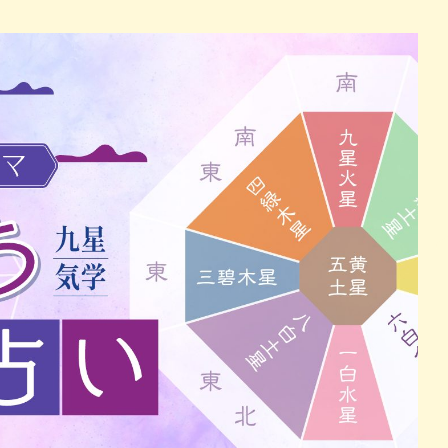
パン
カレー
バーガー
タコス・タコライス