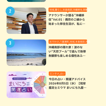
地域,暮らし,本島南部,沖縄移住,那覇市
アナウンサーが語る”沖縄移
住”Vol.01：偶然のご縁から
始まった移住生活が、私にと
って120点満点になった理由
おでかけ,八重瀬町,地域,本島南部,沖縄の海,自然
沖縄南部の隠れ家！波のな
い“天然プール”で遊んで熱帯
魚観察も楽しめる個性あふれ
る「玻名城の郷ビーチ」（八
重瀬町）
エンタメ,占い
今日の占い・開運アドバイス
2026年8月5日（水）【琉球
鑑定士ミウマ まいにち九星気
学開運占い】