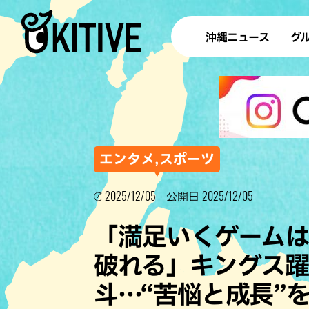
沖縄ニュース
グ
ラ
テイ
すし
沖
エンタメ,スポーツ
2025/12/05
2025/12/05
公開日
洋食・
「満足いくゲームは
ステー
破れる」キングス
その他
斗…“苦悩と成長”
ブッフェ