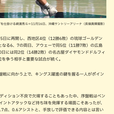
ブを仕掛ける崎濱秀斗＝11月16日、沖縄サントリーアリーナ（長嶺真輝撮影）
が5日に再開し、西地区4位（12勝6敗）の琉球ゴールデン
なる6、7の両日、アウェーで同5位（11勝7敗）の広島
0日には同2位（14勝2敗）の名古屋ダイヤモンドドルフィ
位を争う相手と重要な試合が続く。
中盤戦に向かう上で、キングス躍進の鍵を握る一人がポイン
ンディション不良で欠場することもあった中、序盤戦はベン
ペイントアタックなど持ち味を発揮する場面こそあったが、
.7点、0.6アシストと、手放しで評価できる内容とは言い