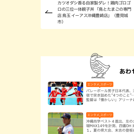
カツオダシ香る自家製ダレ！鶏肉ゴロゴ
ロの三位一体親子丼 「鳥とたまごの専門
店 鳥玉 イーアス沖縄豊崎店」（豊見城
市）
あわ
エンタメ,スポーツ
バレーボール男子日本代表、
宿で突き詰めた“4つのこと”
監督は「懐かしい」アリーナ
エンタメ,スポーツ
沖縄尚学ベスト４進出、左の
瑚MAX149を計測、四番DH
１。夏の県大会、末吉の登板