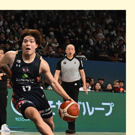
パン
カレー
バーガー
タコス・タコライス