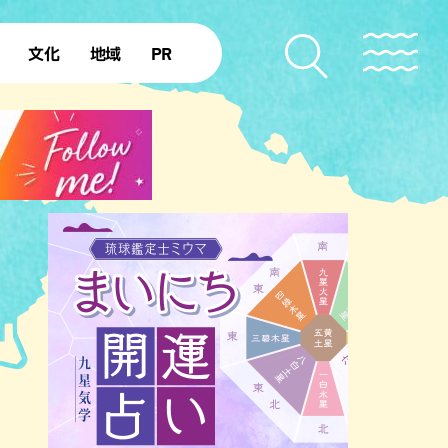
文化
地域
PR
復帰50年
本島北部
本島中部
本島南部
先島諸島
北部離島
南部離島