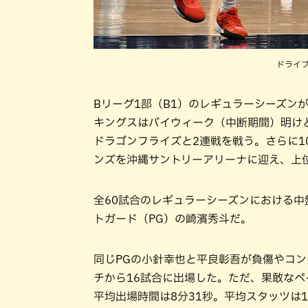
ドライ
Bリーグ1部（B1）のレギュラーシーズン
キングスはバイウィーク（中断期間）明けと
ドラゴンフライズと2連戦を戦う。さらに1
ンズを沖縄サントリーアリーナに迎え、上
全60試合のレギュラーシーズンにおける
トガード（PG）の崎濱秀斗だ。
同じPGの小針幸也と平良彰吾が負傷やコ
チから16試合に出場した。ただ、果敢な
平均出場時間は8分31秒。平均スタッツは1