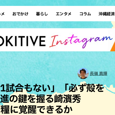
ルメ
おでかけ
暮らし
エンタメ
コラム
沖縄経済
ーメン
デート
沖縄そば
レシピ
スポーツ
ドライブ
SDGs
占い
クアウト
散歩
ファッション
カフェ
タレント・芸人
ソロ活
ローカルニュース
テレビ
・魚料理
自然
和食・日本料理
沖縄移住
イベント
子ども
沖縄旧暦行事
縄料理
歴史
アジア・エスニック
体験
中華
レジャー
イタリアン
アート
長嶺 真輝
西洋料理
ショッピング
フレンチ
ホテル
1試合もない」「必ず殻を
キ・焼肉
サウナ
焼鳥・串料理
公園
躍進の鍵を握る崎濱秀
の肉料理
沖縄の海
居酒屋・バー
を糧に覚醒できるか
・バイキング
スイーツ