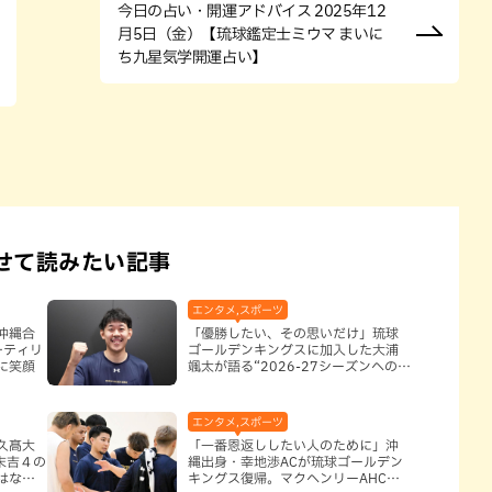
今日の占い・開運アドバイス 2025年12
月5日（金）【琉球鑑定士ミウマ まいに
ち九星気学開運占い】
せて読みたい記事
エンタメ,スポーツ
沖縄合
「優勝したい、その思いだけ」琉球
…ティリ
ゴールデンキングスに加入した大浦
に笑顔
颯太が語る“2026-27シーズンへの決
意”
エンタメ,スポーツ
久髙大
「一番恩返ししたい人のために」沖
 末吉４の
縄出身・幸地渉ACが琉球ゴールデン
はなし
キングス復帰。マクヘンリーAHCに