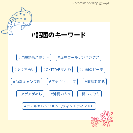
Recommended by
#話題のキーワード
#沖縄観光スポット
#琉球ゴールデンキングス
#シウマ占い
#OKITIVEまとめ
#沖縄のビーチ
#沖縄キャンプ場
#アナウンサーズ
#復帰を知る
#アゲアゲめし
#沖縄の人々
#聞いてみた
#ホテルセレクション（ウィン♪ウィン♪）