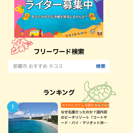
フリーワード検索
ランキング
おでかけ,ホテル,名護市,地域,本島北部
なぜ名護だったのか？国内初
のビーチリゾート「コートヤ
ード・バイ・マリオット沖縄
リゾート」に込められた想い