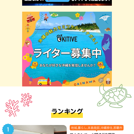
ランキング
地域,暮らし,本島南部,沖縄移住,那覇市