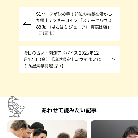
S1ソースが決め手！部位の特徴を活かし
た極上テンダーロイン 「ステーキハウス
88 Jr. （はちはち ジュニア） 真嘉比店」
（那覇市）
今日の占い・開運アドバイス 2025年12
月12日（金）【琉球鑑定士ミウマ まいに
ち九星気学開運占い】
あわせて読みたい記事