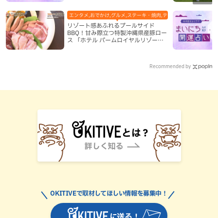
エンタメ,おでかけ,グルメ,ステーキ・焼肉,テレビ,ホテル,地域,本島
リゾート感あふれるプールサイド
BBQ！甘み際立つ特製沖縄県産豚ロー
ス 「ホテル パームロイヤルリゾート
国際通り」（那覇市）
Recommended by
OKITIVEで取材してほしい情報を募集中！
に送る！