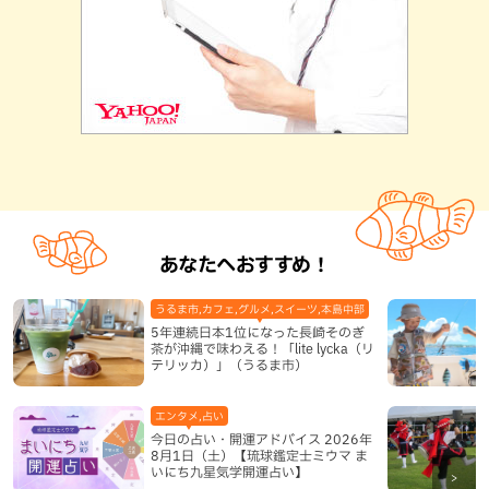
あなたへおすすめ！
うるま市,カフェ,グルメ,スイーツ,本島中部
5年連続日本1位になった長崎そのぎ
茶が沖縄で味わえる！「lite lycka（リ
テリッカ）」（うるま市）
エンタメ,占い
今日の占い・開運アドバイス 2026年
8月1日（土）【琉球鑑定士ミウマ ま
いにち九星気学開運占い】