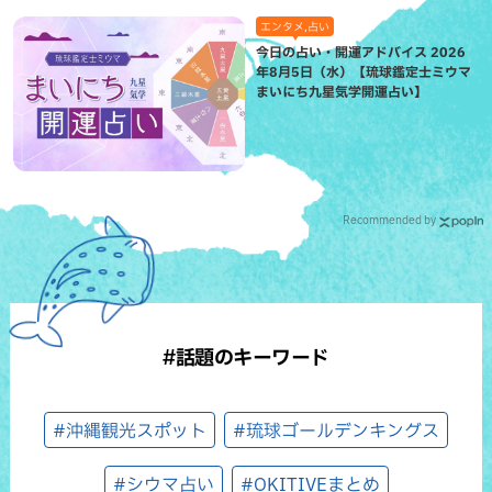
エンタメ,占い
今日の占い・開運アドバイス 2026
年8月5日（水）【琉球鑑定士ミウマ
まいにち九星気学開運占い】
Recommended by
#話題のキーワード
#沖縄観光スポット
#琉球ゴールデンキングス
#シウマ占い
#OKITIVEまとめ