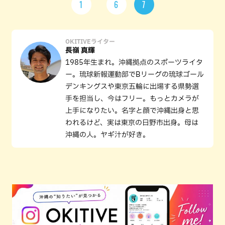
1
6
7
OKITIVEライター
長嶺 真輝
1985年生まれ。沖縄拠点のスポーツライタ
ー。琉球新報運動部でBリーグの琉球ゴール
デンキングスや東京五輪に出場する県勢選
手を担当し、今はフリー。もっとカメラが
上手になりたい。名字と顔で沖縄出身と思
われるけど、実は東京の日野市出身。母は
沖縄の人。ヤギ汁が好き。