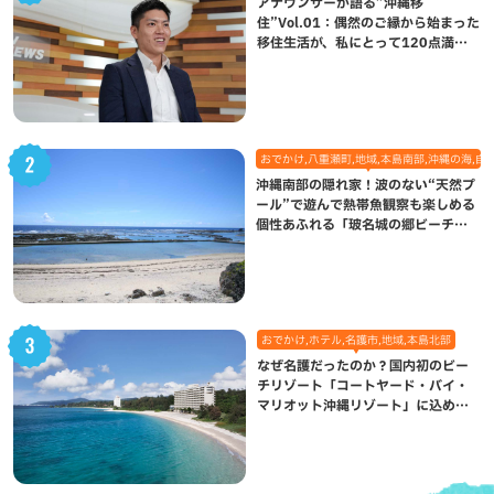
アナウンサーが語る”沖縄移
住”Vol.01：偶然のご縁から始まった
移住生活が、私にとって120点満点
になった理由
おでかけ,八重瀬町,地域,本島南部,沖縄の海,自
沖縄南部の隠れ家！波のない“天然プ
ール”で遊んで熱帯魚観察も楽しめる
個性あふれる「玻名城の郷ビーチ」
（八重瀬町）
おでかけ,ホテル,名護市,地域,本島北部
なぜ名護だったのか？国内初のビー
チリゾート「コートヤード・バイ・
マリオット沖縄リゾート」に込めら
れた想い