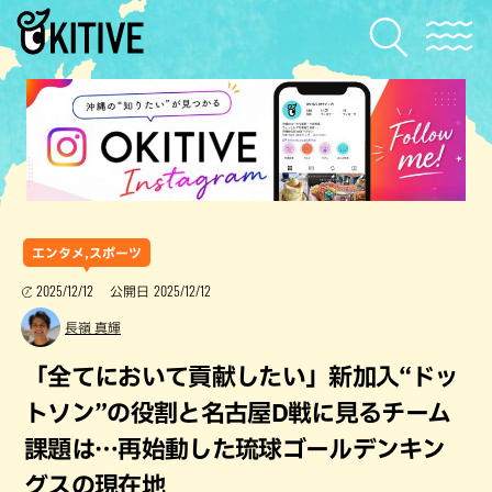
エンタメ,スポーツ
2025/12/12
2025/12/12
公開日
長嶺 真輝
「全てにおいて貢献したい」新加入“ドッ
トソン”の役割と名古屋D戦に見るチーム
課題は…再始動した琉球ゴールデンキン
グスの現在地