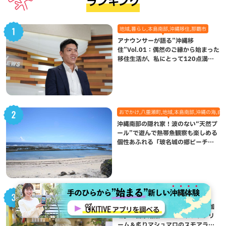
ランキング
地域,暮らし,本島南部,沖縄移住,那覇市
アナウンサーが語る”沖縄移
住”Vol.01：偶然のご縁から始まった
移住生活が、私にとって120点満点
になった理由
おでかけ,八重瀬町,地域,本島南部,沖縄の海,自
沖縄南部の隠れ家！波のない“天然プ
ール”で遊んで熱帯魚観察も楽しめる
個性あふれる「玻名城の郷ビーチ」
（八重瀬町）
グルメ,スイーツ,八重瀬町,本島南部
行列ができる理由に納得！「新垣珈
琲」の自家焙煎コーヒーソフトクリ
ーム＆炙りマシュマロのスモアラテ