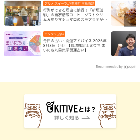
グルメ,スイーツ,八重瀬町,本島南部
行列ができる理由に納得！「新垣珈
琲」の自家焙煎コーヒーソフトクリー
ム＆炙りマシュマロのスモアラテが絶
品（八重瀬町）
エンタメ,占い
今日の占い・開運アドバイス 2026年
8月3日（月）【琉球鑑定士ミウマ ま
いにち九星気学開運占い】
Recommended by