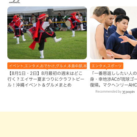
イベント,エンタメ,おでかけ,グルメ,本島中部,本島北部,本島南部
エンタメ,スポーツ
【8月1日・2日】8月最初の週末はどこ
「一番恩返ししたい人の
行く？エイサー夏まつりにクラフトビー
身・幸地渉ACが琉球ゴ
ル！沖縄イベント＆グルメまとめ
復帰。マクヘンリーAH
理由
Recommended by