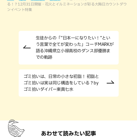
る！？12月31日開催・花火とイルミネーションが彩る大晦日カウントダウ
ンイベント特集
生徒からの「”日本一になりたい！”とい
う言葉で全てが変わった」コーチMARKが
語る沖縄県立小禄高校のダンス部優勝ま
での軌跡
ゴミ拾いは、日常の小さな初詣！ 初詣と
ゴミ拾いは実は同じ構造をしている？by
ゴミ拾いダイバー東真七水
あわせて読みたい記事