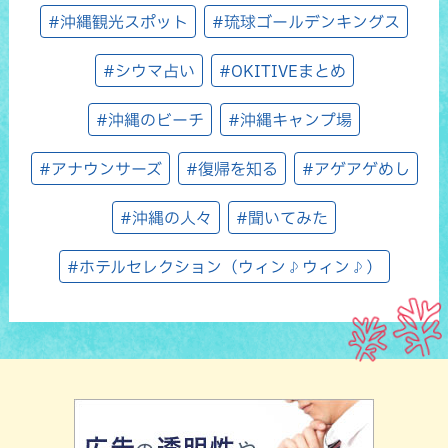
#沖縄観光スポット
#琉球ゴールデンキングス
#シウマ占い
#OKITIVEまとめ
#沖縄のビーチ
#沖縄キャンプ場
#アナウンサーズ
#復帰を知る
#アゲアゲめし
#沖縄の人々
#聞いてみた
#ホテルセレクション（ウィン♪ウィン♪）