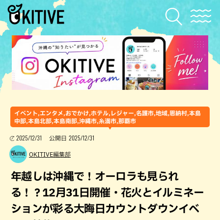
イベント,エンタメ,おでかけ,ホテル,レジャー,名護市,地域,恩納村,本島
中部,本島北部,本島南部,沖縄市,糸満市,那覇市
2025/12/31
2025/12/31
公開日
OKITIVE編集部
年越しは沖縄で！オーロラも見られ
る！？12月31日開催・花火とイルミネー
ションが彩る大晦日カウントダウンイベ