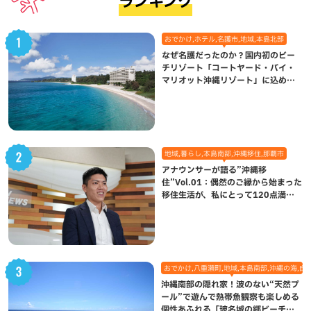
ランキング
おでかけ,ホテル,名護市,地域,本島北部
なぜ名護だったのか？国内初のビー
チリゾート「コートヤード・バイ・
マリオット沖縄リゾート」に込めら
れた想い
地域,暮らし,本島南部,沖縄移住,那覇市
アナウンサーが語る”沖縄移
住”Vol.01：偶然のご縁から始まった
移住生活が、私にとって120点満点
になった理由
おでかけ,八重瀬町,地域,本島南部,沖縄の海,自
沖縄南部の隠れ家！波のない“天然プ
ール”で遊んで熱帯魚観察も楽しめる
個性あふれる「玻名城の郷ビーチ」