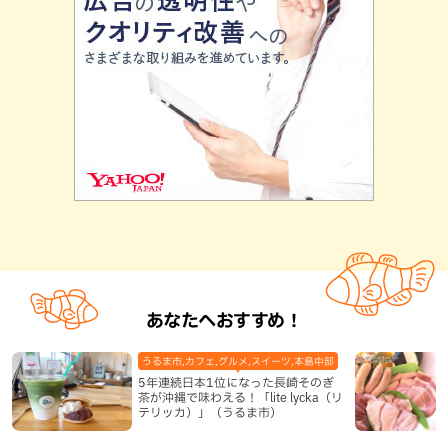
あなたへおすすめ！
うるま市,カフェ,グルメ,スイーツ,本島中部
5年連続日本1位になった長崎そのぎ
茶が沖縄で味わえる！「lite lycka（リ
テリッカ）」（うるま市）