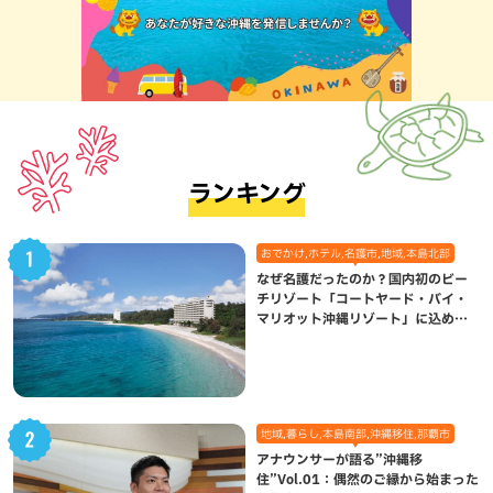
ランキング
おでかけ,ホテル,名護市,地域,本島北部
なぜ名護だったのか？国内初のビー
チリゾート「コートヤード・バイ・
マリオット沖縄リゾート」に込めら
れた想い
地域,暮らし,本島南部,沖縄移住,那覇市
アナウンサーが語る”沖縄移
住”Vol.01：偶然のご縁から始まった