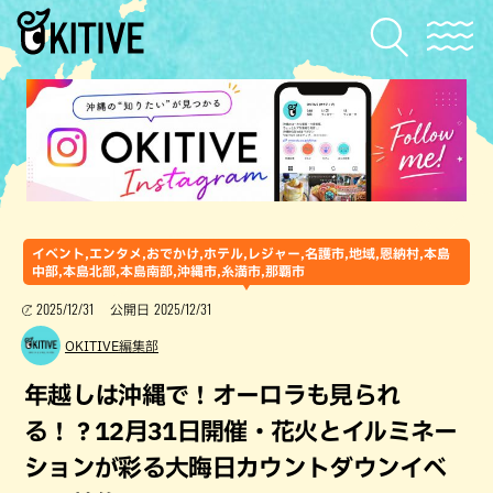
イベント,エンタメ,おでかけ,ホテル,レジャー,名護市,地域,恩納村,本島
中部,本島北部,本島南部,沖縄市,糸満市,那覇市
2025/12/31
2025/12/31
公開日
OKITIVE編集部
年越しは沖縄で！オーロラも見られ
る！？12月31日開催・花火とイルミネー
ションが彩る大晦日カウントダウンイベ