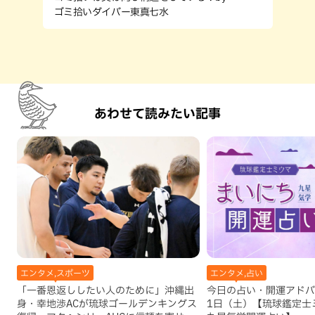
ゴミ拾いダイバー東真七水
あわせて読みたい記事
エンタメ,スポーツ
エンタメ,占い
「一番恩返ししたい人のために」沖縄出
今日の占い・開運アドバイ
身・幸地渉ACが琉球ゴールデンキングス
1日（土）【琉球鑑定士