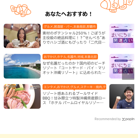
あなたへおすすめ！
グルメ,居酒屋・バー,本島南部,那覇市
素材のポテンシャル250％！ごぼうが
主役級の絶品料理に！？”せんべろ”あ
りでハシゴ酒にもぴったり「二代目ふ
み坊亭」（那覇市）
おでかけ,ホテル,名護市,地域,本島北部
なぜ名護だったのか？国内初のビーチ
リゾート「コートヤード・バイ・マリ
オット沖縄リゾート」に込められた想
い
エンタメ,おでかけ,グルメ,ステーキ・焼肉,テレビ,ホテル,地域,本島
リゾート感あふれるプールサイド
BBQ！甘み際立つ特製沖縄県産豚ロー
ス 「ホテル パームロイヤルリゾート
国際通り」（那覇市）
Recommended by