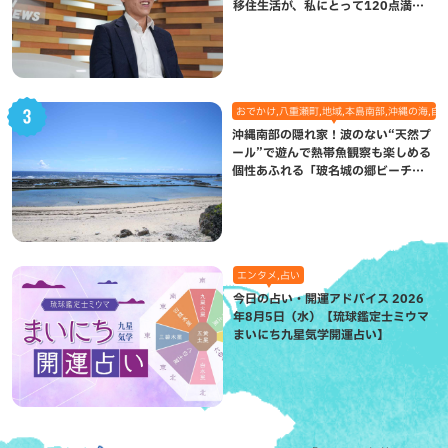
移住生活が、私にとって120点満点
になった理由
おでかけ,八重瀬町,地域,本島南部,沖縄の海,自
沖縄南部の隠れ家！波のない“天然プ
ール”で遊んで熱帯魚観察も楽しめる
個性あふれる「玻名城の郷ビーチ」
（八重瀬町）
エンタメ,占い
今日の占い・開運アドバイス 2026
年8月5日（水）【琉球鑑定士ミウマ
まいにち九星気学開運占い】