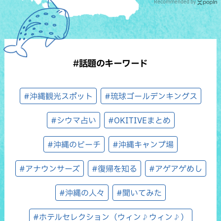
Recommended by
#話題のキーワード
#沖縄観光スポット
#琉球ゴールデンキングス
#シウマ占い
#OKITIVEまとめ
#沖縄のビーチ
#沖縄キャンプ場
#アナウンサーズ
#復帰を知る
#アゲアゲめし
#沖縄の人々
#聞いてみた
#ホテルセレクション（ウィン♪ウィン♪）