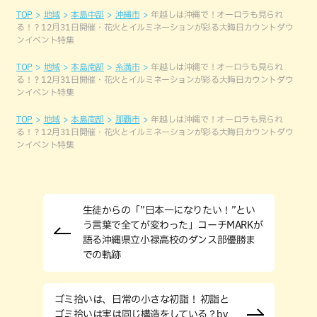
TOP
地域
本島中部
沖縄市
年越しは沖縄で！オーロラも見られ
る！？12月31日開催・花火とイルミネーションが彩る大晦日カウントダウ
ンイベント特集
TOP
地域
本島南部
糸満市
年越しは沖縄で！オーロラも見られ
る！？12月31日開催・花火とイルミネーションが彩る大晦日カウントダウ
ンイベント特集
TOP
地域
本島南部
那覇市
年越しは沖縄で！オーロラも見られ
る！？12月31日開催・花火とイルミネーションが彩る大晦日カウントダウ
ンイベント特集
生徒からの「”日本一になりたい！”とい
う言葉で全てが変わった」コーチMARKが
語る沖縄県立小禄高校のダンス部優勝ま
での軌跡
ゴミ拾いは、日常の小さな初詣！ 初詣と
ゴミ拾いは実は同じ構造をしている？by