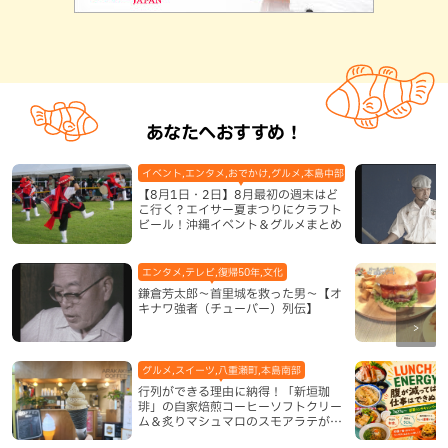
あなたへおすすめ！
イベント,エンタメ,おでかけ,グルメ,本島中部,本島北部,本島南部
【8月1日・2日】8月最初の週末はど
こ行く？エイサー夏まつりにクラフト
ビール！沖縄イベント＆グルメまとめ
エンタメ,テレビ,復帰50年,文化
鎌倉芳太郎～首里城を救った男～【オ
キナワ強者（チューバー）列伝】
グルメ,スイーツ,八重瀬町,本島南部
行列ができる理由に納得！「新垣珈
琲」の自家焙煎コーヒーソフトクリー
ム＆炙りマシュマロのスモアラテが絶
品（八重瀬町）