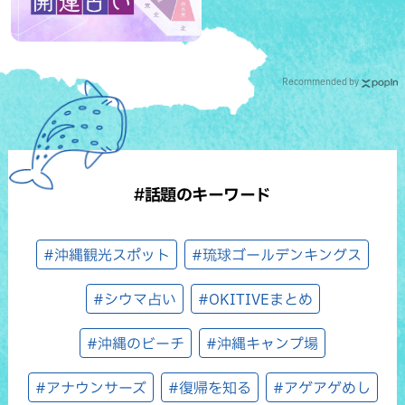
Recommended by
#話題のキーワード
#沖縄観光スポット
#琉球ゴールデンキングス
#シウマ占い
#OKITIVEまとめ
#沖縄のビーチ
#沖縄キャンプ場
#アナウンサーズ
#復帰を知る
#アゲアゲめし