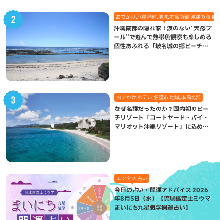
おでかけ,八重瀬町,地域,本島南部,沖縄の海,自
沖縄南部の隠れ家！波のない“天然プ
ール”で遊んで熱帯魚観察も楽しめる
個性あふれる「玻名城の郷ビーチ」
（八重瀬町）
おでかけ,ホテル,名護市,地域,本島北部
なぜ名護だったのか？国内初のビー
チリゾート「コートヤード・バイ・
マリオット沖縄リゾート」に込めら
れた想い
エンタメ,占い
今日の占い・開運アドバイス 2026
年8月5日（水）【琉球鑑定士ミウマ
まいにち九星気学開運占い】