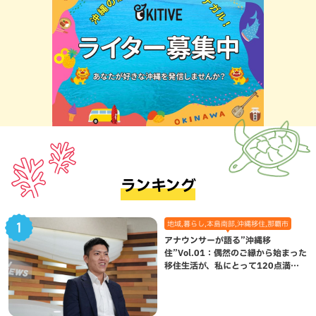
ランキング
地域,暮らし,本島南部,沖縄移住,那覇市
アナウンサーが語る”沖縄移
住”Vol.01：偶然のご縁から始まった
移住生活が、私にとって120点満点
になった理由