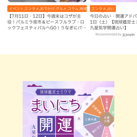
イベント,エンタメ,おでかけ,グルメ,コラム,地域,本島中部,本島北部,本島南部
エンタメ,占い
【7月11日・12日】今週末はコザが主
今日の占い・開運アドバイ
役！パルミラ夜市＆ピースフルラブ・ロ
1日（土）【琉球鑑定士
ックフェスティバルへGO！うなぎにパン
九星気学開運占い】
ケーキ、夏を楽しむ絶品グルメも♡
Recommended by