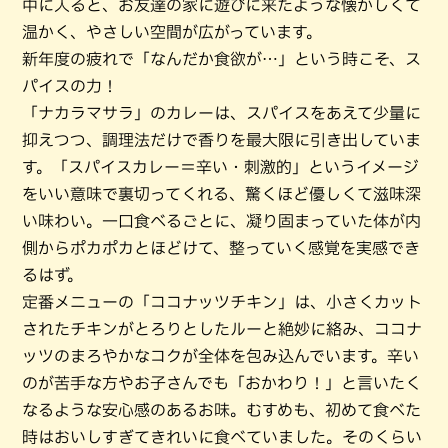
中に入ると、お友達の家に遊びに来たような懐かしくて
温かく、やさしい空間が広がっています。
新年度の疲れで「なんだか食欲が…」という時こそ、ス
パイスの力！
「ナカラマサラ」のカレーは、スパイスをあえて少量に
抑えつつ、調理法だけで香りを最大限に引き出していま
す。「スパイスカレー＝辛い・刺激的」というイメージ
をいい意味で裏切ってくれる、驚くほど優しくて滋味深
い味わい。一口食べるごとに、凝り固まっていた体が内
側からポカポカとほどけて、整っていく感覚を実感でき
るはず。
定番メニューの「ココナッツチキン」は、小さくカット
されたチキンがとろりとしたルーと絶妙に絡み、ココナ
ッツのまろやかなコクが全体を包み込んでいます。辛い
のが苦手な方やお子さんでも「おかわり！」と言いたく
なるような安心感のあるお味。むすめも、初めて食べた
時はおいしすぎてきれいに食べていました。そのくらい