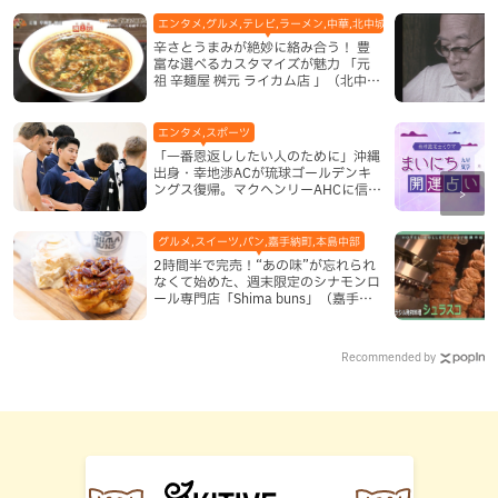
エンタメ,グルメ,テレビ,ラーメン,中華,北中城村,地域,本島中部
辛さとうまみが絶妙に絡み合う！ 豊
富な選べるカスタマイズが魅力 「元
祖 辛麺屋 桝元 ライカム店 」（北中城
村）
エンタメ,スポーツ
「一番恩返ししたい人のために」沖縄
出身・幸地渉ACが琉球ゴールデンキ
ングス復帰。マクヘンリーAHCに信頼
を寄せる理由
グルメ,スイーツ,パン,嘉手納町,本島中部
2時間半で完売！“あの味”が忘れられ
なくて始めた、週末限定のシナモンロ
ール専門店「Shima buns」（嘉手納
町）
Recommended by