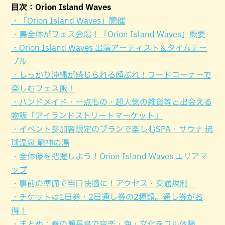
目次：Orion Island Waves
・「Orion Island Waves」開催
・島全体がフェス会場！「Orion Island Waves」概要
・Orion Island Waves 出演アーティスト＆タイムテー
ブル
・しっかり沖縄が感じられる顔ぶれ！フードコーナーで
楽しむフェス飯！
・ハンドメイド・一点もの・超人気の雑貨等と出会える
物販「アイランドストリートマーケット」
・イベント参加者限定のプランで楽しむSPA・サウナ 琉
球温泉 龍神の湯
・全体像を把握しよう！Orion Island Waves エリアマ
ップ
・事前の準備で当日快適に！アクセス・交通規制
・チケットは1日券・2日通し券の2種類。通し券がお
得！
・まとめ：春の瀬長島で音楽・海・文化をフル体験