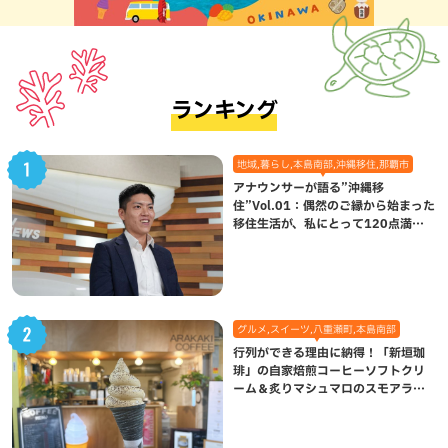
ランキング
地域,暮らし,本島南部,沖縄移住,那覇市
アナウンサーが語る”沖縄移
住”Vol.01：偶然のご縁から始まった
移住生活が、私にとって120点満点
になった理由
グルメ,スイーツ,八重瀬町,本島南部
行列ができる理由に納得！「新垣珈
琲」の自家焙煎コーヒーソフトクリ
ーム＆炙りマシュマロのスモアラテ
が絶品（八重瀬町）