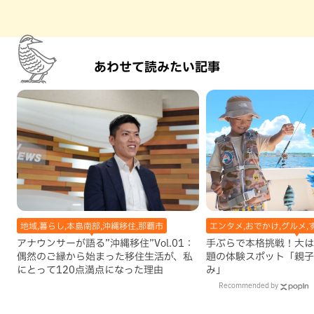
あわせて読みたい記事
地域,暮らし,本島南部,沖縄移住,那覇市
エンタメ,おでかけ,グルメ,
アナウンサーが語る”沖縄移住”Vol.01：
手ぶらで本格挑戦！大は
偶然のご縁から始まった移住生活が、私
題の体験スポット「親子
にとって120点満点になった理由
み」
Recommended by