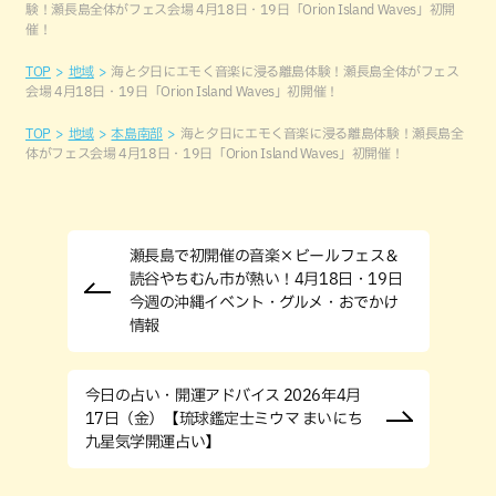
験！瀬長島全体がフェス会場 4月18日・19日「Orion Island Waves」初開
催！
TOP
地域
海と夕日にエモく音楽に浸る離島体験！瀬長島全体がフェス
会場 4月18日・19日「Orion Island Waves」初開催！
TOP
地域
本島南部
海と夕日にエモく音楽に浸る離島体験！瀬長島全
体がフェス会場 4月18日・19日「Orion Island Waves」初開催！
瀬長島で初開催の音楽×ビールフェス＆
読谷やちむん市が熱い！4月18日・19日
今週の沖縄イベント・グルメ・おでかけ
情報
今日の占い・開運アドバイス 2026年4月
17日（金）【琉球鑑定士ミウマ まいにち
九星気学開運占い】