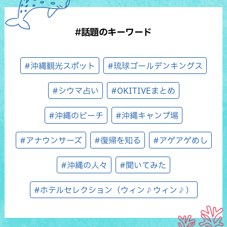
#話題のキーワード
#沖縄観光スポット
#琉球ゴールデンキングス
#シウマ占い
#OKITIVEまとめ
#沖縄のビーチ
#沖縄キャンプ場
#アナウンサーズ
#復帰を知る
#アゲアゲめし
#沖縄の人々
#聞いてみた
#ホテルセレクション（ウィン♪ウィン♪）