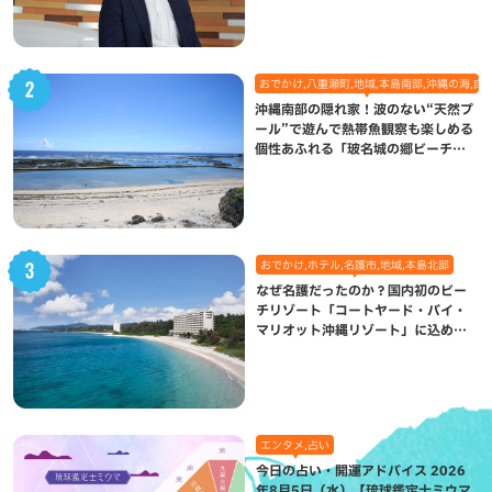
おでかけ,八重瀬町,地域,本島南部,沖縄の海,自
沖縄南部の隠れ家！波のない“天然プ
ール”で遊んで熱帯魚観察も楽しめる
個性あふれる「玻名城の郷ビーチ」
（八重瀬町）
おでかけ,ホテル,名護市,地域,本島北部
なぜ名護だったのか？国内初のビー
チリゾート「コートヤード・バイ・
マリオット沖縄リゾート」に込めら
れた想い
エンタメ,占い
今日の占い・開運アドバイス 2026
年8月5日（水）【琉球鑑定士ミウマ