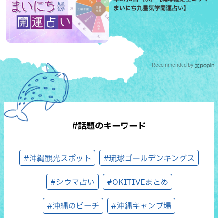
まいにち九星気学開運占い】
Recommended by
#話題のキーワード
#沖縄観光スポット
#琉球ゴールデンキングス
#シウマ占い
#OKITIVEまとめ
#沖縄のビーチ
#沖縄キャンプ場