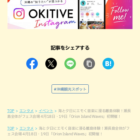
記事をシェアする
#沖縄観光スポット
TOP
エンタメ
イベント
海と夕日にエモく音楽に浸る離島体験！瀬長
島全体がフェス会場 4月18日・19日「Orion Island Waves」初開催！
TOP
エンタメ
海と夕日にエモく音楽に浸る離島体験！瀬長島全体がフ
ェス会場 4月18日・19日「Orion Island Waves」初開催！