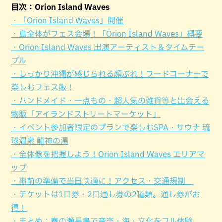
目次：Orion Island Waves
・「Orion Island Waves」開催
・島全体がフェス会場！「Orion Island Waves」概要
・Orion Island Waves 出演アーティスト＆タイムテー
ブル
・しっかり沖縄が感じられる顔ぶれ！フードコーナーで
楽しむフェス飯！
・ハンドメイド・一点もの・超人気の雑貨等と出会える
物販「アイランドストリートマーケット」
・イベント参加者限定のプランで楽しむSPA・サウナ 琉
球温泉 龍神の湯
・全体像を把握しよう！Orion Island Waves エリアマ
ップ
・事前の準備で当日快適に！アクセス・交通規制
・チケットは1日券・2日通し券の2種類。通し券がお
得！
・まとめ：春の瀬長島で音楽・海・文化をフル体験