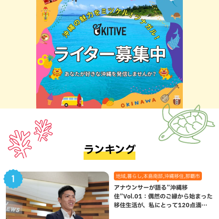
ランキング
地域,暮らし,本島南部,沖縄移住,那覇市
アナウンサーが語る”沖縄移
住”Vol.01：偶然のご縁から始まった
移住生活が、私にとって120点満点
になった理由