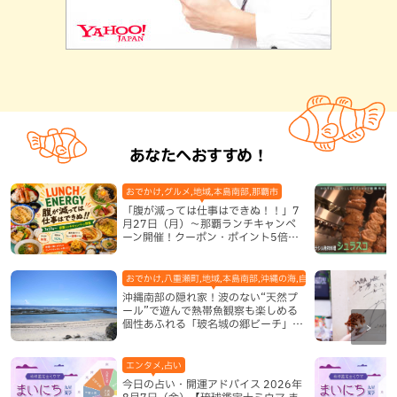
あなたへおすすめ！
おでかけ,グルメ,地域,本島南部,那覇市
「腹が減っては仕事はできぬ！！」7
月27日（月）〜那覇ランチキャンペ
ーン開催！クーポン・ポイント5倍・
限定グッズが当たる12日間
おでかけ,八重瀬町,地域,本島南部,沖縄の海,自然
沖縄南部の隠れ家！波のない“天然プ
ール”で遊んで熱帯魚観察も楽しめる
個性あふれる「玻名城の郷ビーチ」
（八重瀬町）
エンタメ,占い
今日の占い・開運アドバイス 2026年