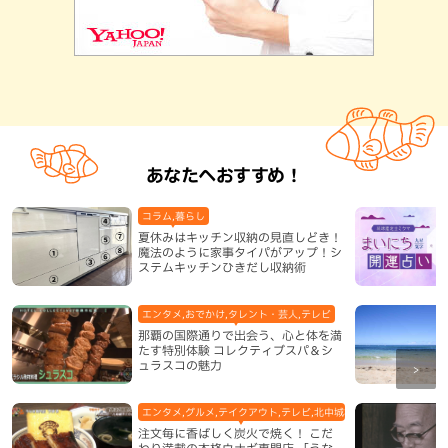
あなたへおすすめ！
コラム,暮らし
夏休みはキッチン収納の見直しどき！
魔法のように家事タイパがアップ！シ
ステムキッチンひきだし収納術
エンタメ,おでかけ,タレント・芸人,テレビ
那覇の国際通りで出会う、心と体を満
たす特別体験 コレクティブスパ＆シ
ュラスコの魅力
エンタメ,グルメ,テイクアウト,テレビ,北中城村,和食・日本料理,地
注文毎に香ばしく炭火で焼く！ こだ
わり満載の本格ウナギ専門店 「うな