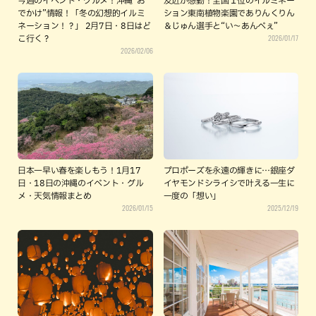
今週のイベント・グルメ！沖縄”お
友近が感動！全国１位のイルミネー
でかけ”情報！「冬の幻想的イルミ
ション東南植物楽園でありんくりん
ネーション！？」 2月7日・8日はど
＆じゅん選手と“い～あんべぇ”
2026/01/17
こ行く？
2026/02/06
日本一早い春を楽しもう！1月17
プロポーズを永遠の輝きに…銀座ダ
日・18日の沖縄のイベント・グル
イヤモンドシライシで叶える一生に
メ・天気情報まとめ
一度の「想い」
2026/01/15
2025/12/19