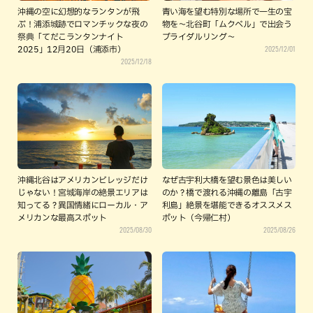
沖縄の空に幻想的なランタンが飛
青い海を望む特別な場所で一生の宝
ぶ！浦添城跡でロマンチックな夜の
物を～北谷町「ムクベル」で出会う
祭典「てだこランタンナイト
ブライダルリング～
2025/12/01
2025」12月20日（浦添市）
2025/12/18
沖縄北谷はアメリカンビレッジだけ
なぜ古宇利大橋を望む景色は美しい
じゃない！宮城海岸の絶景エリアは
のか？橋で渡れる沖縄の離島「古宇
知ってる？異国情緒にローカル・ア
利島」絶景を堪能できるオススメス
メリカンな最高スポット
ポット（今帰仁村）
2025/08/30
2025/08/26