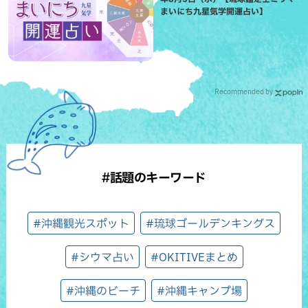
まいにち九星気学開運占い】
Recommended by
#話題のキーワード
#沖縄観光スポット
#琉球ゴールデンキングス
#シウマ占い
#OKITIVEまとめ
#沖縄のビーチ
#沖縄キャンプ場