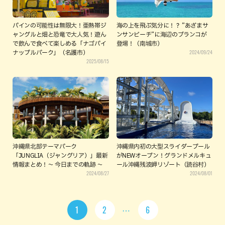
パインの可能性は無限大！亜熱帯ジ
海の上を飛ぶ気分に！？ ”あざまサ
ャングルと畑と恐竜で大人気！遊ん
ンサンビーチ”に海辺のブランコが
で飲んで食べて楽しめる「ナゴパイ
登場！（南城市）
2024/09/24
ナップルパーク」（名護市）
2025/08/15
沖縄県北部テーマパーク
沖縄県内初の大型スライダープール
「JUNGLIA（ジャングリア）」最新
がNEWオープン！グランドメルキュ
情報まとめ！〜 今日までの軌跡 〜
ール沖縄残波岬リゾート（読谷村）
2024/08/27
2024/08/01
1
2
6