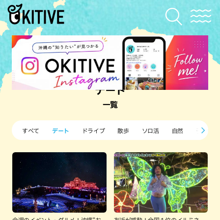
デート
一覧
すべて
デート
ドライブ
散歩
ソロ活
自然
子ども