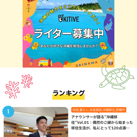
ランキング
地域,暮らし,本島南部,沖縄移住,那覇市
アナウンサーが語る”沖縄移
住”Vol.01：偶然のご縁から始まった
移住生活が、私にとって120点満点
になった理由