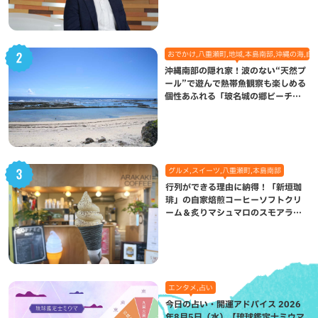
おでかけ,八重瀬町,地域,本島南部,沖縄の海,自
沖縄南部の隠れ家！波のない“天然プ
ール”で遊んで熱帯魚観察も楽しめる
個性あふれる「玻名城の郷ビーチ」
（八重瀬町）
グルメ,スイーツ,八重瀬町,本島南部
行列ができる理由に納得！「新垣珈
琲」の自家焙煎コーヒーソフトクリ
ーム＆炙りマシュマロのスモアラテ
が絶品（八重瀬町）
エンタメ,占い
今日の占い・開運アドバイス 2026
年8月5日（水）【琉球鑑定士ミウマ