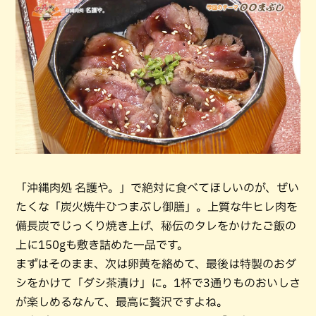
「沖縄肉処 名護や。」で絶対に食べてほしいのが、ぜい
たくな「炭火焼牛ひつまぶし御膳」。上質な牛ヒレ肉を
備長炭でじっくり焼き上げ、秘伝のタレをかけたご飯の
上に150gも敷き詰めた一品です。
まずはそのまま、次は卵黄を絡めて、最後は特製のおダ
シをかけて「ダシ茶漬け」に。1杯で3通りものおいしさ
が楽しめるなんて、最高に贅沢ですよね。