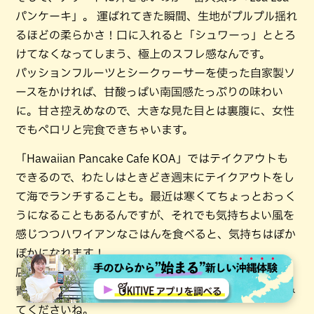
パンケーキ」。 運ばれてきた瞬間、生地がプルプル揺れ
るほどの柔らかさ！口に入れると「シュワーっ」ととろ
けてなくなってしまう、極上のスフレ感なんです。
パッションフルーツとシークヮーサーを使った自家製ソ
ースをかければ、甘酸っぱい南国感たっぷりの味わい
に。甘さ控えめなので、大きな見た目とは裏腹に、女性
でもペロリと完食できちゃいます。
「Hawaiian Pancake Cafe KOA」ではテイクアウトも
できるので、わたしはときどき週末にテイクアウトをし
て海でランチすることも。最近は寒くてちょっとおっく
うになることもあるんですが、それでも気持ちよい風を
感じつつハワイアンなごはんを食べると、気持ちはぽか
ぽかになれます！
店内からは美しい海が一望できるので、窓の外に広がる
青い海を眺めながら、ゆったりとした島時間を感じてみ
てくださいね。