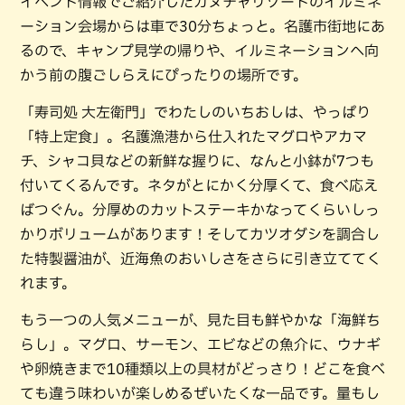
イベント情報でご紹介したカヌチャリゾートのイルミネ
ーション会場からは車で30分ちょっと。名護市街地にあ
るので、キャンプ見学の帰りや、イルミネーションへ向
かう前の腹ごしらえにぴったりの場所です。
「寿司処 大左衛門」でわたしのいちおしは、やっぱり
「特上定食」。名護漁港から仕入れたマグロやアカマ
チ、シャコ貝などの新鮮な握りに、なんと小鉢が7つも
付いてくるんです。ネタがとにかく分厚くて、食べ応え
ばつぐん。分厚めのカットステーキかなってくらいしっ
かりボリュームがあります！そしてカツオダシを調合し
た特製醤油が、近海魚のおいしさをさらに引き立ててく
れます。
もう一つの人気メニューが、見た目も鮮やかな「海鮮ち
らし」。マグロ、サーモン、エビなどの魚介に、ウナギ
や卵焼きまで10種類以上の具材がどっさり！どこを食べ
ても違う味わいが楽しめるぜいたくな一品です。量もし