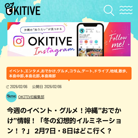
イベント,エンタメ,おでかけ,グルメ,コラム,デート,ドライブ,地域,散歩,
本島中部,本島北部,本島南部
2026/02/06
2026/02/06
公開日
OKITIVE編集部
今週のイベント・グルメ！沖縄”おでか
け”情報！「冬の幻想的イルミネーショ
ン！？」 2月7日・8日はどこ行く？