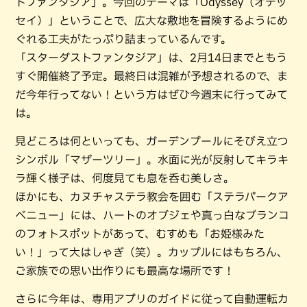
トファンタジア」。今回のテーマは「Odyssey（オデッ
セイ）」ということで、広大な敷地を冒険するようにめ
ぐれる工夫がたっぷり詰まっているんです。
「スターダストファンタジア」は、2月14日までともう
すぐ開催終了予定。最終日は混雑が予想されるので、ま
だ今年行ってない！という方はぜひ今週末に行ってみて
は。
見どころは何といっても、ガーデンプールにそびえ立つ
シンボル「マザーツリー」。水面に光が反射してキラキ
ラ輝く様子は、何度見ても息を呑む美しさ。
ほかにも、カヌチャステラ教会を囲む「ステラパークア
ベニュー」には、ハートのオブジェや真っ白なブランコ
のフォトスポットがあって、むすめも「お姫様みた
い！」って大はしゃぎ（笑）。カップルにはもちろん、
ご家族での思い出作りにも最高な場所です！
さらに今年は、専用アプリのガイドに従って自動運転カ