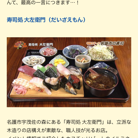
んて、最高の一言につきます…！
寿司処 大左衛門（だいざえもん）
名護市宇茂佐の森にある「寿司処 大左衛門」は、立派な
木造りの店構えが素敵な、職人技が光るお店。