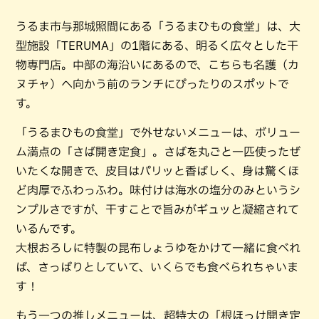
うるま市与那城照間にある「うるまひもの食堂」は、大
型施設「TERUMA」の1階にある、明るく広々とした干
物専門店。中部の海沿いにあるので、こちらも名護（カ
ヌチャ）へ向かう前のランチにぴったりのスポットで
す。
「うるまひもの食堂」で外せないメニューは、ボリュー
ム満点の「さば開き定食」。さばを丸ごと一匹使ったぜ
いたくな開きで、皮目はパリッと香ばしく、身は驚くほ
ど肉厚でふわっふわ。味付けは海水の塩分のみというシ
ンプルさですが、干すことで旨みがギュッと凝縮されて
いるんです。
大根おろしに特製の昆布しょうゆをかけて一緒に食べれ
ば、さっぱりとしていて、いくらでも食べられちゃいま
す！
もう一つの推しメニューは、超特大の「根ほっけ開き定