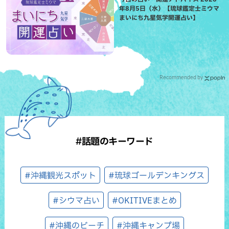
年8月5日（水）【琉球鑑定士ミウマ
まいにち九星気学開運占い】
Recommended by
#話題のキーワード
#沖縄観光スポット
#琉球ゴールデンキングス
#シウマ占い
#OKITIVEまとめ
#沖縄のビーチ
#沖縄キャンプ場