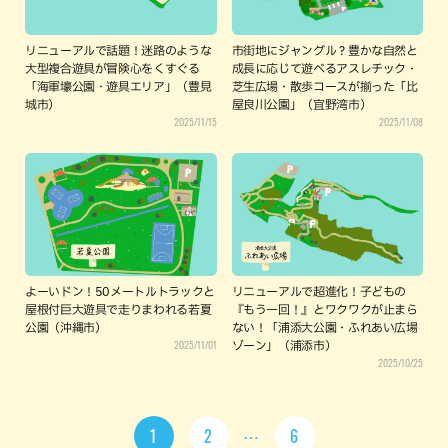
リニューアルで話題！迷路のような
市街地にジャングル？豊かな自然と
大型複合遊具が冒険心をくすぐる
成長に応じて遊べるアスレチック・
「海軍壕公園・遊具エリア」（豊見
芝生広場・散歩コースが揃った「比
城市）
屋良川公園」（宜野湾市）
2025/11/15
2025/11/08
よーいドン！50メートルトラックと
リニューアルで超進化！子どもの
屋根付巨大遊具で走りまわれる若夏
『もう一回！』とワクワクが止まら
公園（沖縄市）
ない！「浦添大公園・ふれあい広場
2025/11/01
ゾーン」（浦添市）
2025/10/25
1
2
6