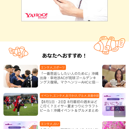
あなたへおすすめ！
エンタメ,スポーツ
「一番恩返ししたい人のために」沖縄
出身・幸地渉ACが琉球ゴールデンキ
ングス復帰。マクヘンリーAHCに信頼
を寄せる理由
イベント,エンタメ,おでかけ,グルメ,本島中部,本島北部,本島南部
【8月1日・2日】8月最初の週末はど
こ行く？エイサー夏まつりにクラフト
ビール！沖縄イベント＆グルメまとめ
エンタメ,占い