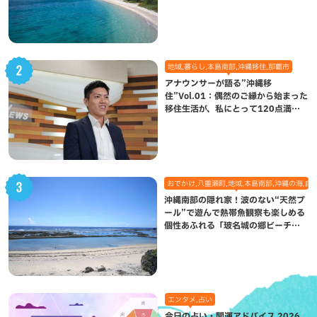
れた想い
地域,暮らし,本島南部,沖縄移住,那覇市
アナウンサーが語る”沖縄移
住”Vol.01：偶然のご縁から始まった
移住生活が、私にとって120点満点
になった理由
おでかけ,八重瀬町,地域,本島南部,沖縄の海,自
沖縄南部の隠れ家！波のない“天然プ
ール”で遊んで熱帯魚観察も楽しめる
個性あふれる「玻名城の郷ビーチ」
（八重瀬町）
エンタメ,占い
今日の占い・開運アドバイス 2026