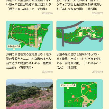
海遊びも大型遊具も両方満喫！涼し
遊び・挑戦・文化体験を一度に！ア
い噴水や公園が隣接する注目エリア
クティブ遊具と古民家を親子で楽し
「親子で楽しめる！ビーチ特集」
む「あしびなぁ公園」（北谷町）
2026/07/05
2026/03/28
沖縄の景色を360度見渡せる！地球
坂道の先に遊びと冒険が待ってい
型の展望台とユニークな形のすべり
る！遊具・自然・せせらぎまで楽し
台で遊びも絶景も楽しめる「嘉数高
める「宇地原公園」（うじばるこう
台公園」（宜野湾市）
えん）（北谷町）
2026/02/21
2026/02/14