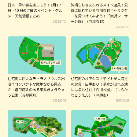
日本一早い春を楽しもう！1月17
沖縄らしさあふれるメイン遊具！公
日・18日の沖縄のイベント・グル
園に隠れている与那原町キャラクタ
メ・天気情報まとめ
ーを見つけてみよう！「東浜シーサ
2026/01/15
ー公園」（与那原町）
2026/01/10
住宅街に巨大なティラノサウルス出
住宅街のオアシス！子どもが大満足
没？コンパクトな敷地ながら見応
の遊具・広場あり！湧水が流れる池
え・遊び応えのある東浜きょうりゅ
には魚も住む「白川公園」（しらか
う公園（与那原町）
わこうえん）（沖縄市）
2025/12/13
2025/12/06