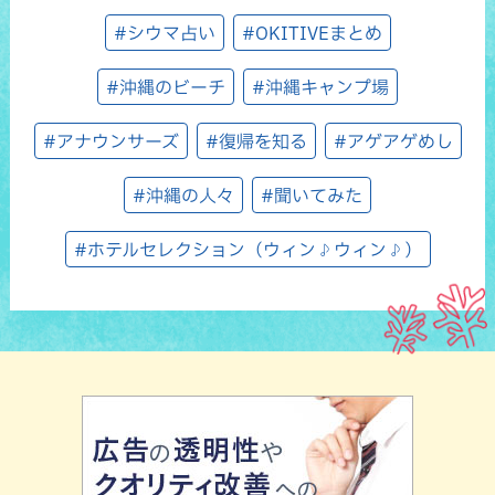
#シウマ占い
#OKITIVEまとめ
#沖縄のビーチ
#沖縄キャンプ場
#アナウンサーズ
#復帰を知る
#アゲアゲめし
#沖縄の人々
#聞いてみた
#ホテルセレクション（ウィン♪ウィン♪）