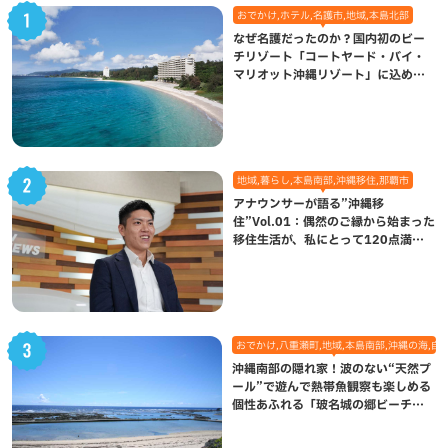
おでかけ,ホテル,名護市,地域,本島北部
なぜ名護だったのか？国内初のビー
チリゾート「コートヤード・バイ・
マリオット沖縄リゾート」に込めら
れた想い
地域,暮らし,本島南部,沖縄移住,那覇市
アナウンサーが語る”沖縄移
住”Vol.01：偶然のご縁から始まった
移住生活が、私にとって120点満点
になった理由
おでかけ,八重瀬町,地域,本島南部,沖縄の海,自
沖縄南部の隠れ家！波のない“天然プ
ール”で遊んで熱帯魚観察も楽しめる
個性あふれる「玻名城の郷ビーチ」
（八重瀬町）