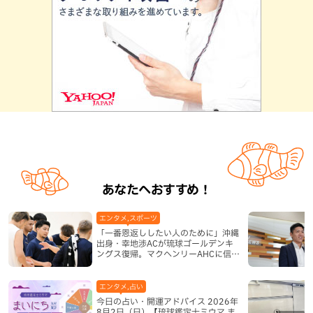
あなたへおすすめ！
エンタメ,スポーツ
「一番恩返ししたい人のために」沖縄
出身・幸地渉ACが琉球ゴールデンキ
ングス復帰。マクヘンリーAHCに信頼
を寄せる理由
エンタメ,占い
今日の占い・開運アドバイス 2026年
8月2日（日）【琉球鑑定士ミウマ ま