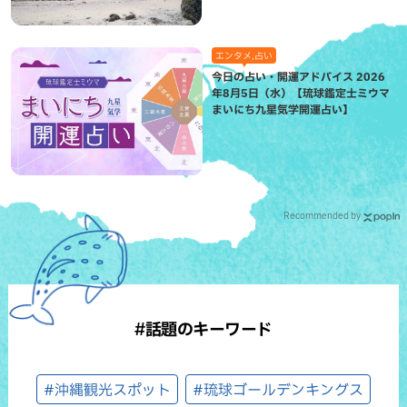
エンタメ,占い
今日の占い・開運アドバイス 2026
年8月5日（水）【琉球鑑定士ミウマ
まいにち九星気学開運占い】
Recommended by
#話題のキーワード
#沖縄観光スポット
#琉球ゴールデンキングス