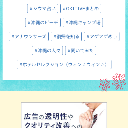
#シウマ占い
#OKITIVEまとめ
#沖縄のビーチ
#沖縄キャンプ場
#アナウンサーズ
#復帰を知る
#アゲアゲめし
#沖縄の人々
#聞いてみた
#ホテルセレクション（ウィン♪ウィン♪）