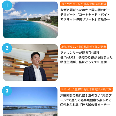
おでかけ,ホテル,名護市,地域,本島北部
なぜ名護だったのか？国内初のビー
チリゾート「コートヤード・バイ・
マリオット沖縄リゾート」に込めら
れた想い
地域,暮らし,本島南部,沖縄移住,那覇市
アナウンサーが語る”沖縄移
住”Vol.01：偶然のご縁から始まった
移住生活が、私にとって120点満点
になった理由
おでかけ,八重瀬町,地域,本島南部,沖縄の海,自
沖縄南部の隠れ家！波のない“天然プ
ール”で遊んで熱帯魚観察も楽しめる
個性あふれる「玻名城の郷ビーチ」
（八重瀬町）