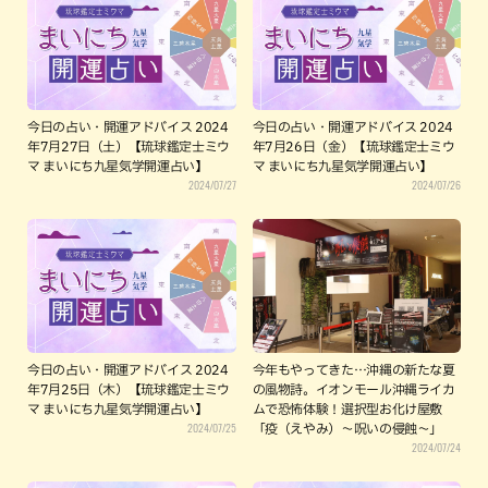
今日の占い・開運アドバイス 2024
今日の占い・開運アドバイス 2024
年7月27日（土）【琉球鑑定士ミウ
年7月26日（金）【琉球鑑定士ミウ
マ まいにち九星気学開運占い】
マ まいにち九星気学開運占い】
2024/07/27
2024/07/26
今日の占い・開運アドバイス 2024
今年もやってきた…沖縄の新たな夏
年7月25日（木）【琉球鑑定士ミウ
の風物詩。イオンモール沖縄ライカ
マ まいにち九星気学開運占い】
ムで恐怖体験！選択型お化け屋敷
2024/07/25
「疫（えやみ）～呪いの侵蝕～」
2024/07/24