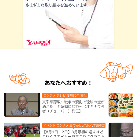
あなたへおすすめ！
エンタメ,テレビ,復帰50年,文化
真栄平房敬～戦争の混乱で琉球の宝が
消えた！？返還に尽力～【オキナワ強
者（チューバー）列伝】
イベント,エンタメ,おでかけ,グルメ,本島中部,本島北部,本島南部
【8月1日・2日】8月最初の週末はど
こ行く？エイサー夏まつりにクラフト