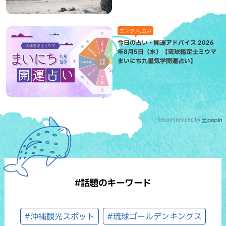
エンタメ,占い
今日の占い・開運アドバイス 2026
年8月5日（水）【琉球鑑定士ミウマ
まいにち九星気学開運占い】
Recommended by
#話題のキーワード
#沖縄観光スポット
#琉球ゴールデンキングス