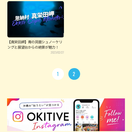
【真栄田岬】青の洞窟シュノーケリ
ングと展望台からの絶景が魅力！
2023/02/27
1
2