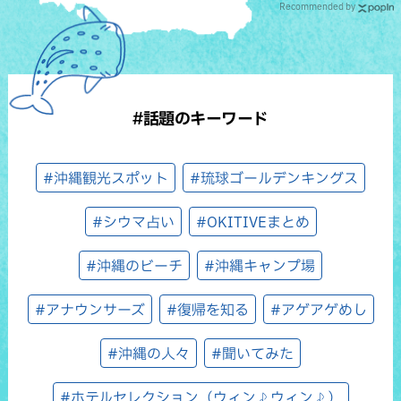
Recommended by
#話題のキーワード
#沖縄観光スポット
#琉球ゴールデンキングス
#シウマ占い
#OKITIVEまとめ
#沖縄のビーチ
#沖縄キャンプ場
#アナウンサーズ
#復帰を知る
#アゲアゲめし
#沖縄の人々
#聞いてみた
#ホテルセレクション（ウィン♪ウィン♪）