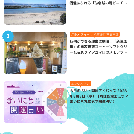
個性あふれる「玻名城の郷ビーチ」
（八重瀬町）
グルメ,スイーツ,八重瀬町,本島南部
行列ができる理由に納得！「新垣珈
琲」の自家焙煎コーヒーソフトクリ
ーム＆炙りマシュマロのスモアラテ
が絶品（八重瀬町）
エンタメ,占い
今日の占い・開運アドバイス 2026
年8月5日（水）【琉球鑑定士ミウマ
まいにち九星気学開運占い】