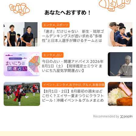
あなたへおすすめ！
エンタメ,スポーツ
「速さ」だけじゃない 新生・琉球ゴ
ールデンキングスが追い求める“多様
性”と日本人選手が輝けるチームとは
エンタメ,占い
今日の占い・開運アドバイス 2026年
8月1日（土）【琉球鑑定士ミウマ ま
いにち九星気学開運占い】
イベント,エンタメ,おでかけ,グルメ,本島中部,本島北部,本島南部
【8月1日・2日】8月最初の週末はど
こ行く？エイサー夏まつりにクラフト
ビール！沖縄イベント＆グルメまとめ
Recommended by