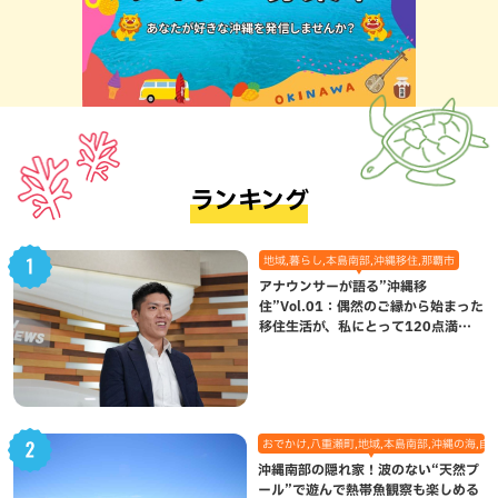
ランキング
地域,暮らし,本島南部,沖縄移住,那覇市
アナウンサーが語る”沖縄移
住”Vol.01：偶然のご縁から始まった
移住生活が、私にとって120点満点
になった理由
おでかけ,八重瀬町,地域,本島南部,沖縄の海,自
沖縄南部の隠れ家！波のない“天然プ
ール”で遊んで熱帯魚観察も楽しめる