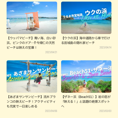
【ウッパマビーチ】青い海、白い砂
【ウクの浜】海中道路から車で行け
浜、ピンクのドア…⁉ 今帰仁の天然
る宮城島の隠れ家ビーチ
2023/04/14
ビーチは映えの宝庫！
2023/04/21
【あざまサンサンビーチ】流木ブラ
【ザネー浜（Beach51）】岩の窓が
ンコの映えビーチ！アクティビティ
「映える！」と話題の絶景スポット
も充実で一日楽しめる
へ
2023/04/06
2023/03/03