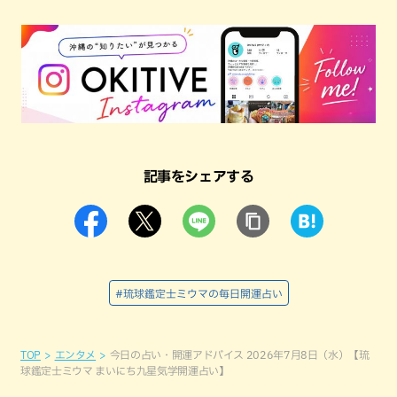
記事をシェアする
#琉球鑑定士ミウマの毎日開運占い
TOP
エンタメ
今日の占い・開運アドバイス 2026年7月8日（水）【琉
球鑑定士ミウマ まいにち九星気学開運占い】