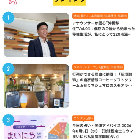
地域,暮らし,本島南部,沖縄移住,那覇市
アナウンサーが語る”沖縄移
住”Vol.01：偶然のご縁から始まった
移住生活が、私にとって120点満点
になった理由
グルメ,スイーツ,八重瀬町,本島南部
行列ができる理由に納得！「新垣珈
琲」の自家焙煎コーヒーソフトクリ
ーム＆炙りマシュマロのスモアラテ
が絶品（八重瀬町）
エンタメ,占い
今日の占い・開運アドバイス 2026
年8月5日（水）【琉球鑑定士ミウマ
まいにち九星気学開運占い】