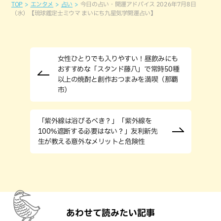
TOP
エンタメ
占い
今日の占い・開運アドバイス 2026年7月8日
（水）【琉球鑑定士ミウマ まいにち九星気学開運占い】
女性ひとりでも入りやすい！昼飲みにも
おすすめな「スタンド藤八」で常時50種
以上の焼酎と創作おつまみを満喫（那覇
市）
「紫外線は浴びるべき？」「紫外線を
100％遮断する必要はない？」友利新先
生が教える意外なメリットと危険性
あわせて読みたい記事