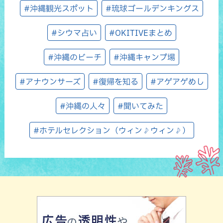
#沖縄観光スポット
#琉球ゴールデンキングス
#シウマ占い
#OKITIVEまとめ
#沖縄のビーチ
#沖縄キャンプ場
#アナウンサーズ
#復帰を知る
#アゲアゲめし
#沖縄の人々
#聞いてみた
#ホテルセレクション（ウィン♪ウィン♪）