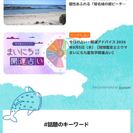
個性あふれる「玻名城の郷ビーチ」
（八重瀬町）
エンタメ,占い
今日の占い・開運アドバイス 2026
年8月5日（水）【琉球鑑定士ミウマ
まいにち九星気学開運占い】
Recommended by
#話題のキーワード