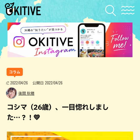
コラム
2022/04/26
2022/04/26
公開日
後間 秋穂
コシマ（26歳）、一目惚れしまし
た…？！💛