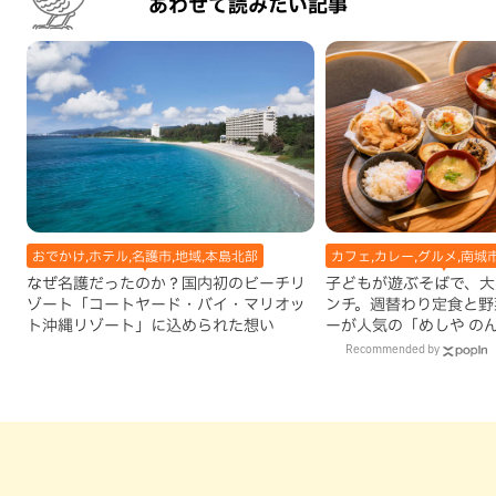
あわせて読みたい記事
おでかけ,ホテル,名護市,地域,本島北部
カフェ,カレー,グルメ,南城
なぜ名護だったのか？国内初のビーチリ
子どもが遊ぶそばで、大
ゾート「コートヤード・バイ・マリオッ
ンチ。週替わり定食と野
ト沖縄リゾート」に込められた想い
ーが人気の「めしや の
市）
Recommended by