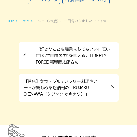
TOP
コラム
コシマ（26歳）、一目惚れしました…？！💛
「好きなことを職業にしてもいい」若い
世代に“自由の力”を与える。LIBERTY
FORCE 照屋健太郎さん
【閉店】菜食・グルテンフリー料理やア
ートが楽しめる恩納村の「KUJAKU
OKINAWA（クジャク オキナワ）」