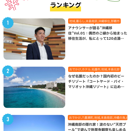
ランキング
地域,暮らし,本島南部,沖縄移住,那覇市
アナウンサーが語る”沖縄移
住”Vol.01：偶然のご縁から始まった
移住生活が、私にとって120点満点
になった理由
おでかけ,ホテル,名護市,地域,本島北部
なぜ名護だったのか？国内初のビー
チリゾート「コートヤード・バイ・
マリオット沖縄リゾート」に込めら
れた想い
おでかけ,八重瀬町,地域,本島南部,沖縄の海,自
沖縄南部の隠れ家！波のない“天然プ
ール”で遊んで熱帯魚観察も楽しめる