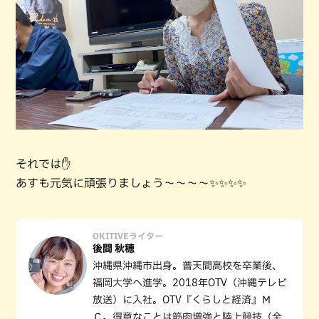
それでは✋
あすも元気に頑張りましょう～～～～✨✨✨✨
OKITIVEライター
後間 秋穂
沖縄県沖縄市出身。普天間高校を卒業後、
福岡大学へ進学。2018年OTV（沖縄テレビ
放送）に入社。OTV『くらしと経済』Ｍ
Ｃ。得意なことは筋肉増強と陸上競技（全