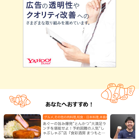
あなたへおすすめ！
グルメ,その他の肉料理,和食・日本料理,本島南部,那覇市
あぐーの旨み爆発“とんかつ”大満足ラ
ンチを堪能せよ！予約困難の人気“し
ゃぶしゃぶ”店『食彩酒房 まつもと』
平日限定でオープン（那覇市）