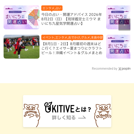
エンタメ,占い
今日の占い・開運アドバイス 2026年
8月2日（日）【琉球鑑定士ミウマ ま
いにち九星気学開運占い】
イベント,エンタメ,おでかけ,グルメ,本島中部,本島北部,本島南部
【8月1日・2日】8月最初の週末はど
こ行く？エイサー夏まつりにクラフト
ビール！沖縄イベント＆グルメまとめ
Recommended by