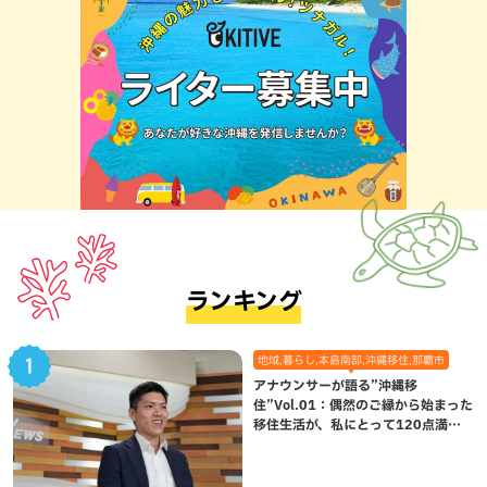
ランキング
地域,暮らし,本島南部,沖縄移住,那覇市
アナウンサーが語る”沖縄移
住”Vol.01：偶然のご縁から始まった
移住生活が、私にとって120点満点
になった理由