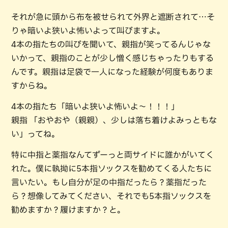
それが急に頭から布を被せられて外界と遮断されて…そ
りゃ暗いよ狭いよ怖いよって叫びますよ。
4本の指たちの叫びを聞いて、親指が笑ってるんじゃな
いかって、親指のことが少し憎く感じちゃったりもする
んです。親指は足袋で一人になった経験が何度もありま
すからね。
4本の指たち「暗いよ狭いよ怖いよ〜！！！」
親指 「おやおや（親親）、少しは落ち着けよみっともな
い」ってね。
特に中指と薬指なんてずーっと両サイドに誰かがいてく
れた。僕に執拗に5本指ソックスを勧めてくる人たちに
言いたい。もし自分が足の中指だったら？薬指だった
ら？想像してみてください、それでも5本指ソックスを
勧めますか？履けますか？と。