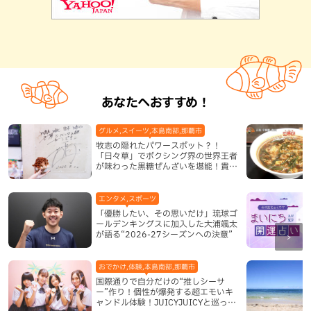
あなたへおすすめ！
グルメ,スイーツ,本島南部,那覇市
牧志の隠れたパワースポット？！
「日々草」でボクシング界の世界王者
が味わった黒糖ぜんざいを堪能！貴重
なサインと手作りケーキも要チェック
（那覇市）
エンタメ,スポーツ
「優勝したい、その思いだけ」琉球ゴ
ールデンキングスに加入した大浦颯太
が語る“2026-27シーズンへの決意”
おでかけ,体験,本島南部,那覇市
国際通りで自分だけの“推しシーサ
ー”作り！個性が爆発する超エモいキ
ャンドル体験！JUICYJUICYと巡って