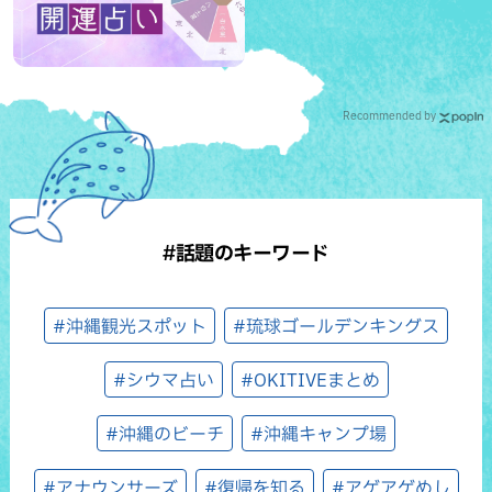
Recommended by
#話題のキーワード
#沖縄観光スポット
#琉球ゴールデンキングス
#シウマ占い
#OKITIVEまとめ
#沖縄のビーチ
#沖縄キャンプ場
#アナウンサーズ
#復帰を知る
#アゲアゲめし