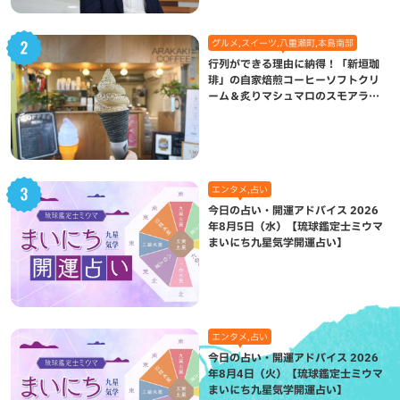
グルメ,スイーツ,八重瀬町,本島南部
行列ができる理由に納得！「新垣珈
琲」の自家焙煎コーヒーソフトクリ
ーム＆炙りマシュマロのスモアラテ
が絶品（八重瀬町）
エンタメ,占い
今日の占い・開運アドバイス 2026
年8月5日（水）【琉球鑑定士ミウマ
まいにち九星気学開運占い】
エンタメ,占い
今日の占い・開運アドバイス 2026
年8月4日（火）【琉球鑑定士ミウマ
まいにち九星気学開運占い】