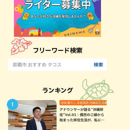
フリーワード検索
ランキング
地域,暮らし,本島南部,沖縄移住,那覇市
アナウンサーが語る”沖縄移
住”Vol.01：偶然のご縁から
始まった移住生活が、私にと
って120点満点になった理由