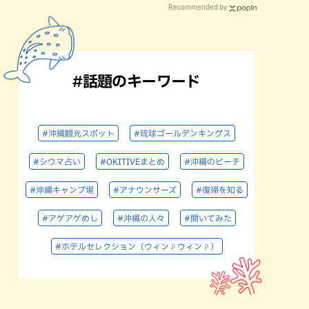
Recommended by
#話題のキーワード
#沖縄観光スポット
#琉球ゴールデンキングス
#シウマ占い
#OKITIVEまとめ
#沖縄のビーチ
#沖縄キャンプ場
#アナウンサーズ
#復帰を知る
#アゲアゲめし
#沖縄の人々
#聞いてみた
#ホテルセレクション（ウィン♪ウィン♪）