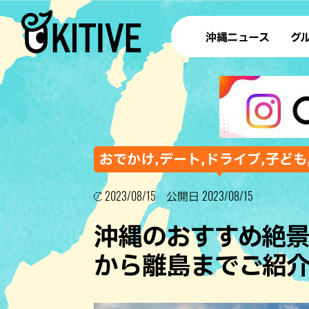
沖縄ニュース
グ
ラ
テイ
すし
沖
おでかけ,デート,ドライブ,子ども
2023/08/15
2023/08/15
公開日
洋食・
沖縄のおすすめ絶
ステー
から離島までご紹
その他
ブッフェ