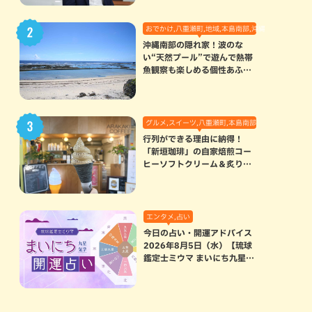
おでかけ,八重瀬町,地域,本島南部,沖縄の海,自然
沖縄南部の隠れ家！波のな
い“天然プール”で遊んで熱帯
魚観察も楽しめる個性あふれ
る「玻名城の郷ビーチ」（八
重瀬町）
グルメ,スイーツ,八重瀬町,本島南部
行列ができる理由に納得！
「新垣珈琲」の自家焙煎コー
ヒーソフトクリーム＆炙りマ
シュマロのスモアラテが絶品
（八重瀬町）
エンタメ,占い
今日の占い・開運アドバイス
2026年8月5日（水）【琉球
鑑定士ミウマ まいにち九星気
学開運占い】