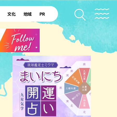
文化
地域
PR
復帰50年
本島北部
本島中部
本島南部
先島諸島
北部離島
南部離島