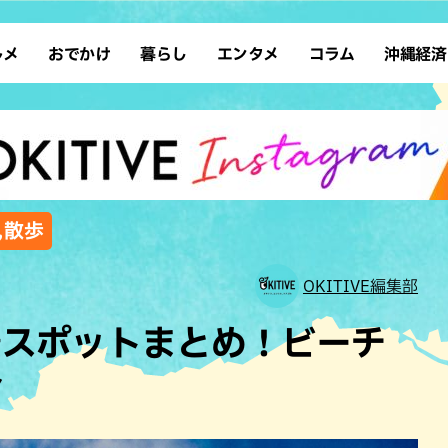
ルメ
おでかけ
暮らし
エンタメ
コラム
沖縄経済
ーメン
デート
沖縄そば
レシピ
スポーツ
ドライブ
SDGs
占い
クアウト
散歩
ファッション
カフェ
タレント・芸人
ソロ活
ローカルニュース
テレビ
・魚料理
自然
和食・日本料理
沖縄移住
イベント
子ども
沖縄旧暦行事
縄料理
歴史
アジア・エスニック
体験
,散歩
中華
レジャー
イタリアン
アート
OKITIVE編集部
西洋料理
ショッピング
フレンチ
ホテル
景スポットまとめ！ビーチ
キ・焼肉
サウナ
焼鳥・串料理
公園
介
の肉料理
沖縄の海
居酒屋・バー
・バイキング
スイーツ