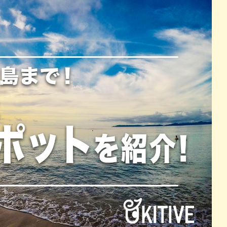
パン
カレー
バーガー
タコス・タコライス