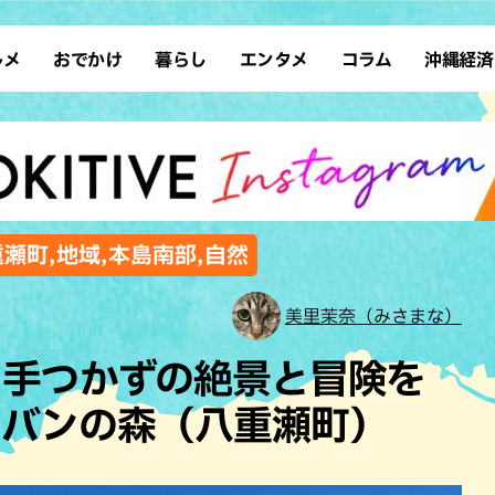
ルメ
おでかけ
暮らし
エンタメ
コラム
沖縄経済
ーメン
デート
沖縄そば
レシピ
スポーツ
ドライブ
SDGs
占い
クアウト
散歩
ファッション
カフェ
タレント・芸人
ソロ活
ローカルニュース
テレビ
・魚料理
自然
和食・日本料理
沖縄移住
イベント
子ども
沖縄旧暦行事
縄料理
歴史
アジア・エスニック
体験
重瀬町,地域,本島南部,自然
中華
レジャー
イタリアン
アート
美里茉奈（みさまな）
西洋料理
ショッピング
フレンチ
ホテル
に手つかずの絶景と冒険を
キ・焼肉
サウナ
焼鳥・串料理
公園
ーバンの森（八重瀬町）
の肉料理
沖縄の海
居酒屋・バー
・バイキング
スイーツ