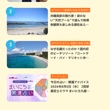
おでかけ,八重瀬町,地域,本島南部,沖縄の海,自然
沖縄南部の隠れ家！波のな
い“天然プール”で遊んで熱帯
魚観察も楽しめる個性あふれ
る「玻名城の郷ビーチ」（八
重瀬町）
おでかけ,ホテル,名護市,地域,本島北部
なぜ名護だったのか？国内初
のビーチリゾート「コートヤ
ード・バイ・マリオット沖縄
リゾート」に込められた想い
エンタメ,占い
今日の占い・開運アドバイス
2026年8月5日（水）【琉球
鑑定士ミウマ まいにち九星気
学開運占い】