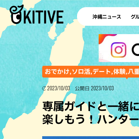
沖縄ニュース
グ
ラ
テイ
すし
沖
おでかけ,ソロ活,デート,体験,八
2023/10/03
2023/10/03
公開日
洋食・
専属ガイドと一緒
ステー
楽しもう！ハンタ
その他
ブッフェ