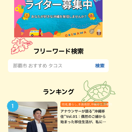
フリーワード検索
ランキング
地域,暮らし,本島南部,沖縄移住,那覇市
アナウンサーが語る”沖縄移
住”Vol.01：偶然のご縁から
始まった移住生活が、私にと
って120点満点になった理由