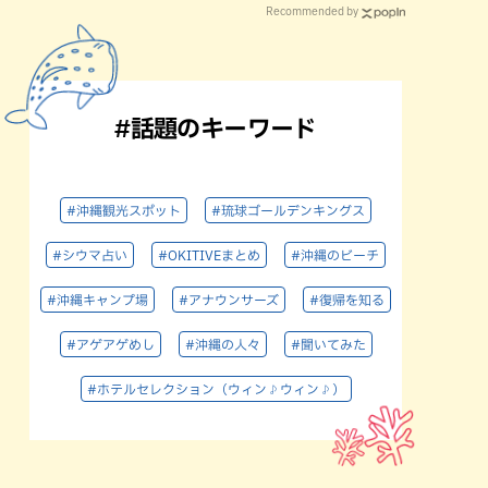
Recommended by
#話題のキーワード
#沖縄観光スポット
#琉球ゴールデンキングス
#シウマ占い
#OKITIVEまとめ
#沖縄のビーチ
#沖縄キャンプ場
#アナウンサーズ
#復帰を知る
#アゲアゲめし
#沖縄の人々
#聞いてみた
#ホテルセレクション（ウィン♪ウィン♪）