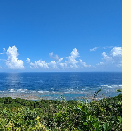
パン
カレー
バーガー
タコス・タコライス