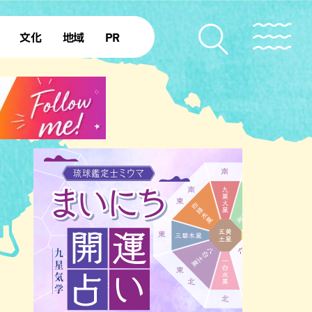
文化
地域
PR
復帰50年
本島北部
本島中部
本島南部
先島諸島
北部離島
南部離島