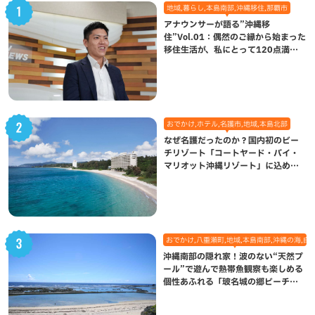
地域,暮らし,本島南部,沖縄移住,那覇市
アナウンサーが語る”沖縄移
住”Vol.01：偶然のご縁から始まった
移住生活が、私にとって120点満点
になった理由
おでかけ,ホテル,名護市,地域,本島北部
なぜ名護だったのか？国内初のビー
チリゾート「コートヤード・バイ・
マリオット沖縄リゾート」に込めら
れた想い
おでかけ,八重瀬町,地域,本島南部,沖縄の海,自
沖縄南部の隠れ家！波のない“天然プ
ール”で遊んで熱帯魚観察も楽しめる
個性あふれる「玻名城の郷ビーチ」
（八重瀬町）