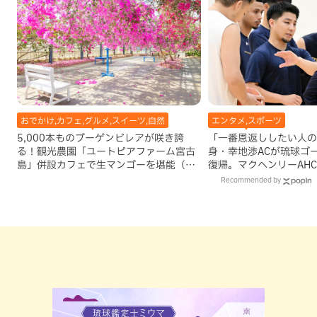
おでかけ,カフェ,グルメ,スイーツ,自然
エンタメ,スポーツ
5,000本ものブーゲンビレアが咲き誇
「一番恩返ししたい人の
る！観光農園「ユートピアファーム宮古
身・幸地渉ACが琉球ゴ
島」併設カフェで生マンゴーを堪能（宮
復帰。マクヘンリーAH
古島）
理由
Recommended by