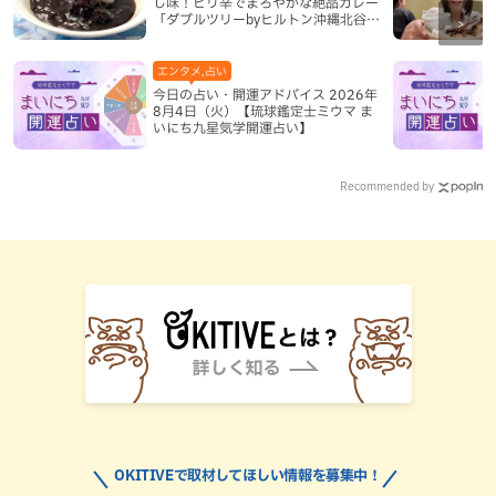
し味！ピリ辛でまろやかな絶品カレー
「ダブルツリーbyヒルトン沖縄北谷リ
ゾート」（北谷町）
エンタメ,占い
今日の占い・開運アドバイス 2026年
8月4日（火）【琉球鑑定士ミウマ ま
いにち九星気学開運占い】
Recommended by
OKITIVEで取材してほしい情報を募集中！