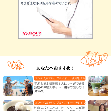
あなたへおすすめ！
エンタメ,おでかけ,グルメ,すし・魚料理,テレビ,体験,北谷町,地域,
手ぶらで本格挑戦！大はしゃぎできる
話題の体験スポット「親子で楽しむ！
夏休み」
エンタメ,おでかけ,グルメ,スイーツ,テレビ,ブッフェ・バイキング,ホ
独自スパイスとコーヒークリームが隠