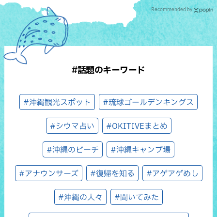
Recommended by
#話題のキーワード
#沖縄観光スポット
#琉球ゴールデンキングス
#シウマ占い
#OKITIVEまとめ
#沖縄のビーチ
#沖縄キャンプ場
#アナウンサーズ
#復帰を知る
#アゲアゲめし
#沖縄の人々
#聞いてみた