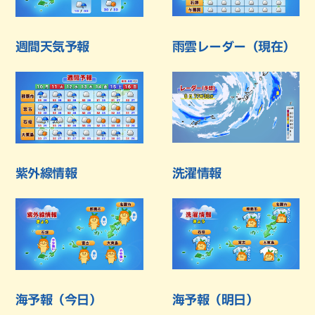
週間天気予報
雨雲レーダー（現在）
紫外線情報
洗濯情報
海予報（今日）
海予報（明日）