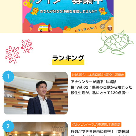
ランキング
地域,暮らし,本島南部,沖縄移住,那覇市
アナウンサーが語る”沖縄移
住”Vol.01：偶然のご縁から始まった
移住生活が、私にとって120点満点
になった理由
グルメ,スイーツ,八重瀬町,本島南部
行列ができる理由に納得！「新垣珈