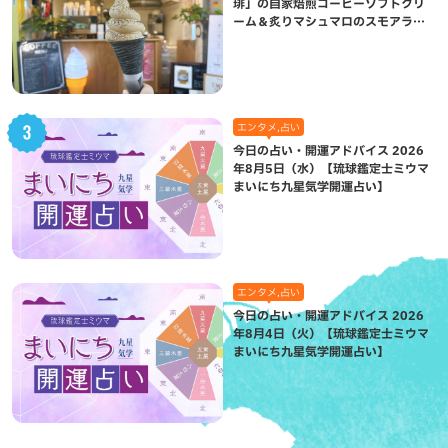
琲」の自家焙煎コーヒーソフトクリ
ーム＆炙りマシュマロのスモアラテ
が絶品（八重瀬町）
エンタメ,占い
今日の占い・開運アドバイス 2026
年8月5日（水）【琉球鑑定士ミウマ
まいにち九星気学開運占い】
エンタメ,占い
今日の占い・開運アドバイス 2026
年8月4日（火）【琉球鑑定士ミウマ
まいにち九星気学開運占い】