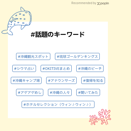
Recommended by
#話題のキーワード
#沖縄観光スポット
#琉球ゴールデンキングス
#シウマ占い
#OKITIVEまとめ
#沖縄のビーチ
#沖縄キャンプ場
#アナウンサーズ
#復帰を知る
#アゲアゲめし
#沖縄の人々
#聞いてみた
#ホテルセレクション（ウィン♪ウィン♪）