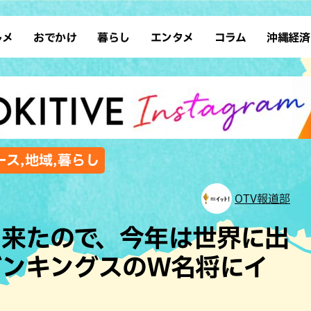
ルメ
おでかけ
暮らし
エンタメ
コラム
沖縄経済
ーメン
デート
沖縄そば
レシピ
スポーツ
ドライブ
SDGs
占い
クアウト
散歩
ファッション
カフェ
タレント・芸人
ソロ活
ローカルニュース
テレビ
・魚料理
自然
和食・日本料理
沖縄移住
イベント
子ども
沖縄旧暦行事
縄料理
歴史
アジア・エスニック
体験
ス,地域,暮らし
中華
レジャー
イタリアン
アート
OTV報道部
西洋料理
ショッピング
フレンチ
ホテル
も来たので、今年は世界に出
キ・焼肉
サウナ
焼鳥・串料理
公園
デンキングスのW名将にイ
の肉料理
沖縄の海
居酒屋・バー
・バイキング
スイーツ