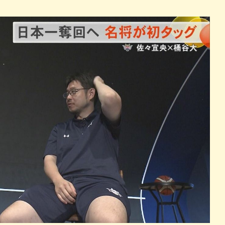
パン
カレー
バーガー
タコス・タコライス