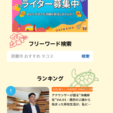
フリーワード検索
ランキング
地域,暮らし,本島南部,沖縄移住,那覇市
アナウンサーが語る”沖縄移
住”Vol.01：偶然のご縁から
始まった移住生活が、私にと
って120点満点になった理由