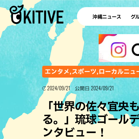
沖縄ニュース
グ
ラ
テイ
すし
沖
エンタメ,スポーツ,ローカルニュー
2024/09/21
2024/09/21
公開日
洋食・
「世界の佐々宜央
ステー
る。」琉球ゴール
その他
ンタビュー！
ブッフェ