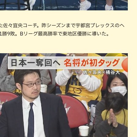
した佐々宜央コーチ。昨シーズンまで宇都宮ブレックスのヘ
51勝9敗。Bリーグ最高勝率で東地区優勝に導いた。