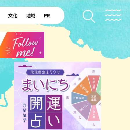
文化
地域
PR
復帰50年
本島北部
本島中部
本島南部
先島諸島
北部離島
南部離島