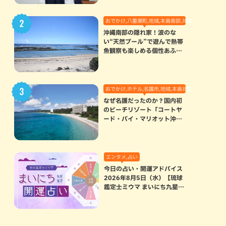
おでかけ,八重瀬町,地域,本島南部,沖縄の海,自然
沖縄南部の隠れ家！波のな
い“天然プール”で遊んで熱帯
魚観察も楽しめる個性あふれ
る「玻名城の郷ビーチ」（八
重瀬町）
おでかけ,ホテル,名護市,地域,本島北部
なぜ名護だったのか？国内初
のビーチリゾート「コートヤ
ード・バイ・マリオット沖縄
リゾート」に込められた想い
エンタメ,占い
今日の占い・開運アドバイス
2026年8月5日（水）【琉球
鑑定士ミウマ まいにち九星気
学開運占い】