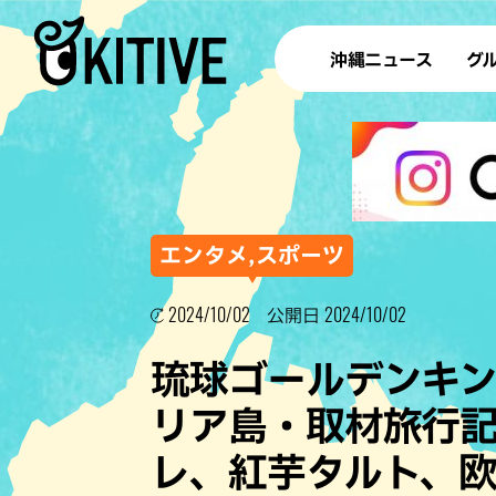
沖縄ニュース
グ
ラ
テイ
すし
沖
エンタメ,スポーツ
2024/10/02
2024/10/02
公開日
洋食・
琉球ゴールデンキン
ステー
リア島・取材旅行記
その他
レ、紅芋タルト、
ブッフェ