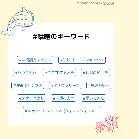
Recommended by
#話題のキーワード
#沖縄観光スポット
#琉球ゴールデンキングス
#シウマ占い
#OKITIVEまとめ
#沖縄のビーチ
#沖縄キャンプ場
#アナウンサーズ
#復帰を知る
#アゲアゲめし
#沖縄の人々
#聞いてみた
#ホテルセレクション（ウィン♪ウィン♪）