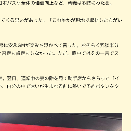
日本バスケ全体の価値向上など、意義は多岐にわたる。
いてくる思いがあった。「これ誰かが現地で取材した方がい
れ際に安永GMが笑みを浮かべて言った。おそらく冗談半分
と否定も肯定もしなかった。ただ、胸中ではその一言でス
索。翌日、運転中の妻の隙を見て助手席からさらっと「イ
い、自分の中で迷いが生まれる前に勢いで予約ボタンをク