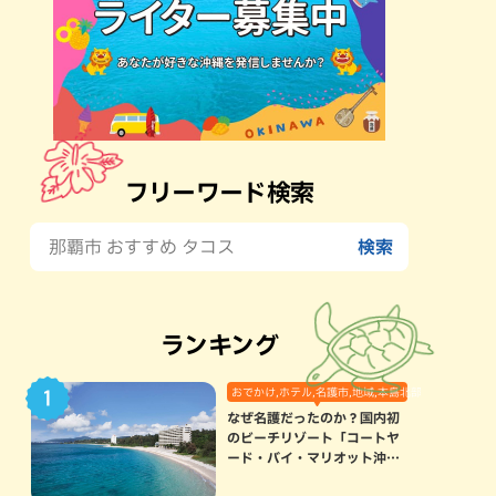
フリーワード検索
ランキング
おでかけ,ホテル,名護市,地域,本島北部
なぜ名護だったのか？国内初
のビーチリゾート「コートヤ
ード・バイ・マリオット沖縄
リゾート」に込められた想い