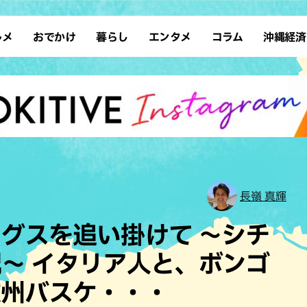
ルメ
おでかけ
暮らし
エンタメ
コラム
沖縄経済
ーメン
デート
沖縄そば
レシピ
スポーツ
ドライブ
SDGs
占い
クアウト
散歩
ファッション
カフェ
タレント・芸人
ソロ活
ローカルニュース
テレビ
・魚料理
自然
和食・日本料理
沖縄移住
イベント
子ども
沖縄旧暦行事
縄料理
歴史
アジア・エスニック
体験
中華
レジャー
イタリアン
アート
長嶺 真輝
西洋料理
ショッピング
フレンチ
ホテル
グスを追い掛けて 〜シチ
キ・焼肉
サウナ
焼鳥・串料理
公園
〜 イタリア人と、ボンゴ
の肉料理
沖縄の海
居酒屋・バー
欧州バスケ・・・
・バイキング
スイーツ