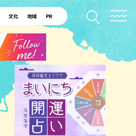
文化
地域
PR
復帰50年
本島北部
本島中部
本島南部
先島諸島
北部離島
南部離島