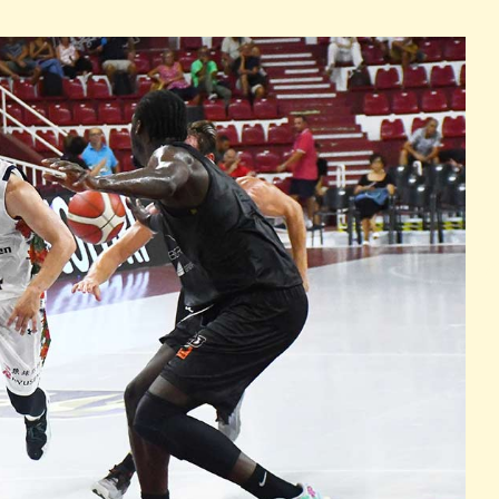
パン
カレー
バーガー
タコス・タコライス