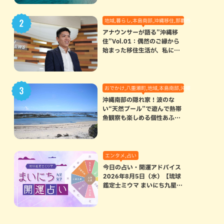
地域,暮らし,本島南部,沖縄移住,那覇市
アナウンサーが語る”沖縄移
住”Vol.01：偶然のご縁から
始まった移住生活が、私にと
って120点満点になった理由
おでかけ,八重瀬町,地域,本島南部,沖縄の海,自然
沖縄南部の隠れ家！波のな
い“天然プール”で遊んで熱帯
魚観察も楽しめる個性あふれ
る「玻名城の郷ビーチ」（八
重瀬町）
エンタメ,占い
今日の占い・開運アドバイス
2026年8月5日（水）【琉球
鑑定士ミウマ まいにち九星気
学開運占い】