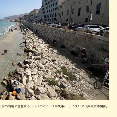
ア島の西端に位置するトラパニのビーチ＝9月6日、イタリア（長嶺真輝撮影）