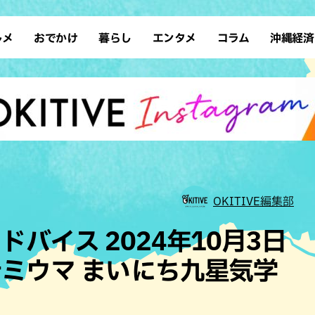
ルメ
おでかけ
暮らし
エンタメ
コラム
沖縄経済
ーメン
デート
沖縄そば
レシピ
スポーツ
ドライブ
SDGs
占い
クアウト
散歩
ファッション
カフェ
タレント・芸人
ソロ活
ローカルニュース
テレビ
・魚料理
自然
和食・日本料理
沖縄移住
イベント
子ども
沖縄旧暦行事
縄料理
歴史
アジア・エスニック
体験
中華
レジャー
イタリアン
アート
OKITIVE編集部
西洋料理
ショッピング
フレンチ
ホテル
バイス 2024年10月3日
キ・焼肉
サウナ
焼鳥・串料理
公園
ミウマ まいにち九星気学
の肉料理
沖縄の海
居酒屋・バー
・バイキング
スイーツ