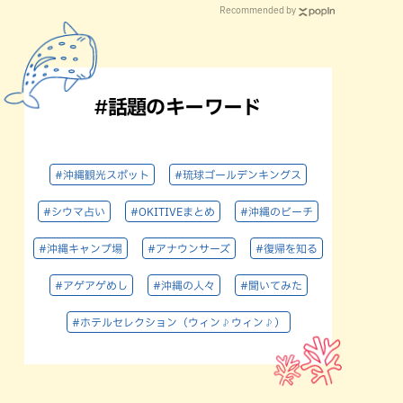
Recommended by
#話題のキーワード
#沖縄観光スポット
#琉球ゴールデンキングス
#シウマ占い
#OKITIVEまとめ
#沖縄のビーチ
#沖縄キャンプ場
#アナウンサーズ
#復帰を知る
#アゲアゲめし
#沖縄の人々
#聞いてみた
#ホテルセレクション（ウィン♪ウィン♪）