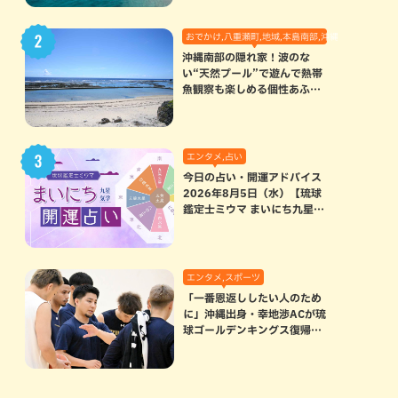
おでかけ,八重瀬町,地域,本島南部,沖縄の海,自然
沖縄南部の隠れ家！波のな
い“天然プール”で遊んで熱帯
魚観察も楽しめる個性あふれ
る「玻名城の郷ビーチ」（八
重瀬町）
エンタメ,占い
今日の占い・開運アドバイス
2026年8月5日（水）【琉球
鑑定士ミウマ まいにち九星気
学開運占い】
エンタメ,スポーツ
「一番恩返ししたい人のため
に」沖縄出身・幸地渉ACが琉
球ゴールデンキングス復帰。
マクヘンリーAHCに信頼を寄
せる理由