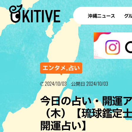
沖縄ニュース
グ
ラ
テイ
すし
沖
エンタメ,占い
2024/10/03
2024/10/03
公開日
洋食・
今日の占い・開運アド
ステー
（木）【琉球鑑定士
その他
開運占い】
ブッフェ