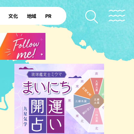
文化
地域
PR
復帰50年
本島北部
本島中部
本島南部
先島諸島
北部離島
南部離島