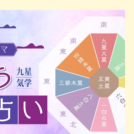
パン
カレー
バーガー
タコス・タコライス