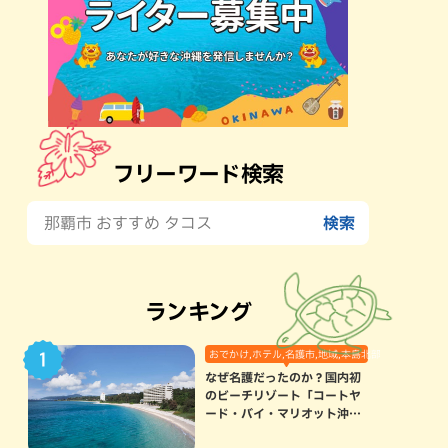
フリーワード検索
ランキング
おでかけ,ホテル,名護市,地域,本島北部
なぜ名護だったのか？国内初
のビーチリゾート「コートヤ
ード・バイ・マリオット沖縄
リゾート」に込められた想い