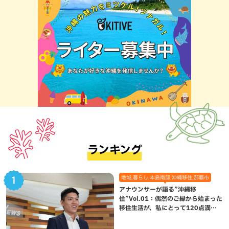
ランキング
地域,暮らし,本島南部,沖縄移住,那覇市
アナウンサーが語る”沖縄移
住”Vol.01：偶然のご縁から始まった
移住生活が、私にとって120点満点
になった理由