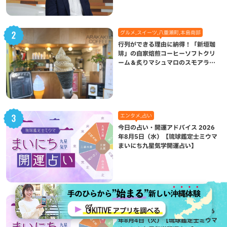
グルメ,スイーツ,八重瀬町,本島南部
行列ができる理由に納得！「新垣珈
琲」の自家焙煎コーヒーソフトクリ
ーム＆炙りマシュマロのスモアラテ
が絶品（八重瀬町）
エンタメ,占い
今日の占い・開運アドバイス 2026
年8月5日（水）【琉球鑑定士ミウマ
まいにち九星気学開運占い】
エンタメ,占い
今日の占い・開運アドバイス 2026
年8月4日（火）【琉球鑑定士ミウマ