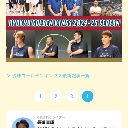
＞ 琉球ゴールデンキングス最新記事一覧
1
2
3
4
OKITIVEライター
長嶺 真輝