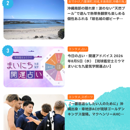
おでかけ,八重瀬町,地域,本島南部,沖縄の海,自
沖縄南部の隠れ家！波のない“天然プ
ール”で遊んで熱帯魚観察も楽しめる
個性あふれる「玻名城の郷ビーチ」
（八重瀬町）
エンタメ,占い
今日の占い・開運アドバイス 2026
年8月5日（水）【琉球鑑定士ミウマ
まいにち九星気学開運占い】
エンタメ,スポーツ
「一番恩返ししたい人のために」沖
縄出身・幸地渉ACが琉球ゴールデン
キングス復帰。マクヘンリーAHCに
信頼を寄せる理由