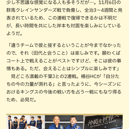
少し不思議な感覚になる人も多そうだが…。11月6日の
群馬クレインサンダーズ戦で負傷し、全治3〜4週間と発
表されているため、この連戦で復帰できるかは不明だ
が、長い時間を共にした岸本も対面を楽しみにしている
ようだ。
「違うチームで彼と接するということが今までなかった
ので、それ（田代と会うこと）は楽しみです。願わくば
コート上で戦えることがベストですけど、そこは彼の事
情もある。ただ、会えることはシンプルに楽しみです」
見どころ満載の千葉Jとの2連戦。桶谷HCが「自分た
ちの今の力量が測れる」と言ったように、今シーズンに
おけるキングスの今後の戦い方を占う一戦にもなり得る
ため、必見だ。