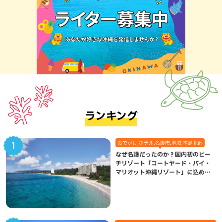
ランキング
おでかけ,ホテル,名護市,地域,本島北部
なぜ名護だったのか？国内初のビー
チリゾート「コートヤード・バイ・
マリオット沖縄リゾート」に込めら
れた想い