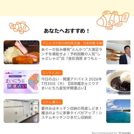
あなたへおすすめ！
グルメ,その他の肉料理,和食・日本料理,本島南部,那覇市
あぐーの旨み爆発“とんかつ”大満足ラ
ンチを堪能せよ！予約困難の人気“し
ゃぶしゃぶ”店『食彩酒房 まつもと』
平日限定でオープン（那覇市）
エンタメ,占い
今日の占い・開運アドバイス 2026年
7月30日（木）【琉球鑑定士ミウマ
まいにち九星気学開運占い】
コラム,暮らし
夏休みはキッチン収納の見直しどき！
魔法のように家事タイパがアップ！シ
ステムキッチンひきだし収納術
Recommended by