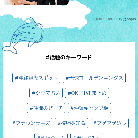
Recommended by
#話題のキーワード
#沖縄観光スポット
#琉球ゴールデンキングス
#シウマ占い
#OKITIVEまとめ
#沖縄のビーチ
#沖縄キャンプ場
#アナウンサーズ
#復帰を知る
#アゲアゲめし