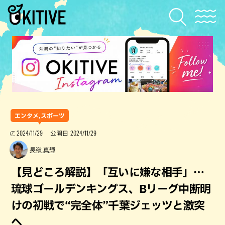
エンタメ,スポーツ
2024/11/29
2024/11/29
公開日
長嶺 真輝
【見どころ解説】「互いに嫌な相手」…
琉球ゴールデンキングス、Bリーグ中断明
けの初戦で“完全体”千葉ジェッツと激突
へ