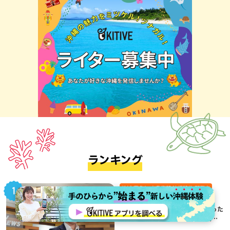
ランキング
地域,暮らし,本島南部,沖縄移住,那覇市
アナウンサーが語る”沖縄移
住”Vol.01：偶然のご縁から始まった
移住生活が、私にとって120点満点
になった理由