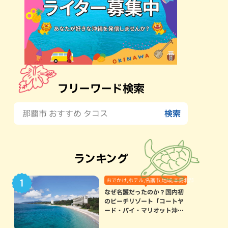
フリーワード検索
ランキング
おでかけ,ホテル,名護市,地域,本島北部
なぜ名護だったのか？国内初
のビーチリゾート「コートヤ
ード・バイ・マリオット沖縄
リゾート」に込められた想い