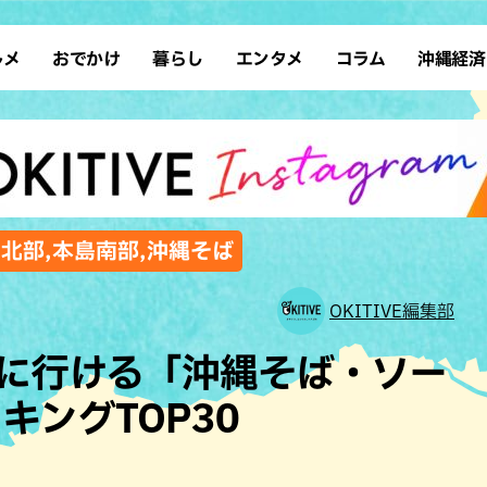
ルメ
おでかけ
暮らし
エンタメ
コラム
沖縄経済
ーメン
デート
沖縄そば
レシピ
スポーツ
ドライブ
SDGs
占い
クアウト
散歩
ファッション
カフェ
タレント・芸人
ソロ活
ローカルニュース
テレビ
・魚料理
自然
和食・日本料理
沖縄移住
イベント
子ども
沖縄旧暦行事
縄料理
歴史
アジア・エスニック
体験
島北部,本島南部,沖縄そば
中華
レジャー
イタリアン
アート
OKITIVE編集部
西洋料理
ショッピング
フレンチ
ホテル
に行ける「沖縄そば・ソー
キ・焼肉
サウナ
焼鳥・串料理
公園
キングTOP30
の肉料理
沖縄の海
居酒屋・バー
・バイキング
スイーツ