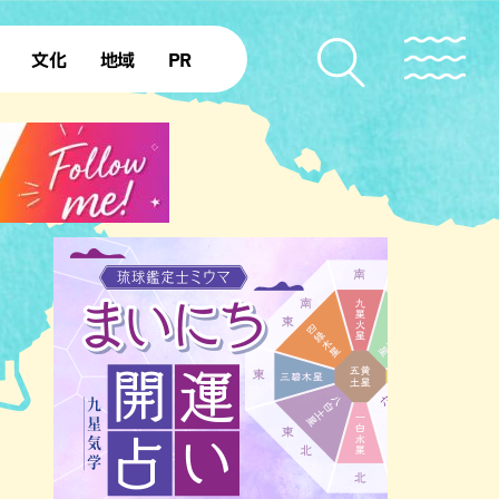
文化
地域
PR
復帰50年
本島北部
本島中部
本島南部
先島諸島
北部離島
南部離島