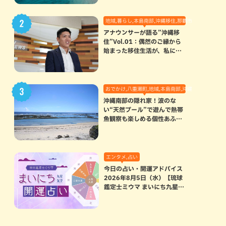
地域,暮らし,本島南部,沖縄移住,那覇市
アナウンサーが語る”沖縄移
住”Vol.01：偶然のご縁から
始まった移住生活が、私にと
って120点満点になった理由
おでかけ,八重瀬町,地域,本島南部,沖縄の海,自然
沖縄南部の隠れ家！波のな
い“天然プール”で遊んで熱帯
魚観察も楽しめる個性あふれ
る「玻名城の郷ビーチ」（八
重瀬町）
エンタメ,占い
今日の占い・開運アドバイス
2026年8月5日（水）【琉球
鑑定士ミウマ まいにち九星気
学開運占い】