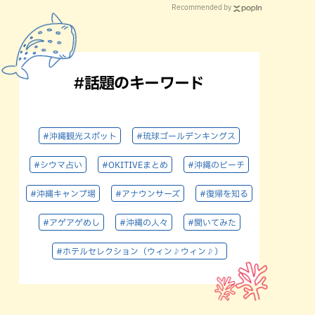
Recommended by
#話題のキーワード
#沖縄観光スポット
#琉球ゴールデンキングス
#シウマ占い
#OKITIVEまとめ
#沖縄のビーチ
#沖縄キャンプ場
#アナウンサーズ
#復帰を知る
#アゲアゲめし
#沖縄の人々
#聞いてみた
#ホテルセレクション（ウィン♪ウィン♪）