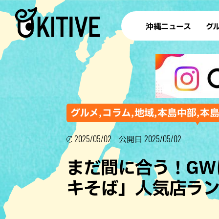
沖縄ニュース
グ
ラ
テイ
すし
沖
グルメ,コラム,地域,本島中部,本
2025/05/02
2025/05/02
公開日
洋食・
まだ間に合う！GW
ステー
キそば」人気店ラン
その他
ブッフェ