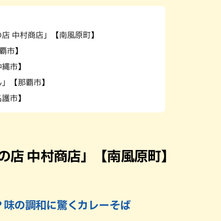
パン
カレー
バーガー
タコス・タコライス
の店 中村商店」【南風原町】
那覇市】
沖縄市】
ん」【那覇市】
名護市】
の店 中村商店」【南風原町】
？味の調和に驚くカレーそば