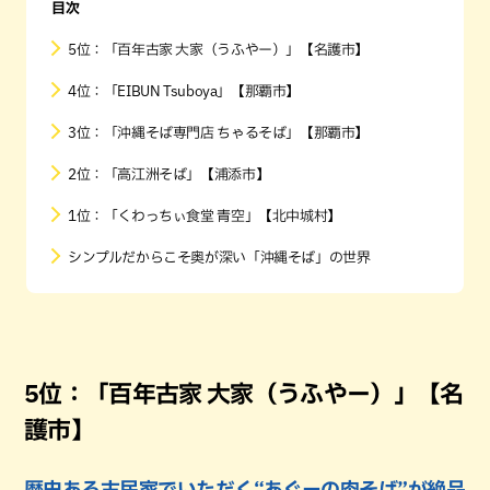
目次
5位：「百年古家 大家（うふやー）」【名護市】
4位：「EIBUN Tsuboya」【那覇市】
3位：「沖縄そば専門店 ちゃるそば」【那覇市】
2位：「高江洲そば」【浦添市】
1位：「くわっちぃ食堂 青空」【北中城村】
シンプルだからこそ奥が深い「沖縄そば」の世界
5位：「百年古家 大家（うふやー）」【名
護市】
歴史ある古民家でいただく“あぐーの肉そば”が絶品