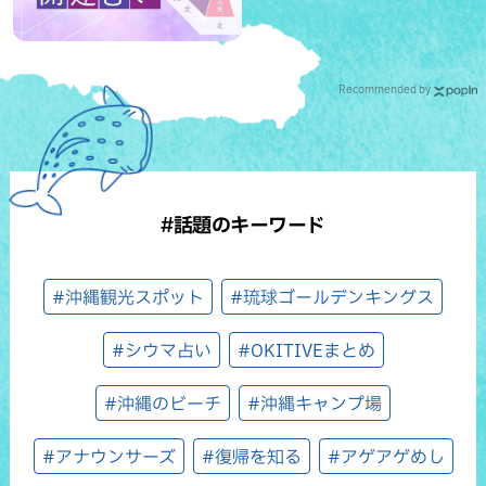
Recommended by
#話題のキーワード
#沖縄観光スポット
#琉球ゴールデンキングス
#シウマ占い
#OKITIVEまとめ
#沖縄のビーチ
#沖縄キャンプ場
#アナウンサーズ
#復帰を知る
#アゲアゲめし