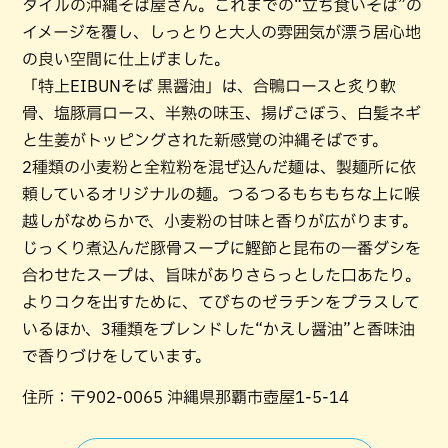
タイルの沖縄そば屋さん。これまでの“立ち食いそば”の
イメージを覆し、しっとりと大人の雰囲気が漂う居心地
の良い空間に仕上げました。
「特上EIBUNそば 黒醤油」は、合鴨ロースと炙り軟
骨、塩豚肩ロース、半熟の味玉、揚げごぼう、白髪ネギ
と生姜がトッピングされた新感覚の沖縄そばです。
2種類の小麦粉と全粒粉を混ぜ込んだ麺は、製麺所に依
頼しているオリジナルの麺。つるつるもちもちな上に喉
越しがなめらかで、小麦粉の甘味と香りが広がります。
じっくり煮込んだ豚骨スープに鰹節と昆布の一番ダシを
合わせたスープは、旨味がありさらっとした口あたり。
よりコクを出すために、てびちのゼラチンをプラスして
いるほか、3種類をブレンドした“かえし醤油”と香味油
で香りづけをしています。
住所：〒902-0065 沖縄県那覇市壺屋1-5-14