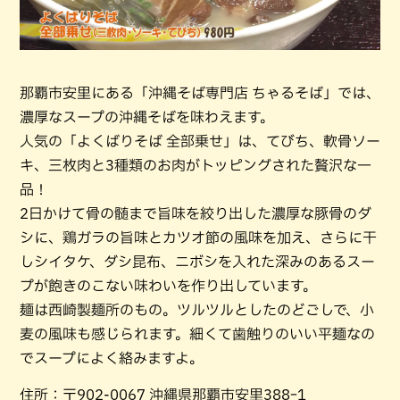
那覇市安里にある「沖縄そば専門店 ちゃるそば」では、
濃厚なスープの沖縄そばを味わえます。
人気の「よくばりそば 全部乗せ」は、てびち、軟骨ソー
キ、三枚肉と3種類のお肉がトッピングされた贅沢な一
品！
2日かけて骨の髄まで旨味を絞り出した濃厚な豚骨のダ
シに、鶏ガラの旨味とカツオ節の風味を加え、さらに干
しシイタケ、ダシ昆布、ニボシを入れた深みのあるスー
プが飽きのこない味わいを作り出しています。
麺は西崎製麺所のもの。ツルツルとしたのどごしで、小
麦の風味も感じられます。細くて歯触りのいい平麺なの
でスープによく絡みますよ。
住所：〒902-0067 沖縄県那覇市安里388ｰ1