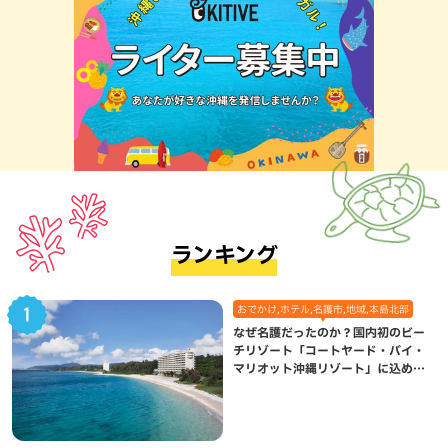
ランキング
おでかけ,ホテル,名護市,地域,本島北部
なぜ名護だったのか？国内初のビー
チリゾート「コートヤード・バイ・
マリオット沖縄リゾート」に込めら
れた想い