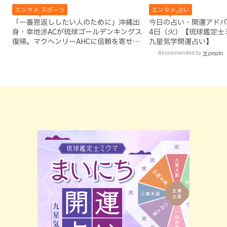
エンタメ,スポーツ
エンタメ,占い
「一番恩返ししたい人のために」沖縄出
今日の占い・開運アドバイ
身・幸地渉ACが琉球ゴールデンキングス
4日（火）【琉球鑑定士
復帰。マクヘンリーAHCに信頼を寄せる
九星気学開運占い】
理由
Recommended by