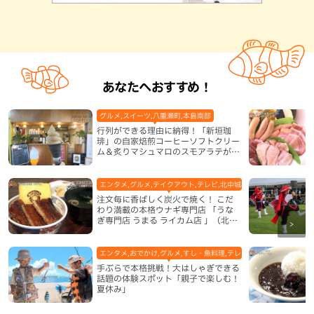
あなたへおすすめ！
グルメ,スイーツ,八重瀬町,本島南部
行列ができる理由に納得！「新垣珈
琲」の自家焙煎コーヒーソフトクリー
ム＆炙りマシュマロのスモアラテが絶
品（八重瀬町）
エンタメ,グルメ,テイクアウト,テレビ,北中城村,和食・日本料理,地
注文毎に香ばしく炭火で焼く！ こだ
わり満載の本格ウナギ専門店 「うな
ぎ専門店 うまる ライカム店 」（北中
城村）
エンタメ,おでかけ,グルメ,すし・魚料理,テレビ,体験,北谷町,地域,
手ぶらで本格挑戦！大はしゃぎできる
話題の体験スポット「親子で楽しむ！
夏休み」