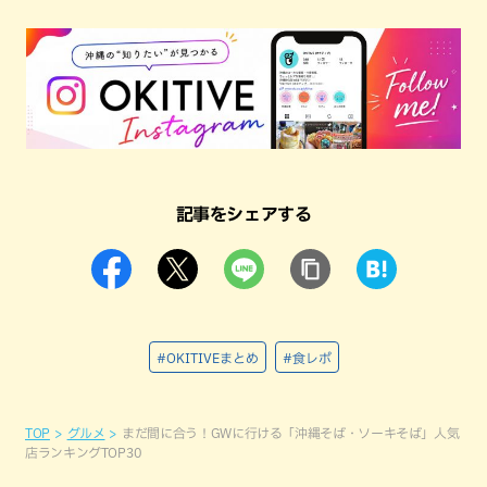
記事をシェアする
#OKITIVEまとめ
#食レポ
TOP
グルメ
まだ間に合う！GWに行ける「沖縄そば・ソーキそば」人気
店ランキングTOP30