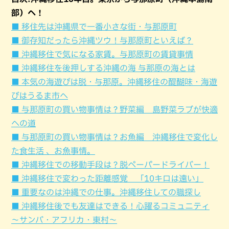
部）へ！
■ 移住先は沖縄県で一番小さな街・与那原町
■ 御存知だったら沖縄ツウ！与那原町といえば？
■ 沖縄移住で気になる家賃。与那原町の賃貸事情
■ 沖縄移住を後押しする沖縄の海 与那原の海とは
■ 本気の海遊びは脱・与那原。沖縄移住の醍醐味・海遊
びはうるま市へ
■ 与那原町の買い物事情は？野菜編 島野菜ラブが快適
への道
■ 与那原町の買い物事情は？お魚編 沖縄移住で変化し
た食生活 、お魚事情。
■ 沖縄移住での移動手段は？脱ペーパードライバー！
■ 沖縄移住で変わった距離感覚 「10キロは遠い」
■ 重要なのは沖縄での仕事。沖縄移住しての職探し
■ 沖縄移住後でも友達はできる！心躍るコミュニティ
～サンバ・アフリカ・東村～