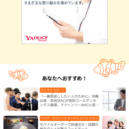
あなたへおすすめ！
エンタメ,スポーツ
「一番恩返ししたい人のために」沖縄
出身・幸地渉ACが琉球ゴールデンキ
ングス復帰。マクヘンリーAHCに信頼
を寄せる理由
アジア・エスニック,エンタメ,カフェ,グルメ,テレビ,中華,地域,本島
モバイルオーダーで快適注文！話題の
絶品グルメが集うフードホール