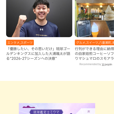
エンタメ,スポーツ
グルメ,スイーツ,八重瀬町,
「優勝したい、その思いだけ」琉球ゴー
行列ができる理由に納得
ルデンキングスに加入した大浦颯太が語
の自家焙煎コーヒーソフ
る“2026-27シーズンへの決意”
りマシュマロのスモアラ
瀬町）
Recommended by