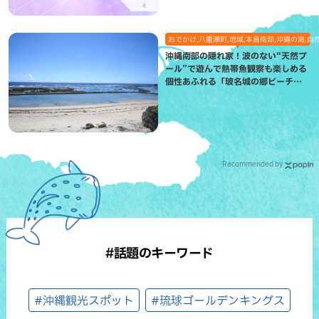
おでかけ,八重瀬町,地域,本島南部,沖縄の海,自
沖縄南部の隠れ家！波のない“天然プ
ール”で遊んで熱帯魚観察も楽しめる
個性あふれる「玻名城の郷ビーチ」
（八重瀬町）
Recommended by
#話題のキーワード
#沖縄観光スポット
#琉球ゴールデンキングス