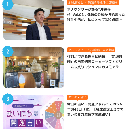
地域,暮らし,本島南部,沖縄移住,那覇市
アナウンサーが語る”沖縄移
住”Vol.01：偶然のご縁から始まった
移住生活が、私にとって120点満点
になった理由
グルメ,スイーツ,八重瀬町,本島南部
行列ができる理由に納得！「新垣珈
琲」の自家焙煎コーヒーソフトクリ
ーム＆炙りマシュマロのスモアラテ
が絶品（八重瀬町）
エンタメ,占い
今日の占い・開運アドバイス 2026
年8月5日（水）【琉球鑑定士ミウマ
まいにち九星気学開運占い】