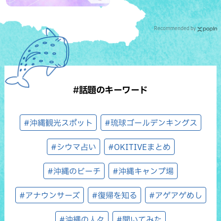
Recommended by
#話題のキーワード
#沖縄観光スポット
#琉球ゴールデンキングス
#シウマ占い
#OKITIVEまとめ
#沖縄のビーチ
#沖縄キャンプ場
#アナウンサーズ
#復帰を知る
#アゲアゲめし
#沖縄の人々
#聞いてみた