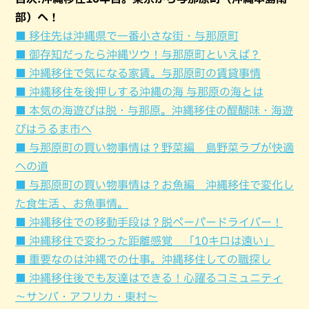
部）へ！
■ 移住先は沖縄県で一番小さな街・与那原町
■ 御存知だったら沖縄ツウ！与那原町といえば？
■ 沖縄移住で気になる家賃。与那原町の賃貸事情
■ 沖縄移住を後押しする沖縄の海 与那原の海とは
■ 本気の海遊びは脱・与那原。沖縄移住の醍醐味・海遊
びはうるま市へ
■ 与那原町の買い物事情は？野菜編 島野菜ラブが快適
への道
■ 与那原町の買い物事情は？お魚編 沖縄移住で変化し
た食生活 、お魚事情。
■ 沖縄移住での移動手段は？脱ペーパードライバー！
■ 沖縄移住で変わった距離感覚 「10キロは遠い」
■ 重要なのは沖縄での仕事。沖縄移住しての職探し
■ 沖縄移住後でも友達はできる！心躍るコミュニティ
～サンバ・アフリカ・東村～