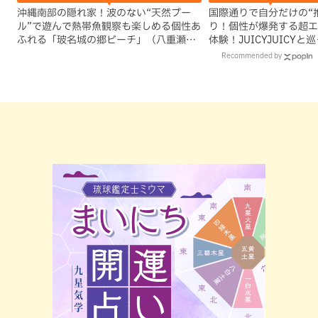
沖縄南部の隠れ家！波のない“天然プー
国際通りで自分だけの“
ル”で遊んで熱帯魚観察も楽しめる個性あ
り！個性が爆発する超エ
ふれる「玻名城の郷ビーチ」（八重瀬
体験！JUICYJUICY
町）
を探す
Recommended by