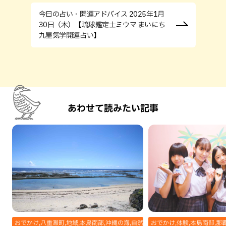
今日の占い・開運アドバイス 2025年1月
30日（木）【琉球鑑定士ミウマ まいにち
九星気学開運占い】
あわせて読みたい記事
おでかけ,八重瀬町,地域,本島南部,沖縄の海,自然
おでかけ,体験,本島南部,那