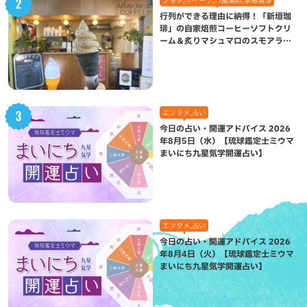
行列ができる理由に納得！「新垣珈
琲」の自家焙煎コーヒーソフトクリ
ーム＆炙りマシュマロのスモアラテ
が絶品（八重瀬町）
エンタメ,占い
今日の占い・開運アドバイス 2026
年8月5日（水）【琉球鑑定士ミウマ
まいにち九星気学開運占い】
エンタメ,占い
今日の占い・開運アドバイス 2026
年8月4日（火）【琉球鑑定士ミウマ
まいにち九星気学開運占い】