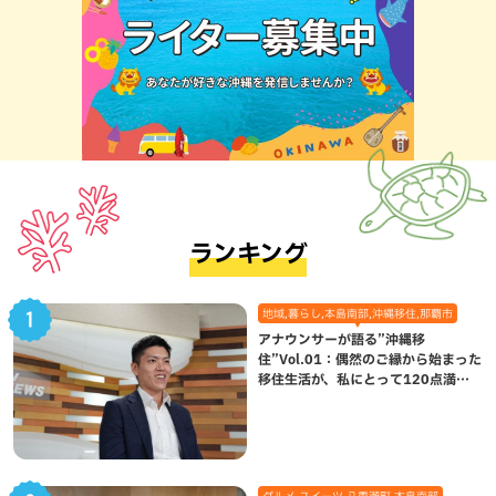
ランキング
地域,暮らし,本島南部,沖縄移住,那覇市
アナウンサーが語る”沖縄移
住”Vol.01：偶然のご縁から始まった
移住生活が、私にとって120点満点
になった理由
グルメ,スイーツ,八重瀬町,本島南部