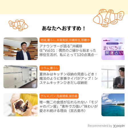
あなたへおすすめ！
地域,暮らし,本島南部,沖縄移住,那覇市
アナウンサーが語る”沖縄移
住”Vol.01：偶然のご縁から始まった
移住生活が、私にとって120点満点に
なった理由
コラム,暮らし
夏休みはキッチン収納の見直しどき！
魔法のように家事タイパがアップ！シ
ステムキッチンひきだし収納術
グルメ,パン,先島諸島,宮古島
唯一無二の食感が忘れられない「モジ
ャのパン屋」“素朴で力強い”味わいが
愛され続ける理由（宮古島市）
Recommended by