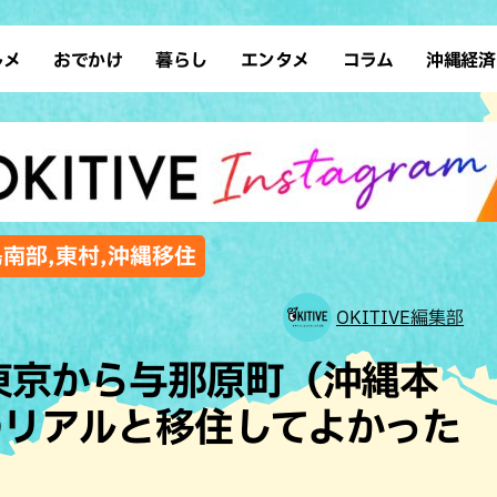
ルメ
おでかけ
暮らし
エンタメ
コラム
沖縄経済
ーメン
デート
沖縄そば
レシピ
スポーツ
ドライブ
SDGs
占い
クアウト
散歩
ファッション
カフェ
タレント・芸人
ソロ活
ローカルニュース
テレビ
・魚料理
自然
和食・日本料理
沖縄移住
イベント
子ども
沖縄旧暦行事
縄料理
歴史
アジア・エスニック
体験
島南部,東村,沖縄移住
中華
レジャー
イタリアン
アート
OKITIVE編集部
西洋料理
ショッピング
フレンチ
ホテル
東京から与那原町（沖縄本
キ・焼肉
サウナ
焼鳥・串料理
公園
リアルと移住してよかった
の肉料理
沖縄の海
居酒屋・バー
・バイキング
スイーツ