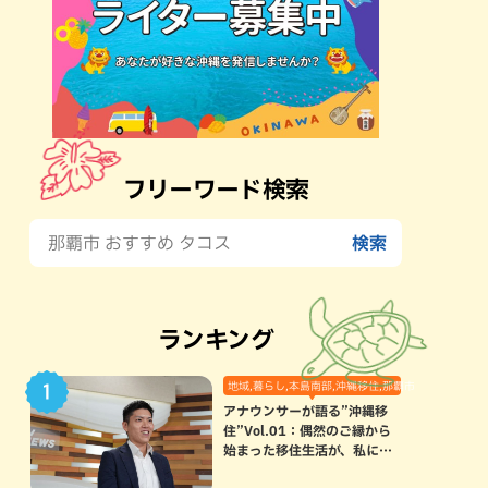
フリーワード検索
ランキング
地域,暮らし,本島南部,沖縄移住,那覇市
アナウンサーが語る”沖縄移
住”Vol.01：偶然のご縁から
始まった移住生活が、私にと
って120点満点になった理由