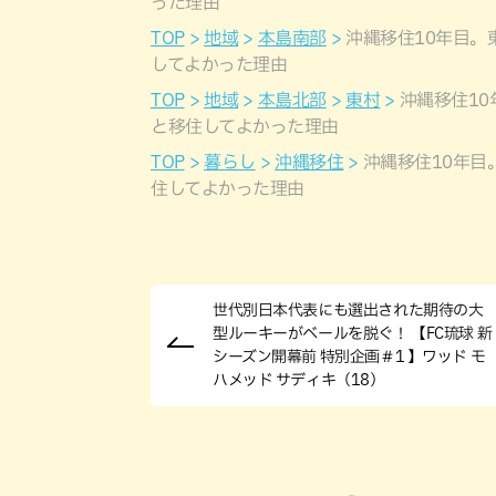
った理由
TOP
地域
本島南部
沖縄移住10年目
してよかった理由
TOP
地域
本島北部
東村
沖縄移住1
と移住してよかった理由
TOP
暮らし
沖縄移住
沖縄移住10年
住してよかった理由
世代別日本代表にも選出された期待の大
型ルーキーがベールを脱ぐ！ 【FC琉球 新
シーズン開幕前 特別企画＃1 】ワッド モ
ハメッド サディキ（18）