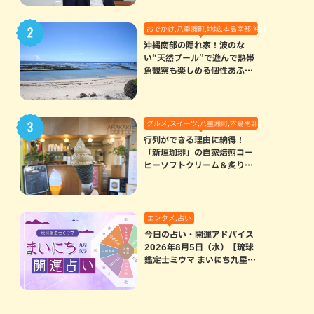
おでかけ,八重瀬町,地域,本島南部,沖縄の海,自然
沖縄南部の隠れ家！波のな
い“天然プール”で遊んで熱帯
魚観察も楽しめる個性あふれ
る「玻名城の郷ビーチ」（八
重瀬町）
グルメ,スイーツ,八重瀬町,本島南部
行列ができる理由に納得！
「新垣珈琲」の自家焙煎コー
ヒーソフトクリーム＆炙りマ
シュマロのスモアラテが絶品
（八重瀬町）
エンタメ,占い
今日の占い・開運アドバイス
2026年8月5日（水）【琉球
鑑定士ミウマ まいにち九星気
学開運占い】