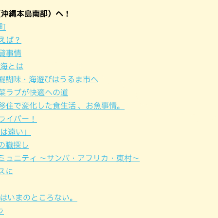
パン
カレー
（沖縄本島南部）へ！
バーガー
タコス・タコライス
町
えば？
貸事情
の海とは
醍醐味・海遊びはうるま市へ
菜ラブが快適への道
移住で変化した食生活 、お魚事情。
ライバー！
ロは遠い」
の職探し
ミュニティ ～サンバ・アフリカ・東村～
スに
由はいまのところない。
ラ