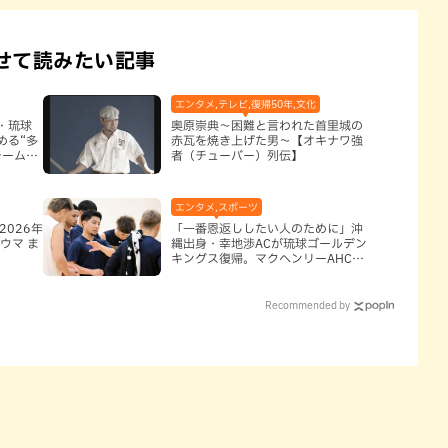
せて読みたい記事
エンタメ,テレビ,復帰50年,文化
・琉球
奥原崇典～困難と言われた首里城の
める“多
赤瓦を焼き上げた男～【オキナワ強
チームと
者（チューバー）列伝】
エンタメ,スポーツ
2026年
「一番恩返ししたい人のために」沖
ウマ ま
縄出身・幸地渉ACが琉球ゴールデン
キングス復帰。マクヘンリーAHCに
信頼を寄せる理由
Recommended by