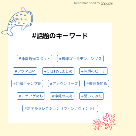
Recommended by
#話題のキーワード
#沖縄観光スポット
#琉球ゴールデンキングス
#シウマ占い
#OKITIVEまとめ
#沖縄のビーチ
#沖縄キャンプ場
#アナウンサーズ
#復帰を知る
#アゲアゲめし
#沖縄の人々
#聞いてみた
#ホテルセレクション（ウィン♪ウィン♪）