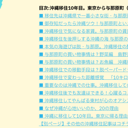
目次:沖縄移住10年目。東京から与那原町
ハン
■ 移住先は沖縄県で一番小さな街・与那原
■ 御存知だったら沖縄ツウ！与那原町とい
■ 沖縄移住で気になる家賃。与那原町の賃
■ 沖縄移住を後押しする沖縄の海 与那原
■ 本気の海遊びは脱・与那原。沖縄移住の
■ 与那原町の買い物事情は？野菜編 島野
■ 与那原町の買い物事情は？お魚編 沖縄
■ 沖縄移住での移動手段は？脱ペーパード
■ 沖縄移住で変わった距離感覚 「10キ
■ 重要なのは沖縄での仕事。沖縄移住して
■ 沖縄移住後でも友達はできる！心躍るコ
■ 沖縄移住してやんばる東村が心のオアシ
■ なぜ沖縄が心地いいのか、20の理由
■ 沖縄に移住して10年目。東京に帰る理
【別ページ】その他の沖縄移住記事はコチ