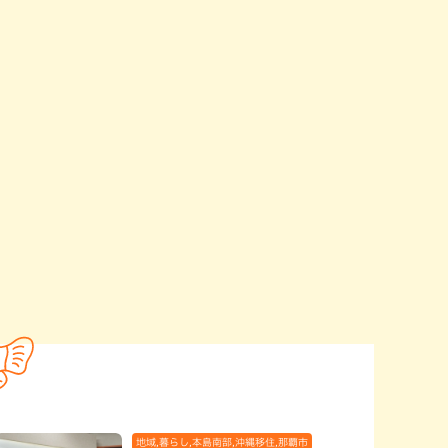
地域,暮らし,本島南部,沖縄移住,那覇市