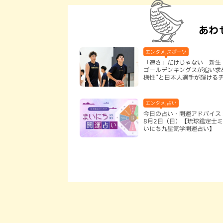
あわ
エンタメ,スポーツ
「速さ」だけじゃない 新生
ゴールデンキングスが追い求
様性”と日本人選手が輝ける
は
エンタメ,占い
今日の占い・開運アドバイス 
8月2日（日）【琉球鑑定士ミ
いにち九星気学開運占い】