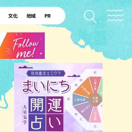
文化
地域
PR
復帰50年
本島北部
本島中部
本島南部
先島諸島
北部離島
南部離島