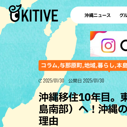
沖縄ニュース
グ
ラ
テイ
すし
沖
コラム,与那原町,地域,暮らし,本
2025/01/30
2025/01/30
公開日
洋食・
沖縄移住10年目。
ステー
島南部）へ！沖縄の
その他
理由
ブッフェ