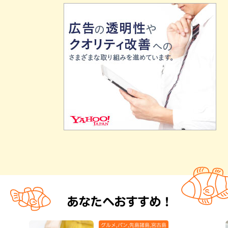
あなたへおすすめ！
グルメ,パン,先島諸島,宮古島