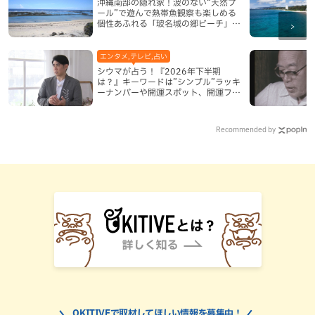
沖縄南部の隠れ家！波のない“天然プ
ール”で遊んで熱帯魚観察も楽しめる
個性あふれる「玻名城の郷ビーチ」
（八重瀬町）
エンタメ,テレビ,占い
シウマが占う！『2026年下半期
は？』キーワードは”シンプル”ラッキ
ーナンバーや開運スポット、開運フー
ドも紹介
Recommended by
OKITIVEで取材してほしい情報を募集中！