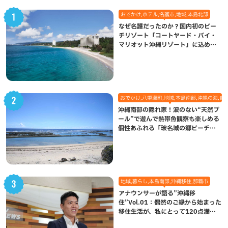
おでかけ,ホテル,名護市,地域,本島北部
なぜ名護だったのか？国内初のビー
チリゾート「コートヤード・バイ・
マリオット沖縄リゾート」に込めら
れた想い
おでかけ,八重瀬町,地域,本島南部,沖縄の海,自
沖縄南部の隠れ家！波のない“天然プ
ール”で遊んで熱帯魚観察も楽しめる
個性あふれる「玻名城の郷ビーチ」
（八重瀬町）
地域,暮らし,本島南部,沖縄移住,那覇市
アナウンサーが語る”沖縄移
住”Vol.01：偶然のご縁から始まった
移住生活が、私にとって120点満点
になった理由