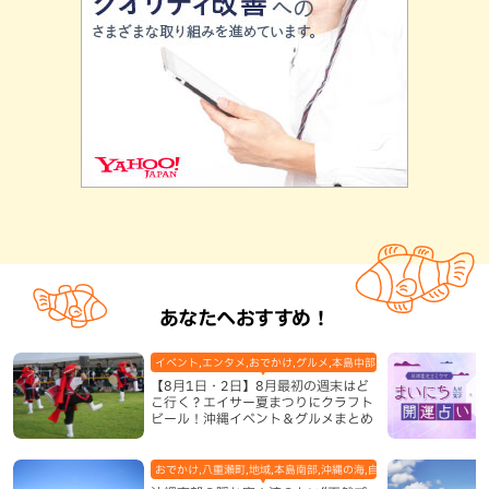
あなたへおすすめ！
イベント,エンタメ,おでかけ,グルメ,本島中部,本島北部,本島南部
【8月1日・2日】8月最初の週末はど
こ行く？エイサー夏まつりにクラフト
ビール！沖縄イベント＆グルメまとめ
おでかけ,八重瀬町,地域,本島南部,沖縄の海,自然