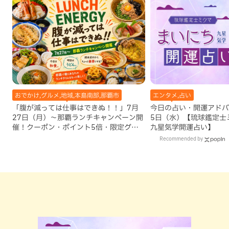
おでかけ,グルメ,地域,本島南部,那覇市
エンタメ,占い
「腹が減っては仕事はできぬ！！」7月
今日の占い・開運アドバイ
27日（月）〜那覇ランチキャンペーン開
5日（水）【琉球鑑定士
催！クーポン・ポイント5倍・限定グッ
九星気学開運占い】
ズが当たる12日間
Recommended by