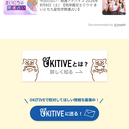
今日の占い・開運アドバイス 2026年
8月8日（土）【琉球鑑定士ミウマ ま
いにち九星気学開運占い】
Recommended by
OKITIVEで取材してほしい情報を募集中！
に送る！