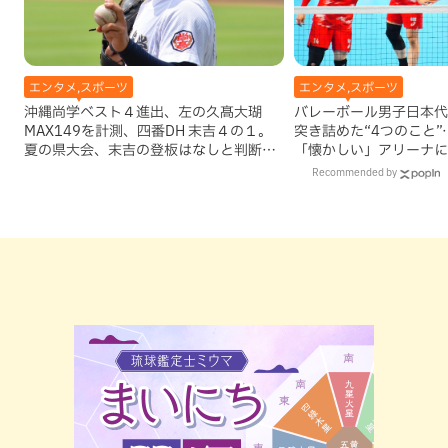
エンタメ,スポーツ
エンタメ,スポーツ
沖縄尚学ベスト４進出、左の久髙大瑚
バレーボール男子日本代
MAX149を計測、四番DH 末吉４の１。
突き詰めた“4つのこと
夏の県大会、末吉の登板はなしと判断し
「懐かしい」アリーナに
ていいのか
Recommended by