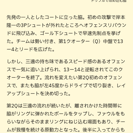
ドリブルで攻め込む脇
先発の一人としたコートに立った脇。初めの攻撃で岸本
隆一の3Pシュートが外れたところへオフェンスリバウン
ドに飛び込み、ゴール下シュートで早速先制点を挙げ
た。チームは勢い付き、第1クオーター（Q）中盤で13
ー4とリードを広げた。
しかし、三遠の持ち味であるスピード感のあるオフェン
スで一気に追い上げられ、13ー14と逆転されてこのク
オーターを終了。流れを変えたい第2Q初めのオフェン
スで、またも脇が左45度からドライブで切り裂き、レイ
アップシュートを決め切った。
第2Qは三遠の流れが続いたが、離されかけた時間帯に
脇がリングに弾かれたボールをタップし、ファウルをも
らいながらそのままリングにねじ込む場面もあり、チー
ムが我慢を続ける原動力となった。後半に入ってからも