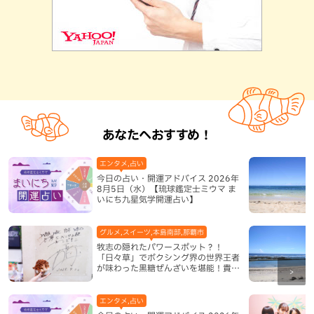
あなたへおすすめ！
エンタメ,占い
今日の占い・開運アドバイス 2026年
8月5日（水）【琉球鑑定士ミウマ ま
いにち九星気学開運占い】
グルメ,スイーツ,本島南部,那覇市
牧志の隠れたパワースポット？！
「日々草」でボクシング界の世界王者
が味わった黒糖ぜんざいを堪能！貴重
なサインと手作りケーキも要チェック
（那覇市）
エンタメ,占い