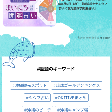
年8月5日（水）【琉球鑑定士ミウマ
まいにち九星気学開運占い】
Recommended by
#話題のキーワード
#沖縄観光スポット
#琉球ゴールデンキングス
#シウマ占い
#OKITIVEまとめ
#沖縄のビーチ
#沖縄キャンプ場