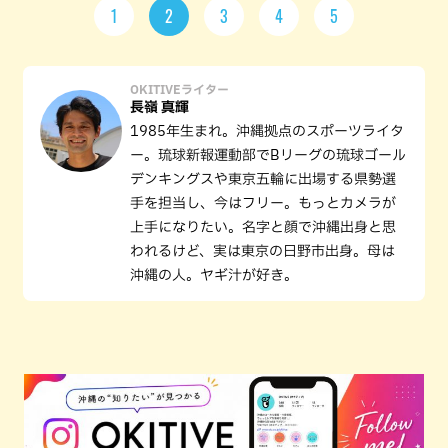
1
2
3
4
5
OKITIVEライター
長嶺 真輝
1985年生まれ。沖縄拠点のスポーツライタ
ー。琉球新報運動部でBリーグの琉球ゴール
デンキングスや東京五輪に出場する県勢選
手を担当し、今はフリー。もっとカメラが
上手になりたい。名字と顔で沖縄出身と思
われるけど、実は東京の日野市出身。母は
沖縄の人。ヤギ汁が好き。