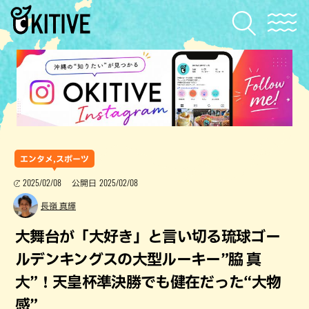
エンタメ,スポーツ
2025/02/08
2025/02/08
公開日
長嶺 真輝
大舞台が「大好き」と言い切る琉球ゴー
ルデンキングスの大型ルーキー”脇 真
大”！天皇杯準決勝でも健在だった“大物
感”