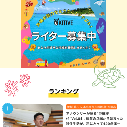
ランキング
地域,暮らし,本島南部,沖縄移住,那覇市
アナウンサーが語る”沖縄移
住”Vol.01：偶然のご縁から始まった
移住生活が、私にとって120点満点