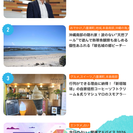
になった理由
おでかけ,八重瀬町,地域,本島南部,沖縄の海,自
沖縄南部の隠れ家！波のない“天然プ
ール”で遊んで熱帯魚観察も楽しめる
個性あふれる「玻名城の郷ビーチ」
（八重瀬町）
グルメ,スイーツ,八重瀬町,本島南部
行列ができる理由に納得！「新垣珈
琲」の自家焙煎コーヒーソフトクリ
ーム＆炙りマシュマロのスモアラテ
が絶品（八重瀬町）
エンタメ,占い
今日の占い・開運アドバイス 2026