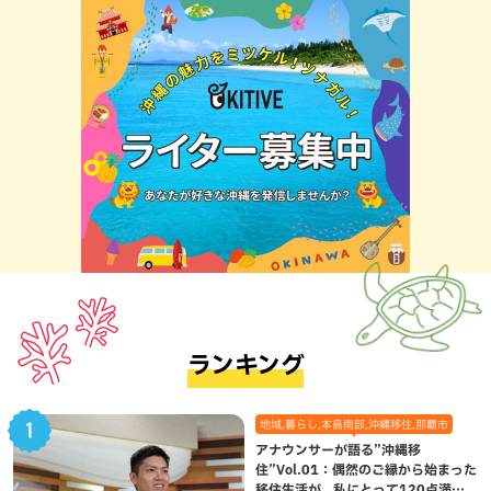
ランキング
地域,暮らし,本島南部,沖縄移住,那覇市
アナウンサーが語る”沖縄移
住”Vol.01：偶然のご縁から始まった
移住生活が、私にとって120点満点