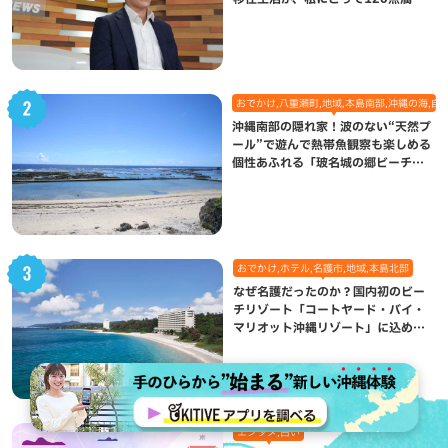
になった理由
おでかけ,八重瀬町,地域,本島南部,沖縄の海,自
沖縄南部の隠れ家！波のない“天然プ
ール”で遊んで熱帯魚観察も楽しめる
個性あふれる「玻名城の郷ビーチ」
（八重瀬町）
おでかけ,ホテル,名護市,地域,本島北部
なぜ名護だったのか？国内初のビー
チリゾート「コートヤード・バイ・
マリオット沖縄リゾート」に込めら
れた想い
エンタメ,占い