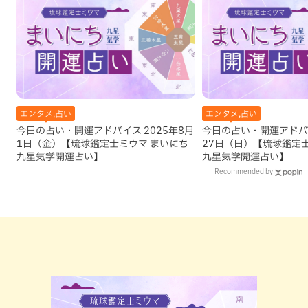
エンタメ,占い
エンタメ,占い
今日の占い・開運アドバイス 2025年8月
今日の占い・開運アドバイ
1日（金）【琉球鑑定士ミウマ まいにち
27日（日）【琉球鑑定
九星気学開運占い】
九星気学開運占い】
Recommended by