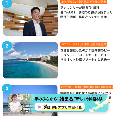
地域,暮らし,本島南部,沖縄移住,那覇市
アナウンサーが語る”沖縄移
住”Vol.01：偶然のご縁から始まった
移住生活が、私にとって120点満点
になった理由
おでかけ,ホテル,名護市,地域,本島北部
なぜ名護だったのか？国内初のビー
チリゾート「コートヤード・バイ・
マリオット沖縄リゾート」に込めら
れた想い
おでかけ,八重瀬町,地域,本島南部,沖縄の海,自
沖縄南部の隠れ家！波のない“天然プ
ール”で遊んで熱帯魚観察も楽しめる
個性あふれる「玻名城の郷ビーチ」
（八重瀬町）