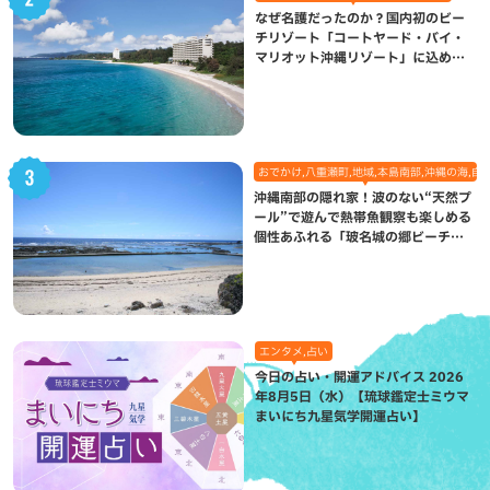
なぜ名護だったのか？国内初のビー
チリゾート「コートヤード・バイ・
マリオット沖縄リゾート」に込めら
れた想い
おでかけ,八重瀬町,地域,本島南部,沖縄の海,自
沖縄南部の隠れ家！波のない“天然プ
ール”で遊んで熱帯魚観察も楽しめる
個性あふれる「玻名城の郷ビーチ」
（八重瀬町）
エンタメ,占い
今日の占い・開運アドバイス 2026
年8月5日（水）【琉球鑑定士ミウマ
まいにち九星気学開運占い】