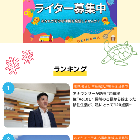
ランキング
地域,暮らし,本島南部,沖縄移住,那覇市
アナウンサーが語る”沖縄移
住”Vol.01：偶然のご縁から始まった
移住生活が、私にとって120点満点
になった理由
おでかけ,ホテル,名護市,地域,本島北部