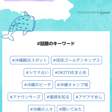
Recommended by
#話題のキーワード
#沖縄観光スポット
#琉球ゴールデンキングス
#シウマ占い
#OKITIVEまとめ
#沖縄のビーチ
#沖縄キャンプ場
#アナウンサーズ
#復帰を知る
#アゲアゲめし
#沖縄の人々
#聞いてみた