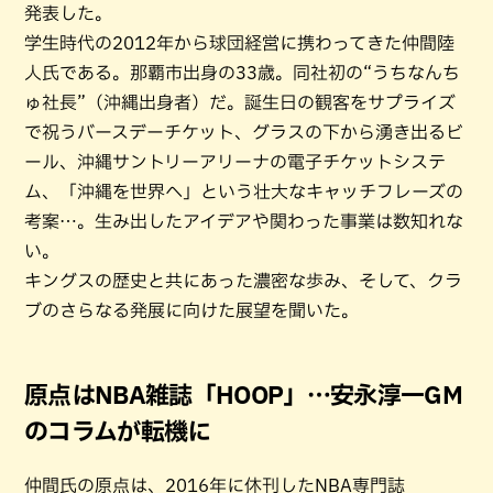
発表した。
学生時代の2012年から球団経営に携わってきた仲間陸
人氏である。那覇市出身の33歳。同社初の“うちなんち
ゅ社長”（沖縄出身者）だ。誕生日の観客をサプライズ
で祝うバースデーチケット、グラスの下から湧き出るビ
ール、沖縄サントリーアリーナの電子チケットシステ
ム、「沖縄を世界へ」という壮大なキャッチフレーズの
考案…。生み出したアイデアや関わった事業は数知れな
い。
キングスの歴史と共にあった濃密な歩み、そして、クラ
ブのさらなる発展に向けた展望を聞いた。
原点はNBA雑誌「HOOP」…安永淳一GM
のコラムが転機に
仲間氏の原点は、2016年に休刊したNBA専門誌