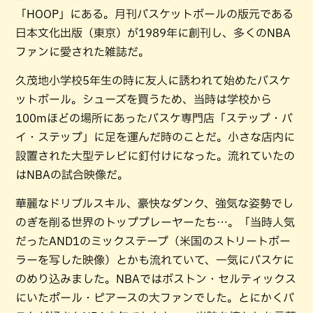
「HOOP」にある。月刊バスケットボールの版元である
日本文化出版（東京）が1989年に創刊し、多くのNBA
ファンに愛された雑誌だ。
久茂地小学校5年生の時に友人に誘われて始めたバスケ
ットボール。シューズを買うため、当時は学校から
100mほどの場所にあったバスケ専門店「ステップ・バ
イ・ステップ」に足を運んだ時のことだ。小さな店内に
設置された大型テレビに釘付けになった。流れていたの
はNBAの試合映像だ。
華麗なドリブルスキル、豪快なダンク、強気な姿勢でし
のぎを削る世界のトッププレーヤーたち…。「当時人気
だったAND1のミックステープ（米国のストリートボー
ラーを写した映像）とかも流れていて、一気にバスケに
のめり込みました。NBAではボストン・セルティックス
にいたポール・ピアースの大ファンでした。とにかくバ