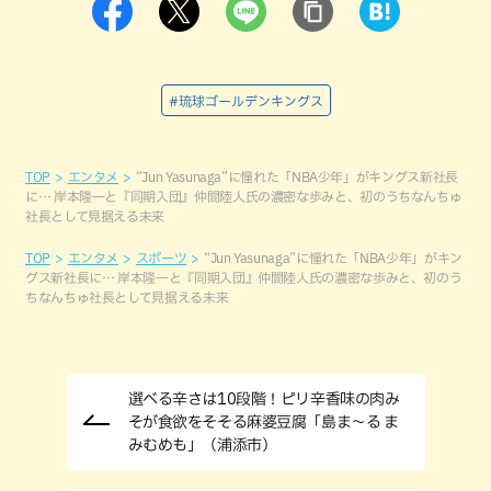
#琉球ゴールデンキングス
TOP
エンタメ
“Jun Yasunaga”に憧れた「NBA少年」がキングス新社長
に… 岸本隆一と『同期入団』仲間陸人氏の濃密な歩みと、初のうちなんちゅ
社長として見据える未来
TOP
エンタメ
スポーツ
“Jun Yasunaga”に憧れた「NBA少年」がキン
グス新社長に… 岸本隆一と『同期入団』仲間陸人氏の濃密な歩みと、初のう
ちなんちゅ社長として見据える未来
選べる辛さは10段階！ピリ辛香味の肉み
そが食欲をそそる麻婆豆腐「島ま～る ま
みむめも」（浦添市）