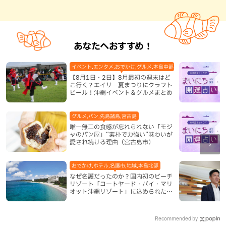
あなたへおすすめ！
イベント,エンタメ,おでかけ,グルメ,本島中部,本島北部,本島南部
【8月1日・2日】8月最初の週末はど
こ行く？エイサー夏まつりにクラフト
ビール！沖縄イベント＆グルメまとめ
グルメ,パン,先島諸島,宮古島
唯一無二の食感が忘れられない「モジ
ャのパン屋」“素朴で力強い”味わいが
愛され続ける理由（宮古島市）
おでかけ,ホテル,名護市,地域,本島北部
なぜ名護だったのか？国内初のビーチ
リゾート「コートヤード・バイ・マリ
オット沖縄リゾート」に込められた想
い
Recommended by