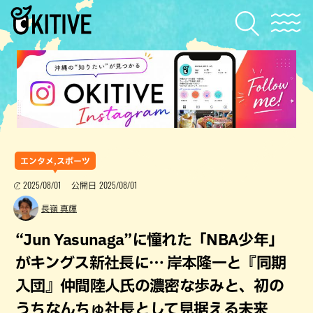
エンタメ,スポーツ
2025/08/01
2025/08/01
公開日
長嶺 真輝
“Jun Yasunaga”に憧れた「NBA少年」
がキングス新社長に… 岸本隆一と『同期
入団』仲間陸人氏の濃密な歩みと、初の
うちなんちゅ社長として見据える未来