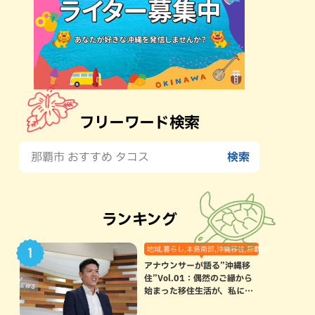
フリーワード検索
ランキング
地域,暮らし,本島南部,沖縄移住,那覇市
アナウンサーが語る”沖縄移
住”Vol.01：偶然のご縁から
始まった移住生活が、私にと
って120点満点になった理由