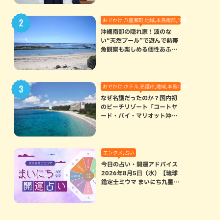
おでかけ,八重瀬町,地域,本島南部,沖縄の海,自然
沖縄南部の隠れ家！波のな
い“天然プール”で遊んで熱帯
魚観察も楽しめる個性あふれ
る「玻名城の郷ビーチ」（八
重瀬町）
おでかけ,ホテル,名護市,地域,本島北部
なぜ名護だったのか？国内初
のビーチリゾート「コートヤ
ード・バイ・マリオット沖縄
リゾート」に込められた想い
エンタメ,占い
今日の占い・開運アドバイス
2026年8月5日（水）【琉球
鑑定士ミウマ まいにち九星気
学開運占い】