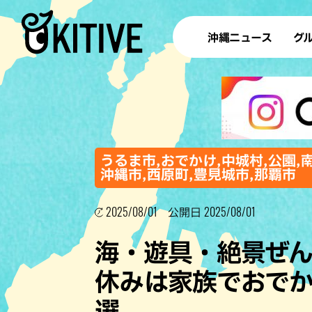
沖縄ニュース
グ
ラ
テイ
すし
沖
うるま市,おでかけ,中城村,公園,
沖縄市,西原町,豊見城市,那覇市
2025/08/01
2025/08/01
洋食・
公開日
ステー
海・遊具・絶景ぜん
その他
休みは家族でおでか
ブッフェ
選