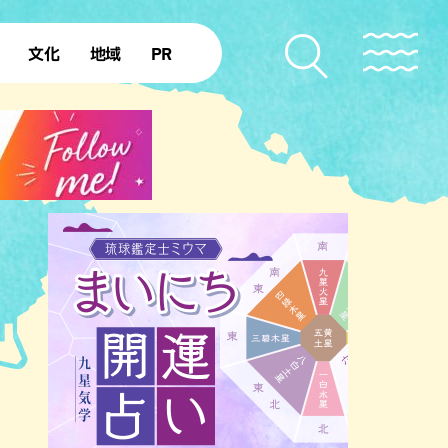
文化
地域
PR
復帰50年
本島北部
本島中部
本島南部
先島諸島
北部離島
南部離島