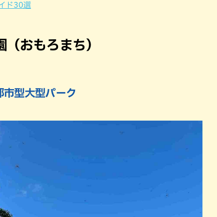
イド30選
園（おもろまち）
都市型大型パーク