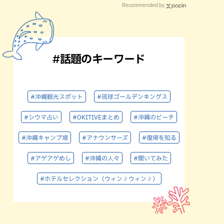
Recommended by
#話題のキーワード
#沖縄観光スポット
#琉球ゴールデンキングス
#シウマ占い
#OKITIVEまとめ
#沖縄のビーチ
#沖縄キャンプ場
#アナウンサーズ
#復帰を知る
#アゲアゲめし
#沖縄の人々
#聞いてみた
#ホテルセレクション（ウィン♪ウィン♪）