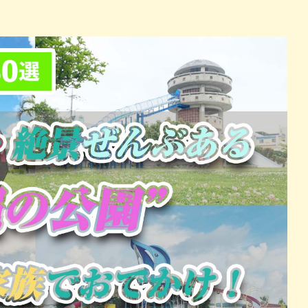
パン
カレー
バーガー
タコス・タコライス