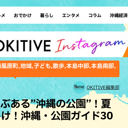
ルメ
おでかけ
暮らし
エンタメ
コラム
沖縄経済
ーメン
デート
沖縄そば
レシピ
スポーツ
ドライブ
SDGs
占い
クアウト
散歩
ファッション
カフェ
タレント・芸人
ソロ活
ローカルニュース
テレビ
・魚料理
自然
和食・日本料理
沖縄移住
イベント
子ども
沖縄旧暦行事
縄料理
歴史
アジア・エスニック
体験
南風原町,地域,子ども,散歩,本島中部,本島南部,
中華
レジャー
イタリアン
アート
西洋料理
ショッピング
フレンチ
ホテル
OKITIVE編集部
キ・焼肉
サウナ
焼鳥・串料理
公園
ぶある”沖縄の公園”！夏
の肉料理
沖縄の海
居酒屋・バー
け！沖縄・公園ガイド30
・バイキング
スイーツ