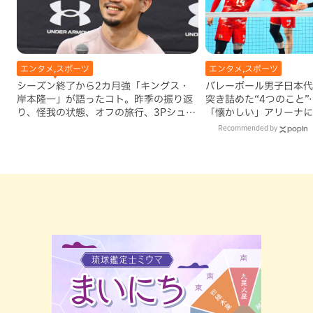
エンタメ,スポーツ
エンタメ,スポーツ
シーズン終了から2カ月強「キングス・
バレーボール男子日本代
岸本隆一」が語ったコト。昨季の振り返
突き詰めた“4つのこと
り、怪我の状態、オフの旅行、3Pシュー
「懐かしい」アリーナに
トの秘訣…
Recommended by