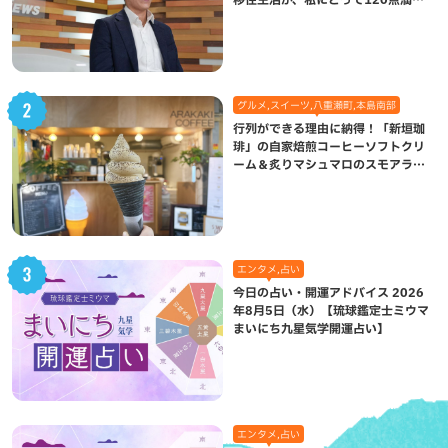
になった理由
グルメ,スイーツ,八重瀬町,本島南部
行列ができる理由に納得！「新垣珈
琲」の自家焙煎コーヒーソフトクリ
ーム＆炙りマシュマロのスモアラテ
が絶品（八重瀬町）
エンタメ,占い
今日の占い・開運アドバイス 2026
年8月5日（水）【琉球鑑定士ミウマ
まいにち九星気学開運占い】
エンタメ,占い