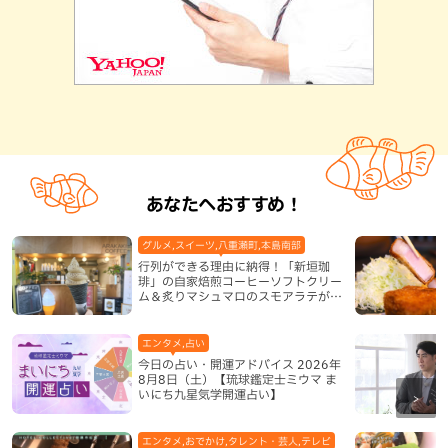
あなたへおすすめ！
グルメ,スイーツ,八重瀬町,本島南部
行列ができる理由に納得！「新垣珈
琲」の自家焙煎コーヒーソフトクリー
ム＆炙りマシュマロのスモアラテが絶
品（八重瀬町）
エンタメ,占い
今日の占い・開運アドバイス 2026年
8月8日（土）【琉球鑑定士ミウマ ま
いにち九星気学開運占い】
エンタメ,おでかけ,タレント・芸人,テレビ