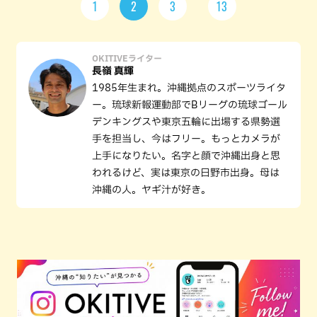
1
2
3
13
OKITIVEライター
長嶺 真輝
1985年生まれ。沖縄拠点のスポーツライタ
ー。琉球新報運動部でBリーグの琉球ゴール
デンキングスや東京五輪に出場する県勢選
手を担当し、今はフリー。もっとカメラが
上手になりたい。名字と顔で沖縄出身と思
われるけど、実は東京の日野市出身。母は
沖縄の人。ヤギ汁が好き。