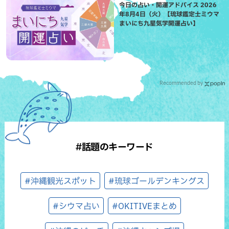
今日の占い・開運アドバイス 2026
年8月4日（火）【琉球鑑定士ミウマ
まいにち九星気学開運占い】
Recommended by
#話題のキーワード
#沖縄観光スポット
#琉球ゴールデンキングス
#シウマ占い
#OKITIVEまとめ