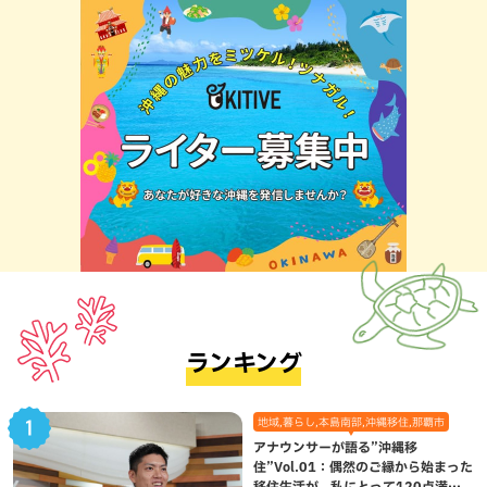
ランキング
地域,暮らし,本島南部,沖縄移住,那覇市
アナウンサーが語る”沖縄移
住”Vol.01：偶然のご縁から始まった
移住生活が、私にとって120点満点