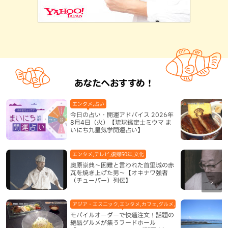
あなたへおすすめ！
エンタメ,占い
今日の占い・開運アドバイス 2026年
8月4日（火）【琉球鑑定士ミウマ ま
いにち九星気学開運占い】
エンタメ,テレビ,復帰50年,文化
奥原崇典～困難と言われた首里城の赤
瓦を焼き上げた男～【オキナワ強者
（チューバー）列伝】
アジア・エスニック,エンタメ,カフェ,グルメ,テレビ,中華,地域,本島
モバイルオーダーで快適注文！話題の
絶品グルメが集うフードホール