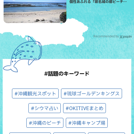
個性あふれる「玻名城の郷ビーチ」
（八重瀬町）
Recommended by
#話題のキーワード
#沖縄観光スポット
#琉球ゴールデンキングス
#シウマ占い
#OKITIVEまとめ
#沖縄のビーチ
#沖縄キャンプ場