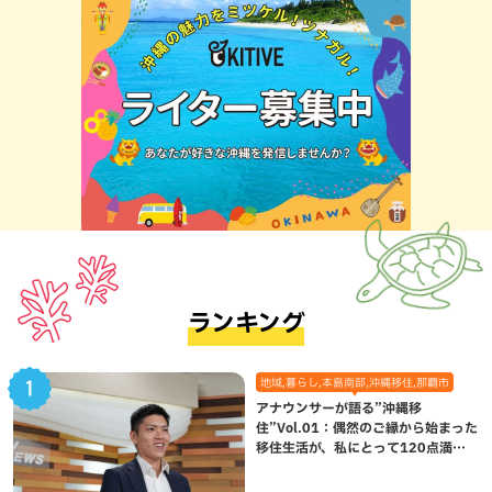
ランキング
地域,暮らし,本島南部,沖縄移住,那覇市
アナウンサーが語る”沖縄移
住”Vol.01：偶然のご縁から始まった
移住生活が、私にとって120点満点
になった理由