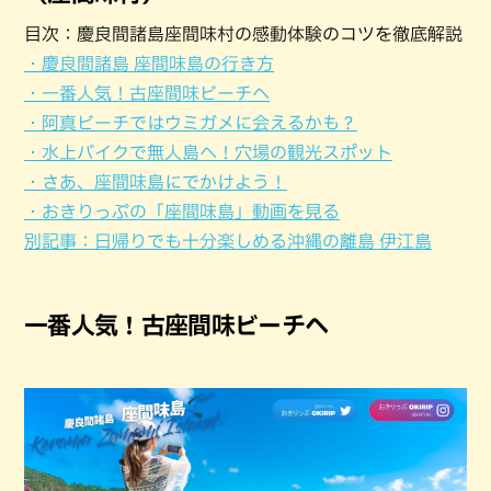
目次：慶良間諸島座間味村の感動体験のコツを徹底解説
・慶良間諸島 座間味島の行き方
・一番人気！古座間味ビーチへ
・阿真ビーチではウミガメに会えるかも？
・水上バイクで無人島へ！穴場の観光スポット
・さあ、座間味島にでかけよう！
・おきりっぷの「座間味島」動画を見る
別記事：日帰りでも十分楽しめる沖縄の離島 伊江島
一番人気！古座間味ビーチへ