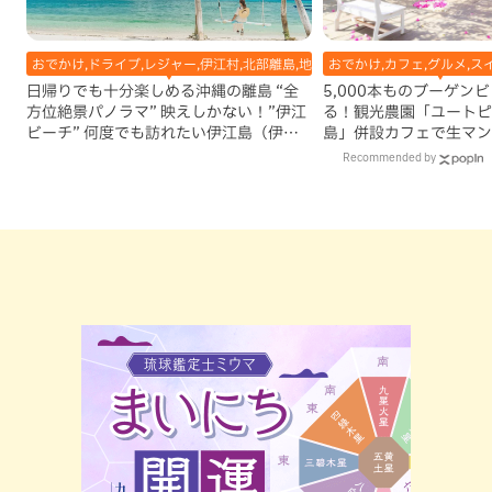
おでかけ,ドライブ,レジャー,伊江村,北部離島,地域,自然
おでかけ,カフェ,グルメ,ス
日帰りでも十分楽しめる沖縄の離島 “全
5,000本ものブーゲン
方位絶景パノラマ” 映えしかない！”伊江
る！観光農園「ユートピ
ビーチ” 何度でも訪れたい伊江島（伊江
島」併設カフェで生マン
村）
古島）
Recommended by