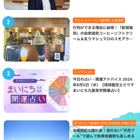
グルメ,スイーツ,八重瀬町,本島南部
行列ができる理由に納得！「新垣珈
琲」の自家焙煎コーヒーソフトクリ
ーム＆炙りマシュマロのスモアラテ
が絶品（八重瀬町）
エンタメ,占い
今日の占い・開運アドバイス 2026
年8月5日（水）【琉球鑑定士ミウマ
まいにち九星気学開運占い】
おでかけ,八重瀬町,地域,本島南部,沖縄の海,自
沖縄南部の隠れ家！波のない“天然プ
ール”で遊んで熱帯魚観察も楽しめる