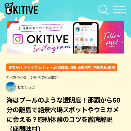
おでかけ,ドライブ,レジャー,南部離島,地域,座間味村,沖縄の海,自然
2025/08/20
2025/08/20
公開日
おきりっぷ
海はプールのような透明度！那覇から50
分の離島で絶景穴場スポットやウミガメ
に会える？感動体験のコツを徹底解説
（座間味村）