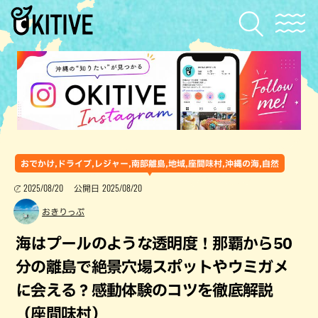
おでかけ,ドライブ,レジャー,南部離島,地域,座間味村,沖縄の海,自然
2025/08/20
2025/08/20
公開日
おきりっぷ
海はプールのような透明度！那覇から50
分の離島で絶景穴場スポットやウミガメ
に会える？感動体験のコツを徹底解説
（座間味村）