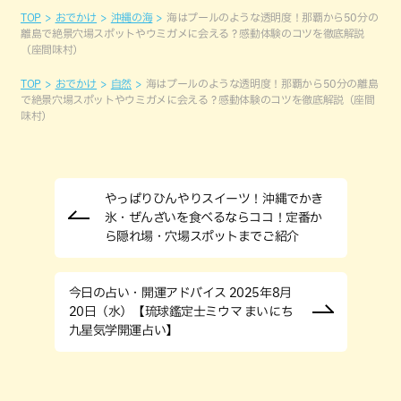
TOP
おでかけ
沖縄の海
海はプールのような透明度！那覇から50分の
離島で絶景穴場スポットやウミガメに会える？感動体験のコツを徹底解説
（座間味村）
TOP
おでかけ
自然
海はプールのような透明度！那覇から50分の離島
で絶景穴場スポットやウミガメに会える？感動体験のコツを徹底解説（座間
味村）
やっぱりひんやりスイーツ！沖縄でかき
氷・ぜんざいを食べるならココ！定番か
ら隠れ場・穴場スポットまでご紹介
今日の占い・開運アドバイス 2025年8月
20日（水）【琉球鑑定士ミウマ まいにち
九星気学開運占い】