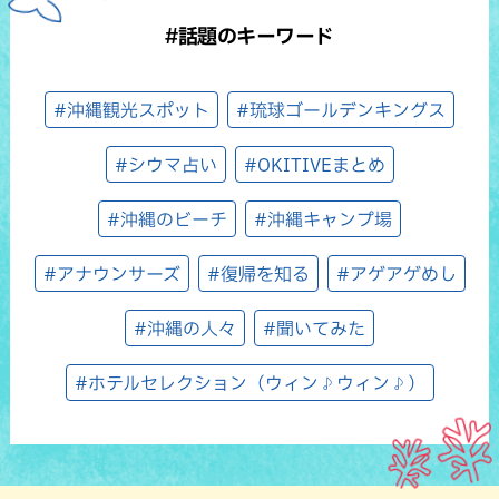
#話題のキーワード
#沖縄観光スポット
#琉球ゴールデンキングス
#シウマ占い
#OKITIVEまとめ
#沖縄のビーチ
#沖縄キャンプ場
#アナウンサーズ
#復帰を知る
#アゲアゲめし
#沖縄の人々
#聞いてみた
#ホテルセレクション（ウィン♪ウィン♪）