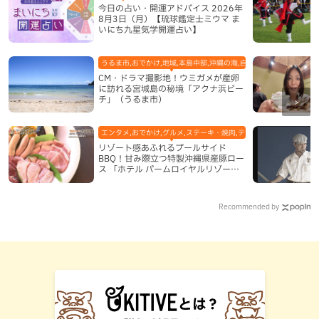
今日の占い・開運アドバイス 2026年
8月3日（月）【琉球鑑定士ミウマ ま
いにち九星気学開運占い】
うるま市,おでかけ,地域,本島中部,沖縄の海,自然
CM・ドラマ撮影地！ウミガメが産卵
に訪れる宮城島の秘境「アクナ浜ビー
チ」（うるま市）
エンタメ,おでかけ,グルメ,ステーキ・焼肉,テレビ,ホテル,地域,本島
リゾート感あふれるプールサイド
BBQ！甘み際立つ特製沖縄県産豚ロー
ス 「ホテル パームロイヤルリゾート
国際通り」（那覇市）
Recommended by