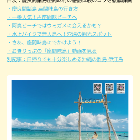
目次：慶良間諸島座間味村の感動体験のコツを徹底解説
・慶良間諸島 座間味島の行き方
・一番人気！古座間味ビーチへ
・阿真ビーチではウミガメに会えるかも？
・水上バイクで無人島へ！穴場の観光スポット
・さあ、座間味島にでかけよう！
・おきりっぷの「座間味島」動画を見る
別記事：日帰りでも十分楽しめる沖縄の離島 伊江島