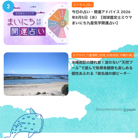
エンタメ,占い
今日の占い・開運アドバイス 2026
年8月5日（水）【琉球鑑定士ミウマ
まいにち九星気学開運占い】
おでかけ,八重瀬町,地域,本島南部,沖縄の海,自
沖縄南部の隠れ家！波のない“天然プ
ール”で遊んで熱帯魚観察も楽しめる
個性あふれる「玻名城の郷ビーチ」
（八重瀬町）
Recommended by