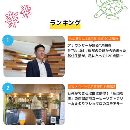
ランキング
地域,暮らし,本島南部,沖縄移住,那覇市
アナウンサーが語る”沖縄移
住”Vol.01：偶然のご縁から始まった
移住生活が、私にとって120点満点
になった理由
グルメ,スイーツ,八重瀬町,本島南部
行列ができる理由に納得！「新垣珈
琲」の自家焙煎コーヒーソフトクリ
ーム＆炙りマシュマロのスモアラテ
が絶品（八重瀬町）