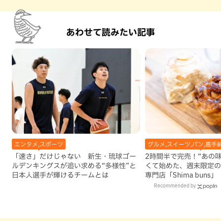
あわせて読みたい記事
エンタメ,スポーツ
グルメ,スイーツ,パン,嘉手
「速さ」だけじゃない 新生・琉球ゴー
2時間半で完売！“あの
ルデンキングスが追い求める“多様性”と
くて始めた、週末限定の
日本人選手が輝けるチームとは
専門店「Shima buns
Recommended by