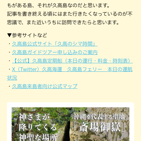
もがある島、それが久高島なのだと思います。
記事を書き終える頃にはまた行きたくなっているのが不
思議で、また近いうちに訪問できたらと思います。
▼参考サイトなど
・
久高島公式サイト「久高のシマ時間」
・
久高島ガイドツアー申し込みのご案内
・
【公式】久高島定期船（本日の運行・料金・時刻表）
・
X（Twitter）久高海運 久高島フェリー 本日の運航
状況
・
久高島来島者向け公式マップ