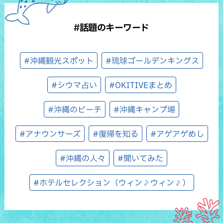
#話題のキーワード
#沖縄観光スポット
#琉球ゴールデンキングス
#シウマ占い
#OKITIVEまとめ
#沖縄のビーチ
#沖縄キャンプ場
#アナウンサーズ
#復帰を知る
#アゲアゲめし
#沖縄の人々
#聞いてみた
#ホテルセレクション（ウィン♪ウィン♪）