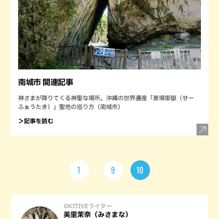
南城市 関連記事
神さまが降りてくる神聖な場所。沖縄の世界遺産「斎場御嶽（せー
ふぁうたき）」聖地の巡り方（南城市）
＞記事を読む
1
9
10
OKITIVEライター
美里茉奈（みさまな）