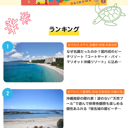
ランキング
おでかけ,ホテル,名護市,地域,本島北部
なぜ名護だったのか？国内初のビー
チリゾート「コートヤード・バイ・
マリオット沖縄リゾート」に込めら
れた想い
おでかけ,八重瀬町,地域,本島南部,沖縄の海,自
沖縄南部の隠れ家！波のない“天然プ
ール”で遊んで熱帯魚観察も楽しめる
個性あふれる「玻名城の郷ビーチ」
（八重瀬町）