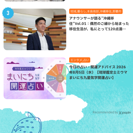
地域,暮らし,本島南部,沖縄移住,那覇市
アナウンサーが語る”沖縄移
住”Vol.01：偶然のご縁から始まった
移住生活が、私にとって120点満点
になった理由
エンタメ,占い
今日の占い・開運アドバイス 2026
年8月5日（水）【琉球鑑定士ミウマ
まいにち九星気学開運占い】
Recommended by