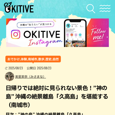
おでかけ,体験,南城市,散歩,歴史,自然
2025/08/23
2025/08/23
公開日
美里茉奈（みさまな）
日帰りでは絶対に見られない景色！”神の
島” 沖縄の絶景離島「久高島」を堪能する
（南城市）
目次：”神の島” 沖縄の絶景離島「久高島」