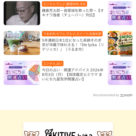
エンタメ,テレビ,復帰50年,文化
鎌倉芳太郎～首里城を救った男～【オ
キナワ強者（チューバー）列伝】
うるま市,カフェ,グルメ,スイーツ,本島中部
5年連続日本1位になった長崎そのぎ
茶が沖縄で味わえる！「lite lycka（リ
テリッカ）」（うるま市）
エンタメ,占い
今日の占い・開運アドバイス 2026年
8月3日（月）【琉球鑑定士ミウマ ま
いにち九星気学開運占い】
Recommended by