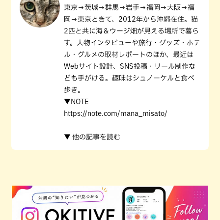
東京→茨城→群馬→岩手→福岡→大阪→福
岡→東京ときて、2012年から沖縄在住。猫
2匹と共に海＆ウージ畑が見える場所で暮ら
す。人物インタビューや旅行・グッズ・ホテ
ル・グルメの取材レポートのほか、最近は
Webサイト設計、SNS投稿・リール制作な
ども手がける。趣味はシュノーケルと食べ
歩き。
▼NOTE
https://note.com/mana_misato/
▼ 他の記事を読む