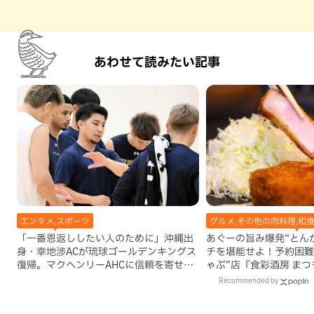
あわせて読みたい記事
エンタメ,スポーツ
グルメ,その他の肉料理,和
「一番恩返ししたい人のために」沖縄出
あぐーの旨み爆発“とん
身・幸地渉ACが琉球ゴールデンキングス
チを堪能せよ！予約困難
復帰。マクヘンリーAHCに信頼を寄せる
ゃぶ”店『食彩酒房 ま
理由
でオープン（那覇市）
Recommended by