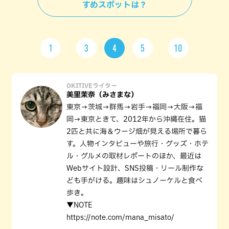
すめスポットは？
1
3
4
5
10
OKITIVEライター
美里茉奈（みさまな）
東京→茨城→群馬→岩手→福岡→大阪→福
岡→東京ときて、2012年から沖縄在住。猫
2匹と共に海＆ウージ畑が見える場所で暮ら
す。人物インタビューや旅行・グッズ・ホテ
ル・グルメの取材レポートのほか、最近は
Webサイト設計、SNS投稿・リール制作な
ども手がける。趣味はシュノーケルと食べ
歩き。
▼NOTE
https://note.com/mana_misato/