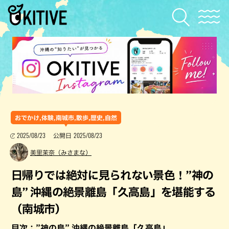
おでかけ,体験,南城市,散歩,歴史,自然
2025/08/23
2025/08/23
公開日
美里茉奈（みさまな）
日帰りでは絶対に見られない景色！”神の
島” 沖縄の絶景離島「久高島」を堪能する
（南城市）
目次：”神の島” 沖縄の絶景離島「久高島」