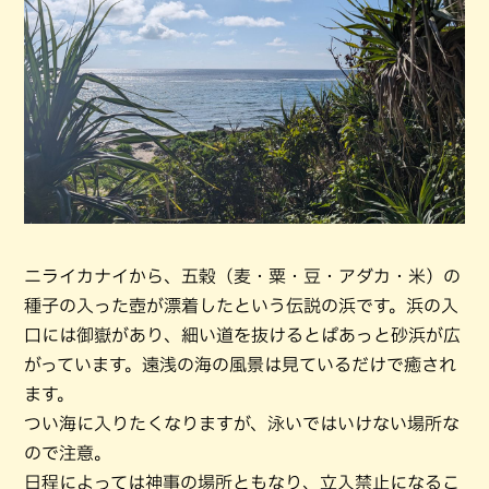
ニライカナイから、五穀（麦・粟・豆・アダカ・米）の
種子の入った壺が漂着したという伝説の浜です。浜の入
口には御嶽があり、細い道を抜けるとぱあっと砂浜が広
がっています。遠浅の海の風景は見ているだけで癒され
ます。
つい海に入りたくなりますが、泳いではいけない場所な
ので注意。
日程によっては神事の場所ともなり、立入禁止になるこ