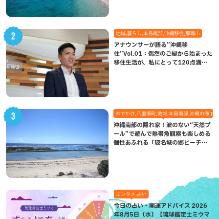
地域,暮らし,本島南部,沖縄移住,那覇市
アナウンサーが語る”沖縄移
住”Vol.01：偶然のご縁から始まった
移住生活が、私にとって120点満点
になった理由
おでかけ,八重瀬町,地域,本島南部,沖縄の海,自
沖縄南部の隠れ家！波のない“天然プ
ール”で遊んで熱帯魚観察も楽しめる
個性あふれる「玻名城の郷ビーチ」
（八重瀬町）
エンタメ,占い
今日の占い・開運アドバイス 2026
年8月5日（水）【琉球鑑定士ミウマ