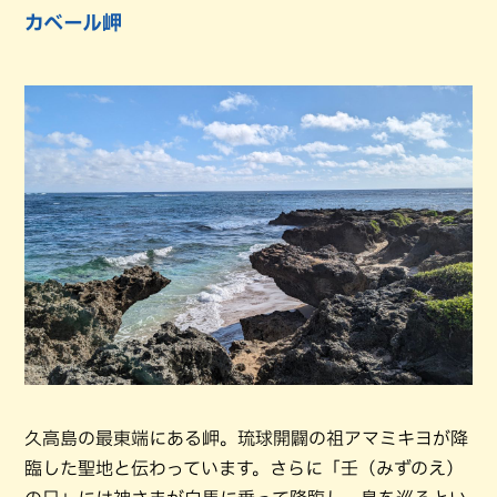
カベール岬
久高島の最東端にある岬。琉球開闢の祖アマミキヨが降
臨した聖地と伝わっています。さらに「壬（みずのえ）