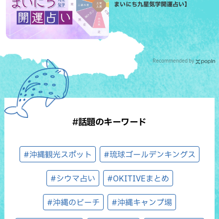
まいにち九星気学開運占い】
Recommended by
#話題のキーワード
#沖縄観光スポット
#琉球ゴールデンキングス
#シウマ占い
#OKITIVEまとめ
#沖縄のビーチ
#沖縄キャンプ場