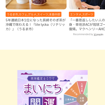
うるま市,カフェ,グルメ,スイーツ,本島中部
エンタメ,スポーツ
5年連続日本1位になった長崎そのぎ茶が
「一番恩返ししたい人の
沖縄で味わえる！「lite lycka（リテリッ
身・幸地渉ACが琉球ゴ
カ）」（うるま市）
復帰。マクヘンリーAH
理由
Recommended by