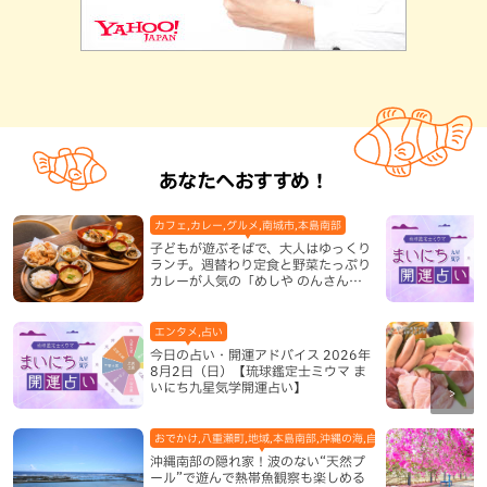
あなたへおすすめ！
カフェ,カレー,グルメ,南城市,本島南部
子どもが遊ぶそばで、大人はゆっくり
ランチ。週替わり定食と野菜たっぷり
カレーが人気の「めしや のんさん」
（南城市）
エンタメ,占い
今日の占い・開運アドバイス 2026年
8月2日（日）【琉球鑑定士ミウマ ま
いにち九星気学開運占い】
おでかけ,八重瀬町,地域,本島南部,沖縄の海,自然
沖縄南部の隠れ家！波のない“天然プ
ール”で遊んで熱帯魚観察も楽しめる