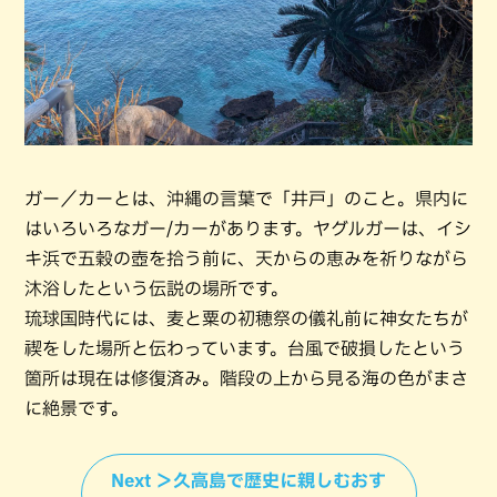
ガー／カーとは、沖縄の言葉で「井戸」のこと。県内に
はいろいろなガー/カーがあります。ヤグルガーは、イシ
キ浜で五穀の壺を拾う前に、天からの恵みを祈りながら
沐浴したという伝説の場所です。
琉球国時代には、麦と粟の初穂祭の儀礼前に神女たちが
禊をした場所と伝わっています。台風で破損したという
箇所は現在は修復済み。階段の上から見る海の色がまさ
に絶景です。
Next ＞久高島で歴史に親しむおす