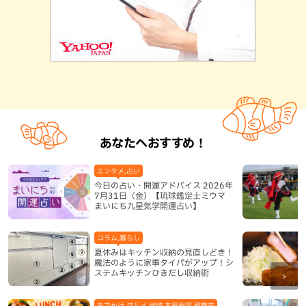
あなたへおすすめ！
エンタメ,占い
今日の占い・開運アドバイス 2026年
7月31日（金）【琉球鑑定士ミウマ
まいにち九星気学開運占い】
コラム,暮らし
夏休みはキッチン収納の見直しどき！
魔法のように家事タイパがアップ！シ
ステムキッチンひきだし収納術
おでかけ,グルメ,地域,本島南部,那覇市