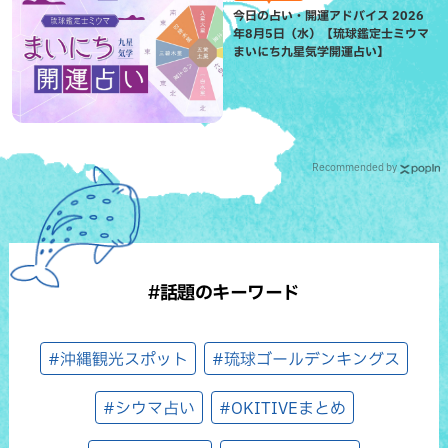
今日の占い・開運アドバイス 2026
年8月5日（水）【琉球鑑定士ミウマ
まいにち九星気学開運占い】
Recommended by
#話題のキーワード
#沖縄観光スポット
#琉球ゴールデンキングス
#シウマ占い
#OKITIVEまとめ