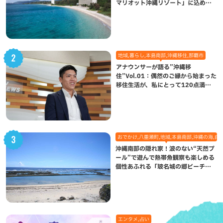
マリオット沖縄リゾート」に込めら
れた想い
地域,暮らし,本島南部,沖縄移住,那覇市
アナウンサーが語る”沖縄移
住”Vol.01：偶然のご縁から始まった
移住生活が、私にとって120点満点
になった理由
おでかけ,八重瀬町,地域,本島南部,沖縄の海,自
沖縄南部の隠れ家！波のない“天然プ
ール”で遊んで熱帯魚観察も楽しめる
個性あふれる「玻名城の郷ビーチ」
（八重瀬町）
エンタメ,占い