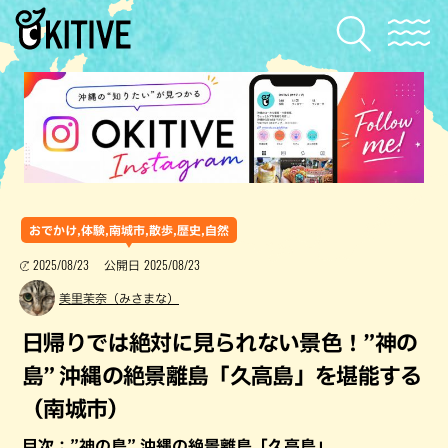
おでかけ,体験,南城市,散歩,歴史,自然
2025/08/23
2025/08/23
公開日
美里茉奈（みさまな）
日帰りでは絶対に見られない景色！”神の
島” 沖縄の絶景離島「久高島」を堪能する
（南城市）
目次：”神の島” 沖縄の絶景離島「久高島」