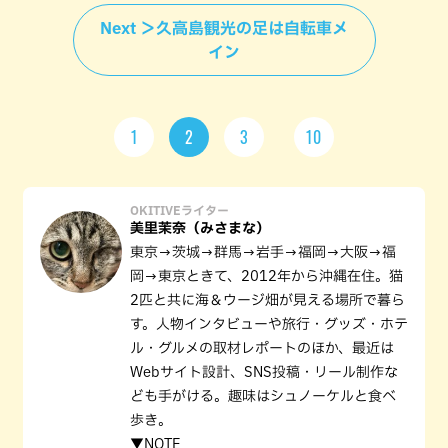
Next ＞久高島観光の足は自転車メ
イン
1
2
3
10
OKITIVEライター
美里茉奈（みさまな）
東京→茨城→群馬→岩手→福岡→大阪→福
岡→東京ときて、2012年から沖縄在住。猫
2匹と共に海＆ウージ畑が見える場所で暮ら
す。人物インタビューや旅行・グッズ・ホテ
ル・グルメの取材レポートのほか、最近は
Webサイト設計、SNS投稿・リール制作な
ども手がける。趣味はシュノーケルと食べ
歩き。
▼NOTE