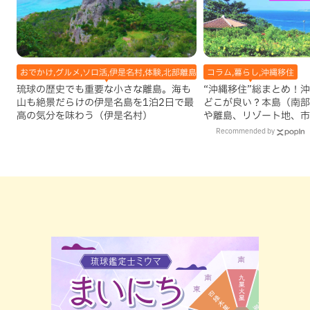
おでかけ,グルメ,ソロ活,伊是名村,体験,北部離島,地域
コラム,暮らし,沖縄移住
琉球の歴史でも重要な小さな離島。海も
“沖縄移住”総まとめ！
山も絶景だらけの伊是名島を1泊2日で最
どこが良い？本島（南部
高の気分を味わう（伊是名村）
や離島、リゾート地、市
移住体験記
Recommended by