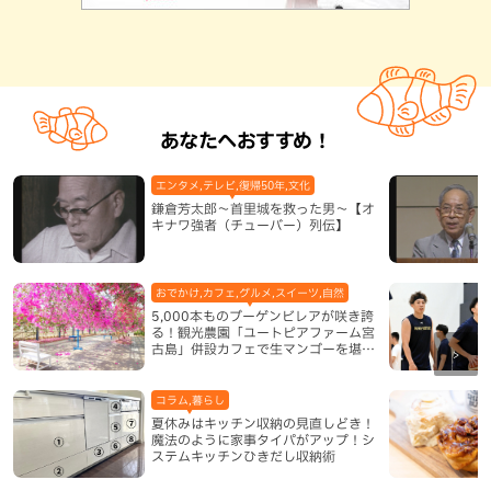
あなたへおすすめ！
エンタメ,テレビ,復帰50年,文化
鎌倉芳太郎～首里城を救った男～【オ
キナワ強者（チューバー）列伝】
おでかけ,カフェ,グルメ,スイーツ,自然
5,000本ものブーゲンビレアが咲き誇
る！観光農園「ユートピアファーム宮
古島」併設カフェで生マンゴーを堪能
（宮古島）
コラム,暮らし
夏休みはキッチン収納の見直しどき！
魔法のように家事タイパがアップ！シ
ステムキッチンひきだし収納術