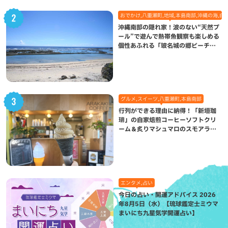
おでかけ,八重瀬町,地域,本島南部,沖縄の海,自
沖縄南部の隠れ家！波のない“天然プ
ール”で遊んで熱帯魚観察も楽しめる
個性あふれる「玻名城の郷ビーチ」
（八重瀬町）
グルメ,スイーツ,八重瀬町,本島南部
行列ができる理由に納得！「新垣珈
琲」の自家焙煎コーヒーソフトクリ
ーム＆炙りマシュマロのスモアラテ
が絶品（八重瀬町）
エンタメ,占い
今日の占い・開運アドバイス 2026
年8月5日（水）【琉球鑑定士ミウマ
まいにち九星気学開運占い】