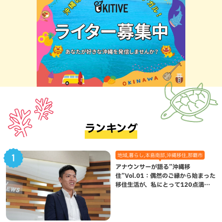
ランキング
地域,暮らし,本島南部,沖縄移住,那覇市
アナウンサーが語る”沖縄移
住”Vol.01：偶然のご縁から始まった
移住生活が、私にとって120点満点
になった理由