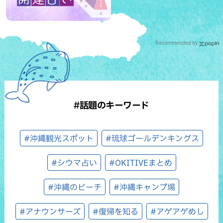
Recommended by
#話題のキーワード
#沖縄観光スポット
#琉球ゴールデンキングス
#シウマ占い
#OKITIVEまとめ
#沖縄のビーチ
#沖縄キャンプ場
#アナウンサーズ
#復帰を知る
#アゲアゲめし