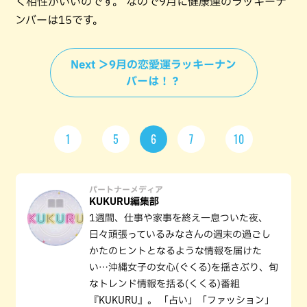
く相性がいいのです。 なので9月に健康運のラッキーナ
ンバーは15です。
Next ＞9月の恋愛運ラッキーナン
バーは！？
1
5
6
7
10
パートナーメディア
KUKURU編集部
1週間、仕事や家事を終え一息ついた夜、
日々頑張っているみなさんの週末の過ごし
かたのヒントとなるような情報を届けた
い…沖縄女子の女心(ぐくる)を揺さぶり、旬
なトレンド情報を括る(くくる)番組
『KUKURU』。 「占い」「ファッション」