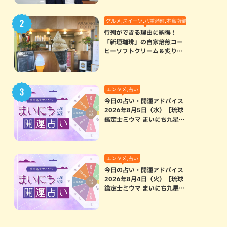
グルメ,スイーツ,八重瀬町,本島南部
行列ができる理由に納得！
「新垣珈琲」の自家焙煎コー
ヒーソフトクリーム＆炙りマ
シュマロのスモアラテが絶品
（八重瀬町）
エンタメ,占い
今日の占い・開運アドバイス
2026年8月5日（水）【琉球
鑑定士ミウマ まいにち九星気
学開運占い】
エンタメ,占い
今日の占い・開運アドバイス
2026年8月4日（火）【琉球
鑑定士ミウマ まいにち九星気
学開運占い】