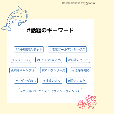
Recommended by
#話題のキーワード
#沖縄観光スポット
#琉球ゴールデンキングス
#シウマ占い
#OKITIVEまとめ
#沖縄のビーチ
#沖縄キャンプ場
#アナウンサーズ
#復帰を知る
#アゲアゲめし
#沖縄の人々
#聞いてみた
#ホテルセレクション（ウィン♪ウィン♪）