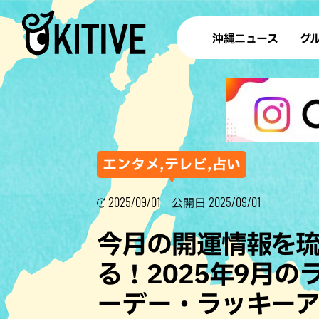
沖縄ニュース
グ
ラ
テイ
すし
沖
エンタメ,テレビ,占い
2025/09/01
2025/09/01
公開日
洋食・
今月の開運情報を
ステー
る！2025年9月
その他
ーデー・ラッキー
ブッフェ