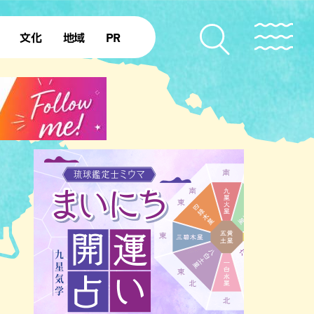
文化
地域
PR
復帰50年
本島北部
本島中部
本島南部
先島諸島
北部離島
南部離島