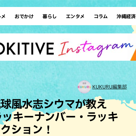
ルメ
おでかけ
暮らし
エンタメ
コラム
沖縄経済
ーメン
デート
沖縄そば
レシピ
スポーツ
ドライブ
SDGs
占い
クアウト
散歩
ファッション
カフェ
タレント・芸人
ソロ活
ローカルニュース
テレビ
・魚料理
自然
和食・日本料理
沖縄移住
イベント
子ども
沖縄旧暦行事
縄料理
歴史
アジア・エスニック
体験
中華
レジャー
イタリアン
アート
KUKURU編集部
西洋料理
ショッピング
フレンチ
ホテル
琉球風水志シウマが教え
キ・焼肉
サウナ
焼鳥・串料理
公園
のラッキーナンバー・ラッキ
の肉料理
沖縄の海
居酒屋・バー
アクション！
・バイキング
スイーツ