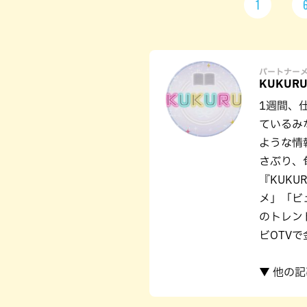
1
パートナー
KUKUR
1週間、
ているみ
ような情
さぶり、
『KUK
メ」「ビ
のトレン
ビOTVで
▼ 他の