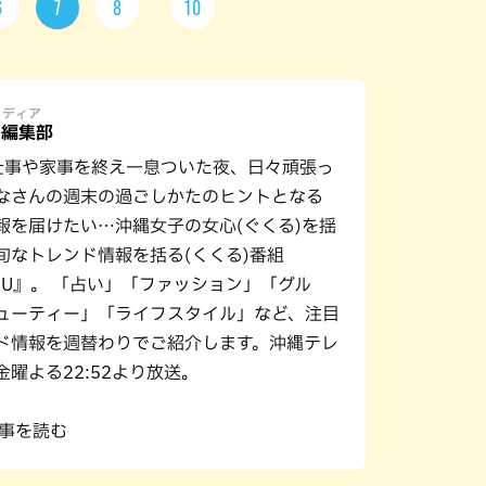
6
7
8
10
メディア
U編集部
仕事や家事を終え一息ついた夜、日々頑張っ
なさんの週末の過ごしかたのヒントとなる
報を届けたい…沖縄女子の女心(ぐくる)を揺
旬なトレンド情報を括る(くくる)番組
URU』。 「占い」「ファッション」「グル
ューティー」「ライフスタイル」など、注目
ド情報を週替わりでご紹介します。沖縄テレ
金曜よる22:52より放送。
記事を読む