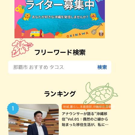
フリーワード検索
ランキング
地域,暮らし,本島南部,沖縄移住,那覇市
アナウンサーが語る”沖縄移
住”Vol.01：偶然のご縁から
始まった移住生活が、私にと
って120点満点になった理由