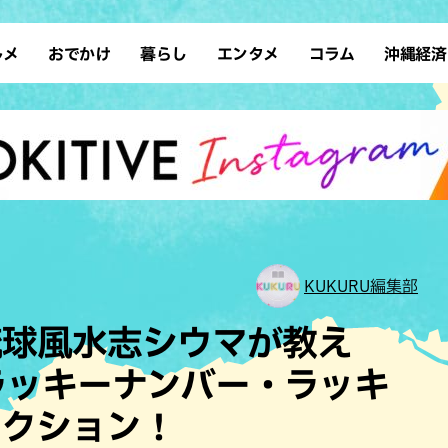
ルメ
おでかけ
暮らし
エンタメ
コラム
沖縄経済
ーメン
デート
沖縄そば
レシピ
スポーツ
ドライブ
SDGs
占い
クアウト
散歩
ファッション
カフェ
タレント・芸人
ソロ活
ローカルニュース
テレビ
・魚料理
自然
和食・日本料理
沖縄移住
イベント
子ども
沖縄旧暦行事
縄料理
歴史
アジア・エスニック
体験
中華
レジャー
イタリアン
アート
KUKURU編集部
西洋料理
ショッピング
フレンチ
ホテル
琉球風水志シウマが教え
キ・焼肉
サウナ
焼鳥・串料理
公園
のラッキーナンバー・ラッキ
の肉料理
沖縄の海
居酒屋・バー
アクション！
・バイキング
スイーツ