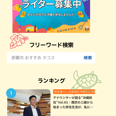
フリーワード検索
ランキング
地域,暮らし,本島南部,沖縄移住,那覇市
アナウンサーが語る”沖縄移
住”Vol.01：偶然のご縁から
始まった移住生活が、私にと
って120点満点になった理由