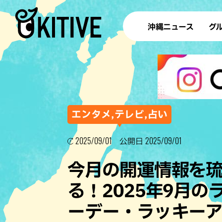
沖縄ニュース
グ
ラ
テイ
すし
沖
エンタメ,テレビ,占い
2025/09/01
2025/09/01
公開日
洋食・
今月の開運情報を
ステー
る！2025年9月
その他
ーデー・ラッキー
ブッフェ