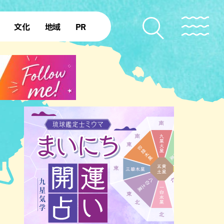
文化
地域
PR
復帰50年
本島北部
本島中部
本島南部
先島諸島
北部離島
南部離島