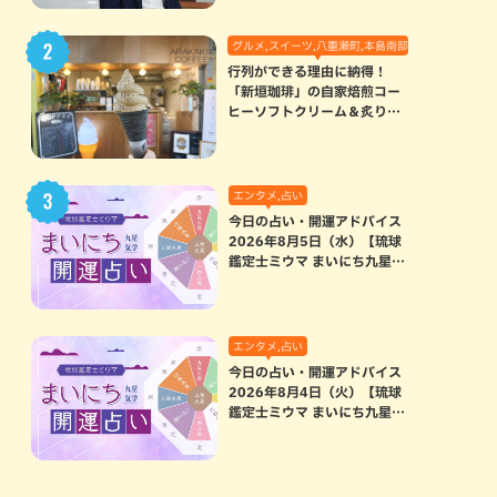
グルメ,スイーツ,八重瀬町,本島南部
行列ができる理由に納得！
「新垣珈琲」の自家焙煎コー
ヒーソフトクリーム＆炙りマ
シュマロのスモアラテが絶品
（八重瀬町）
エンタメ,占い
今日の占い・開運アドバイス
2026年8月5日（水）【琉球
鑑定士ミウマ まいにち九星気
学開運占い】
エンタメ,占い
今日の占い・開運アドバイス
2026年8月4日（火）【琉球
鑑定士ミウマ まいにち九星気
学開運占い】