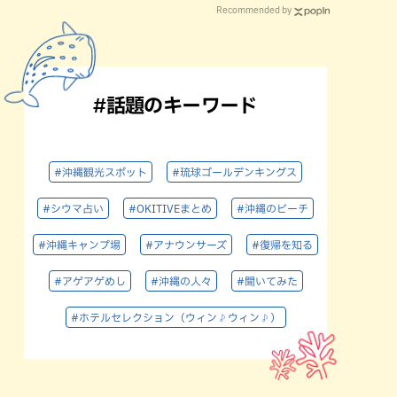
Recommended by
#話題のキーワード
#沖縄観光スポット
#琉球ゴールデンキングス
#シウマ占い
#OKITIVEまとめ
#沖縄のビーチ
#沖縄キャンプ場
#アナウンサーズ
#復帰を知る
#アゲアゲめし
#沖縄の人々
#聞いてみた
#ホテルセレクション（ウィン♪ウィン♪）